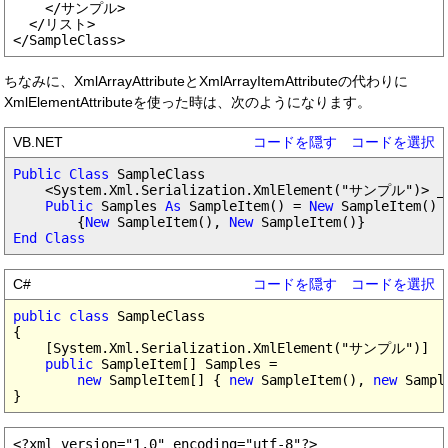
    </サンプル>

  </リスト>

ちなみに、XmlArrayAttributeとXmlArrayItemAttributeの代わりに
XmlElementAttributeを使った時は、次のようになります。
VB.NET
コードを隠す
コードを選択
Public Class
 SampleClass

    <System.Xml.Serialization.XmlElement("サンプル")> _

Public
 Samples 
As
 SampleItem() = 
New
 SampleItem() _
        {
New
 SampleItem(), 
New
End Class
C#
コードを隠す
コードを選択
public class
 SampleClass

{

    [System.Xml.Serialization.XmlElement("サンプル")]

public
 SampleItem[] Samples =

new
 SampleItem[] { 
new
 SampleItem(), 
new
 Sampl
<?xml version="1.0" encoding="utf-8"?>
