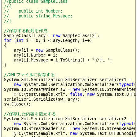
//public class SampleClass

//{

//    public int Number;

//    public string Message;

//}

//保存する配列を作成
SampleClass[] ary = 
new
for
 (
int
 i = 0; i < ary.Length; i++)

{

    ary[i] = 
new
 SampleClass();

    ary[i].Number = i;

    ary[i].Message = i.ToString() + "です。";

}

//XMLファイルに保存する
System.Xml.Serialization.XmlSerializer serializer1 =

new
 System.Xml.Serialization.XmlSerializer(
typeof
(
System.IO.StreamWriter sw = 
new
 System.IO.StreamWriter(
    @"C:\test\sample.xml", 
false
, 
new
 System.Text.UTF8
serializer1.Serialize(sw, ary);

sw.Close();

//保存した内容を復元する
System.Xml.Serialization.XmlSerializer serializer2 =

new
 System.Xml.Serialization.XmlSerializer(
typeof
(
System.IO.StreamReader sr = 
new
 System.IO.StreamReader(
    @"C:\test\sample.xml", 
new
 System.Text.UTF8Encodin