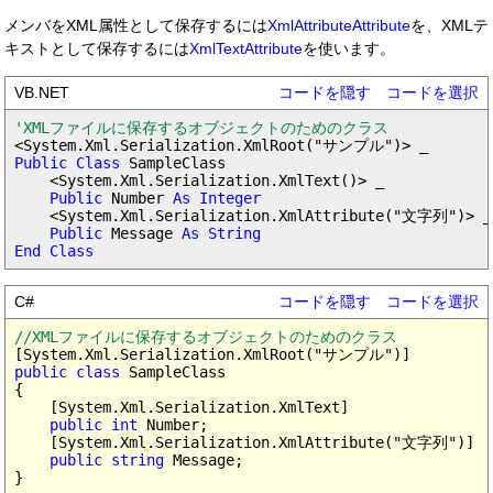
メンバをXML属性として保存するには
XmlAttributeAttribute
を、XMLテ
キストとして保存するには
XmlTextAttribute
を使います。
VB.NET
コードを隠す
コードを選択
'XMLファイルに保存するオブジェクトのためのクラス
Public Class
 SampleClass

    <System.Xml.Serialization.XmlText()> _

Public
 Number 
As Integer
    <System.Xml.Serialization.XmlAttribute("文字列")> _

Public
 Message 
As String

End Class
C#
コードを隠す
コードを選択
//XMLファイルに保存するオブジェクトのためのクラス
public class
 SampleClass

{

    [System.Xml.Serialization.XmlText]

public int
 Number;

    [System.Xml.Serialization.XmlAttribute("文字列")]

public string
 Message;
