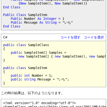
        {
New
 SampleItem(), 
New
End Class

Public Class
 SampleItem

Public
 Number 
As Integer
 = 1

Public
 Message 
As String
End Class
C#
コードを隠す
コードを選択
public class
 SampleClass

{

public
 SampleItem[] Samples =

new
 SampleItem[] { 
new
 SampleItem(), 
new
 Sampl
}

public class
 SampleItem

{

public int
 Number = 1;

public string
 Message = "いち";

この時の結果は、以下のようになります。
<?xml version="1.0" encoding="utf-8"?>

<SampleClass xmlns:xsi="http://www.w3.org/2001/XMLSche