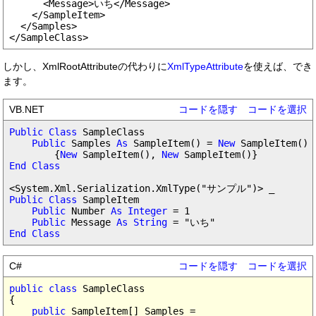
      <Message>いち</Message>

    </SampleItem>

  </Samples>

しかし、XmlRootAttributeの代わりに
XmlTypeAttribute
を使えば、でき
ます。
VB.NET
コードを隠す
コードを選択
Public Class
 SampleClass

Public
 Samples 
As
 SampleItem() = 
New
 SampleItem() _
        {
New
 SampleItem(), 
New
End Class
Public Class
 SampleItem

Public
 Number 
As Integer
 = 1

Public
 Message 
As String
End Class
C#
コードを隠す
コードを選択
public class
 SampleClass

{

public
 SampleItem[] Samples =
