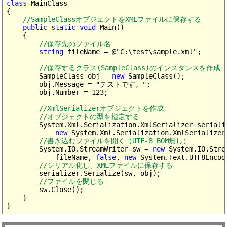
class
 MainClass

{

//SampleClassオブジェクトをXMLファイルに保存する
public static void
 Main()

    {

//保存先のファイル名
string
 fileName = @"C:\test\sample.xml";

//保存するクラス(SampleClass)のインスタンスを作成
        SampleClass obj = 
new
 SampleClass();

        obj.Message = "テストです。";

        obj.Number = 123;

//XmlSerializerオブジェクトを作成

        //オブジェクトの型を指定する
        System.Xml.Serialization.XmlSerializer serializ
new
 System.Xml.Serialization.XmlSerializer
//書き込むファイルを開く（UTF-8 BOM無し）
        System.IO.StreamWriter sw = 
new
 System.IO.Strea
            fileName, 
false
, 
new
 System.Text.UTF8Encod
//シリアル化し、XMLファイルに保存する
        serializer.Serialize(sw, obj);

//ファイルを閉じる
        sw.Close();

    }
