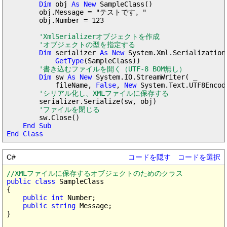
Dim
 obj 
As New
 SampleClass()

        obj.Message = "テストです。"

        obj.Number = 123

'XmlSerializerオブジェクトを作成

        'オブジェクトの型を指定する
Dim
 serializer 
As New
 System.Xml.Serialization
GetType
(SampleClass))

'書き込むファイルを開く（UTF-8 BOM無し）
Dim
 sw 
As New
 System.IO.StreamWriter( _

            fileName, 
False
, 
New
 System.Text.UTF8Encod
'シリアル化し、XMLファイルに保存する
        serializer.Serialize(sw, obj)

'ファイルを閉じる
        sw.Close()

End Sub

End Class
C#
コードを隠す
コードを選択
//XMLファイルに保存するオブジェクトのためのクラス
public class
 SampleClass

{

public int
 Number;

public string
 Message;

}
