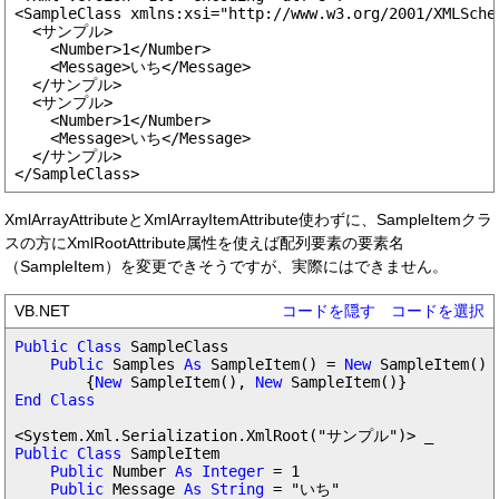
<SampleClass xmlns:xsi="http://www.w3.org/2001/XMLSche
  <サンプル>

    <Number>1</Number>

    <Message>いち</Message>

  </サンプル>

  <サンプル>

    <Number>1</Number>

    <Message>いち</Message>

  </サンプル>

XmlArrayAttributeとXmlArrayItemAttribute使わずに、SampleItemクラ
スの方にXmlRootAttribute属性を使えば配列要素の要素名
（SampleItem）を変更できそうですが、実際にはできません。
VB.NET
コードを隠す
コードを選択
Public Class
 SampleClass

Public
 Samples 
As
 SampleItem() = 
New
 SampleItem() _
        {
New
 SampleItem(), 
New
End Class
Public Class
 SampleItem

Public
 Number 
As Integer
 = 1

Public
 Message 
As String