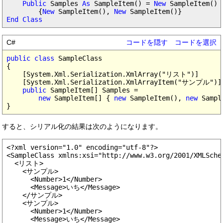
Public
 Samples 
As
 SampleItem() = 
New
 SampleItem() _
        {
New
 SampleItem(), 
New
End Class
C#
コードを隠す
コードを選択
public class
 SampleClass

{

    [System.Xml.Serialization.XmlArray("リスト")]

    [System.Xml.Serialization.XmlArrayItem("サンプル")]

public
 SampleItem[] Samples =

new
 SampleItem[] { 
new
 SampleItem(), 
new
 Sampl
すると、シリアル化の結果は次のようになります。
<?xml version="1.0" encoding="utf-8"?>

<SampleClass xmlns:xsi="http://www.w3.org/2001/XMLSche
  <リスト>

    <サンプル>

      <Number>1</Number>

      <Message>いち</Message>

    </サンプル>

    <サンプル>

      <Number>1</Number>

      <Message>いち</Message>
