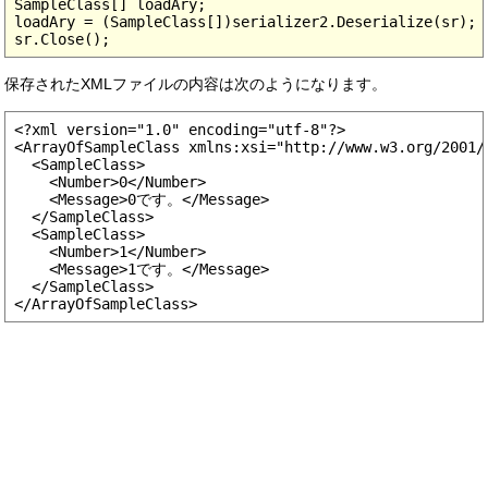
SampleClass[] loadAry;

loadAry = (SampleClass[])serializer2.Deserialize(sr);

保存されたXMLファイルの内容は次のようになります。
<?xml version="1.0" encoding="utf-8"?>

<ArrayOfSampleClass xmlns:xsi="http://www.w3.org/2001/
  <SampleClass>

    <Number>0</Number>

    <Message>0です。</Message>

  </SampleClass>

  <SampleClass>

    <Number>1</Number>

    <Message>1です。</Message>

  </SampleClass>
