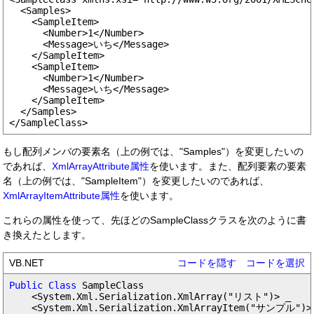
  <Samples>

    <SampleItem>

      <Number>1</Number>

      <Message>いち</Message>

    </SampleItem>

    <SampleItem>

      <Number>1</Number>

      <Message>いち</Message>

    </SampleItem>

  </Samples>

もし配列メンバの要素名（上の例では、"Samples"）を変更したいの
であれば、
XmlArrayAttribute属性
を使います。また、配列要素の要素
名（上の例では、"SampleItem"）を変更したいのであれば、
XmlArrayItemAttribute属性
を使います。
これらの属性を使って、先ほどのSampleClassクラスを次のように書
き換えたとします。
VB.NET
コードを隠す
コードを選択
Public Class
 SampleClass

    <System.Xml.Serialization.XmlArray("リスト")> _

    <System.Xml.Serialization.XmlArrayItem("サンプル")> 