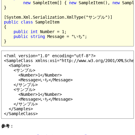
new
 SampleItem[] { 
new
 SampleItem(), 
new
 Sampl
}

public class
 SampleItem

{

public int
 Number = 1;

public string
 Message = "いち";

<?xml version="1.0" encoding="utf-8"?>

<SampleClass xmlns:xsi="http://www.w3.org/2001/XMLSche
  <Samples>

    <サンプル>

      <Number>1</Number>

      <Message>いち</Message>

    </サンプル>

    <サンプル>

      <Number>1</Number>

      <Message>いち</Message>

    </サンプル>

  </Samples>

参考：