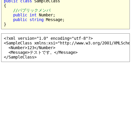
public class
 SampleClass

{

//パブリックメンバ
public int
 Number;

public string
 Message;

<?xml version="1.0" encoding="utf-8"?>

<SampleClass xmlns:xsi="http://www.w3.org/2001/XMLSche
  <Number>123</Number>

  <Message>テストです。</Message>
