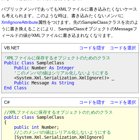
パブリックメンバであってもXMLファイルに書き込みたくないケース
も考えられます。このような時は、書き込みたくないメンバに
XmlIgnoreAttribute
属性をつけます。先のSampleClassクラスを次のよ
うに書き換えることにより、SampleClassオブジェクトのMessageフ
ィールドの値がXMLファイルに書き込まれなくなります。
VB.NET
コードを隠す
コードを選択
'XMLファイルに保存するオブジェクトのためのクラス
Public Class
 SampleClass

Public
 Number 
As Integer
'このメンバの値はシリアル化しないようにする
    <System.Xml.Serialization.XmlIgnore()> _

Public
 Message 
As String

End Class
C#
コードを隠す
コードを選択
//XMLファイルに保存するオブジェクトのためのクラス
public class
 SampleClass

{

public int
 Number;

//このメンバの値はシリアル化しないようにする
    [System.Xml.Serialization.XmlIgnore]
