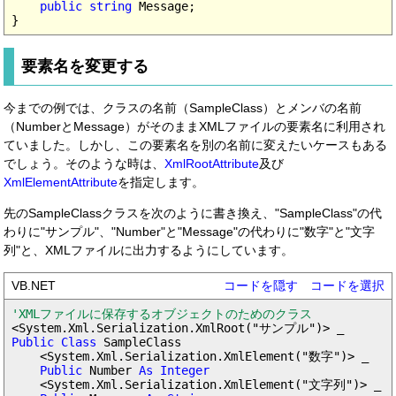
public string
 Message;

要素名を変更する
今までの例では、クラスの名前（SampleClass）とメンバの名前
（NumberとMessage）がそのままXMLファイルの要素名に利用され
ていました。しかし、この要素名を別の名前に変えたいケースもある
でしょう。そのような時は、
XmlRootAttribute
及び
XmlElementAttribute
を指定します。
先のSampleClassクラスを次のように書き換え、"SampleClass"の代
わりに"サンプル"、"Number"と"Message"の代わりに"数字"と"文字
列"と、XMLファイルに出力するようにしています。
VB.NET
コードを隠す
コードを選択
'XMLファイルに保存するオブジェクトのためのクラス
Public Class
 SampleClass

    <System.Xml.Serialization.XmlElement("数字")> _

Public
 Number 
As Integer
    <System.Xml.Serialization.XmlElement("文字列")> _
