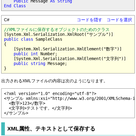
Public
 Message 
As String

End Class
C#
コードを隠す
コードを選択
//XMLファイルに保存するオブジェクトのためのクラス
public class
 SampleClass

{

    [System.Xml.Serialization.XmlElement("数字")]

public int
 Number;

    [System.Xml.Serialization.XmlElement("文字列")]

public string
 Message;

出力されるXMLファイルの内容は次のようになります。
<?xml version="1.0" encoding="utf-8"?>

<サンプル xmlns:xsi="http://www.w3.org/2001/XMLSchema-ins
  <数字>123</数字>

  <文字列>テストです。</文字列>

XML属性、テキストとして保存する