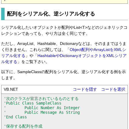
配列をシリアル化、逆シリアル化する
シリアル化したいオブジェクトが配列やList<T>などのジェネリックコ
レクションであっても、やり方は全く同じです。
ただし、ArrayList、Hashtable、Dictionaryなどは、そのままではうま
く行きません。これらに関しては、「
Object配列やArrayListをXMLシ
リアル化する
」や「
HashtableやDictionaryオブジェクトをXMLシリア
ル化する
」をご覧下さい。
以下に、SampleClassの配列をシリアル化、逆シリアル化する例を示
します。
VB.NET
コードを隠す
コードを選択
'次のクラスが宣言されているものとする

'Public Class SampleClass

'        Public Number As Integer

'        Public Message As String

'End Class

'保存する配列を作成