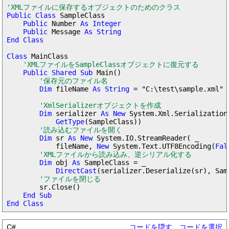
'XMLファイルに保存するオブジェクトのためのクラス
Public Class
 SampleClass

Public
 Number 
As Integer

    Public
 Message 
As String

End Class

Class
 MainClass

'XMLファイルをSampleClassオブジェクトに復元する
Public Shared Sub
 Main()

'保存元のファイル名
Dim
 fileName 
As String
 = "C:\test\sample.xml"

'XmlSerializerオブジェクトを作成
Dim
 serializer 
As New
 System.Xml.Serialization
GetType
(SampleClass))

'読み込むファイルを開く
Dim
 sr 
As New
 System.IO.StreamReader( _

            fileName, 
New
 System.Text.UTF8Encoding(
Fal
'XMLファイルから読み込み、逆シリアル化する
Dim
 obj 
As
 SampleClass = _

DirectCast
(serializer.Deserialize(sr), Samp
'ファイルを閉じる
        sr.Close()

End Sub

End Class
C#
コードを隠す
コードを選択