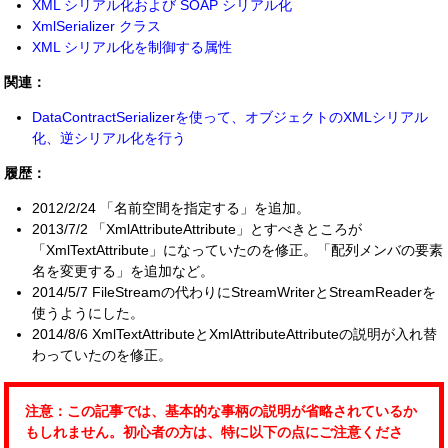
XML シリアル化および SOAP シリアル化
XmlSerializer クラス
XML シリアル化を制御する属性
関連：
DataContractSerializerを使って、オブジェクトのXMLシリアル
化、逆シリアル化を行う
履歴：
2012/2/24 「名前空間を指定する」を追加。
2013/7/2 「XmlAttributeAttribute」とすべきところが
「XmlTextAttribute」になっていたのを修正。「配列メンバの要素
名を変更する」を追加など。
2014/5/7 FileStreamの代わりにStreamWriterとStreamReaderを
使うようにした。
2014/8/6 XmlTextAttributeとXmlAttributeAttributeの説明が入れ替
わっていたのを修正。
注意：この記事では、基本的な事柄の説明が省略されているか
もしれません。初心者の方は、特に以下の点にご注意くださ