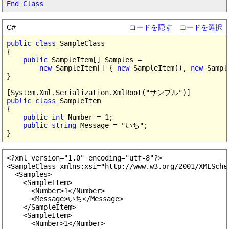
End Class
C#
コードを隠す
コードを選択
public class
 SampleClass

{

public
 SampleItem[] Samples =

new
 SampleItem[] { 
new
 SampleItem(), 
new
 Sampl
}

public class
 SampleItem

{

public int
 Number = 1;

public string
 Message = "いち";

<?xml version="1.0" encoding="utf-8"?>

<SampleClass xmlns:xsi="http://www.w3.org/2001/XMLSche
  <Samples>

    <SampleItem>

      <Number>1</Number>

      <Message>いち</Message>

    </SampleItem>

    <SampleItem>

      <Number>1</Number>
