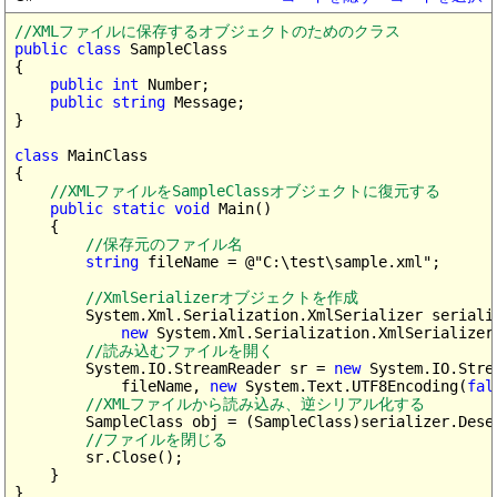
//XMLファイルに保存するオブジェクトのためのクラス
public class
 SampleClass

{

public int
 Number;

public string
 Message;

}

class
 MainClass

{

//XMLファイルをSampleClassオブジェクトに復元する
public static void
 Main()

    {

//保存元のファイル名
string
 fileName = @"C:\test\sample.xml";

//XmlSerializerオブジェクトを作成
        System.Xml.Serialization.XmlSerializer serializ
new
 System.Xml.Serialization.XmlSerializer
//読み込むファイルを開く
        System.IO.StreamReader sr = 
new
 System.IO.Strea
            fileName, 
new
 System.Text.UTF8Encoding(
fal
//XMLファイルから読み込み、逆シリアル化する
        SampleClass obj = (SampleClass)serializer.Deser
//ファイルを閉じる
        sr.Close();

    }
