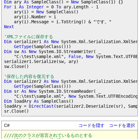
Dim
 ary 
As
 SampleClass() = 
New
For
 i 
As Integer
 = 0 
To
 ary.Length - 1

    ary(i) = 
New
 SampleClass()

    ary(i).Number = i

Next
'XMLファイルに保存する
Dim
 serializer1 
As New
 System.Xml.Serialization.XmlSeri
GetType
Dim
 sw 
As New
 System.IO.StreamWriter( _

    "C:\test\sample.xml", 
False
, 
New
 System.Text.UTF8E
serializer1.Serialize(sw, ary)

sw.Close()

'保存した内容を復元する
Dim
 serializer2 
As New
 System.Xml.Serialization.XmlSeri
GetType
Dim
 sr 
As New
 System.IO.StreamReader( _

    "C:\test\sample.xml", 
New
 System.Text.UTF8Encoding
Dim
 loadAry 
As
 SampleClass()

loadAry = 
DirectCast
(serializer2.Deserialize(sr), Sampl
C#
コードを隠す
コードを選択
////次のクラスが宣言されているものとする
