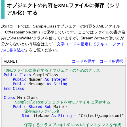
オブジェクトの内容をXMLファイルに保存（シリ
アル化）する
次のコードでは、SampleClassオブジェクトの内容をXMLファイル
（C:\test\sample.xml）に保存しています。ここではファイルの書き込
みにStreamWriterクラスを使っていますが、StreamWriterの使い方が
分からないという場合はまず「
文字コードを指定してテキストファイ
ルに書き込む
」をご覧ください。
VB.NET
コードを隠す
コードを選択
'XMLファイルに保存するオブジェクトのためのクラス
Public Class
 SampleClass

Public
 Number 
As Integer

    Public
 Message 
As String

End Class

Class
 MainClass

'SampleClassオブジェクトをXMLファイルに保存する
Public Shared Sub
 Main()

'保存先のファイル名
Dim
 fileName 
As String
 = "C:\test\sample.xml"

'保存するクラス(SampleClass)のインスタンスを作成