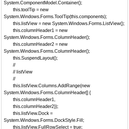
System.ComponentModel.Container();
this.toolTip = new
System.Windows.Forms.ToolTip(this.components);
this.listView = new System.Windows.Forms.ListView();
this.columnHeader1 = new
System.Windows.Forms.ColumnHeader();
this.columnHeader2 = new
System.Windows.Forms.ColumnHeader();
this.SuspendLayout();
//
// listView
//
this.listView.Columns.AddRange(new
System.Windows.Forms.ColumnHeader[] {
this.columnHeader1,
this.columnHeader2});
this.listView.Dock =
System.Windows.Forms.DockStyle.Fill;
this.listView.FullRowSelect = true;