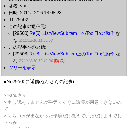
著者: shu
日時: 2011/12/16 13:08:23
ID: 29502
この記事の返信元:
[29500]
Re[6]: ListViewSubItem上のToolTipの動作
な
な
2011/12/16 11:35:53
この記事への返信:
[29503]
Re[8]: ListViewSubItem上のToolTipの動作
な
な
[解決]
2011/12/16 15:13:34
ツリーを表示
■No29500に返信(ななさんの記事)
> >shuさん
> 申し訳ありませんが手元ですぐに環境が用意できないの
で、
> ちらつきが出なかった環境だけ教えていただけますでし
ょうか。