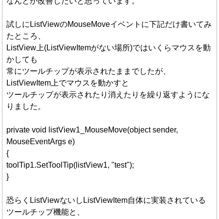
なんとか改善したいと思っています。
試しにListViewのMouseMoveイベントに下記だけ書いてみ
たところ、
ListView上(ListViewItemがない場所)ではいくらマウスを動
かしても
常にツールチップが表示されたままでしたが、
ListViewItem上でマウスを動かすと
ツールチップが表示されたり消えたりを繰り返すようにな
りました。
private void listView1_MouseMove(object sender,
MouseEventArgs e)
{
toolTip1.SetToolTip(listView1, "test");
}
恐らくListViewないしListViewItem自体に実装されている
ツールチップ機能と、