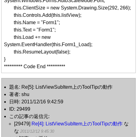
System.Windows.Forms.AutoScaleMode.Font;
this.ClientSize = new System.Drawing.Size(292, 266);
this.Controls.Add(this.listView);
this.Name = "Form1";
this.Text = "Form1";
this.Load += new
System.EventHandler(this.Form1_Load);
this.ResumeLayout(false);
}
********** Code End **********
題名: Re[5]: ListViewSubItem上のToolTipの動作
著者: shu
日時: 2011/12/16 9:42:59
ID: 29499
この記事の返信元:
[29479]
Re[4]: ListViewSubItem上のToolTipの動作
な
な
2011/12/12 9:45:30