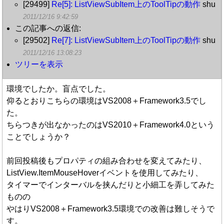
[29499]
Re[5]: ListViewSubItem上のToolTipの動作
shu
2011/12/16 9:42:59
この記事への返信:
[29502]
Re[7]: ListViewSubItem上のToolTipの動作
shu
2011/12/16 13:08:23
ツリーを表示
環境でしたか。盲点でした。
仰るとおりこちらの環境はVS2008＋Framework3.5でし
た。
ちらつきが出なかったのはVS2010＋Framework4.0という
ことでしょうか？
前回投稿後もプロパティの組み合わせを変えてみたり、
ListView.ItemMouseHoverイベントを使用してみたり、
タイマーでインターバルを挟んだりと小細工を弄してみた
ものの
やはりVS2008＋Framework3.5環境での改善は難しそうで
す。