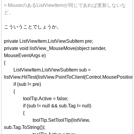
> MouseのあるListViewItemが同じであれば更新しないな
ど。
こういうことでしょうか。
private ListViewItem.ListViewSubItem pre;
private void listView_MouseMove(object sender,
MouseEventArgs e)
{
ListViewItem.ListViewSubItem sub =
listView.HitTest(listView.PointToClient(Control.MousePosition
if (sub != pre)
{
toolTip.Active = false;
if (sub != null && sub.Tag != null)
{
toolTip.SetToolTip(listView,
sub.Tag.ToString());