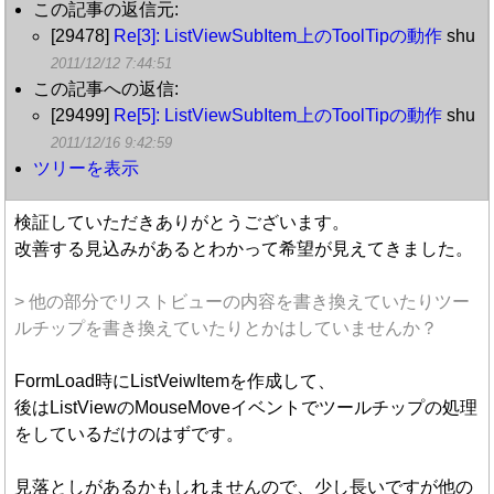
この記事の返信元:
[29478]
Re[3]: ListViewSubItem上のToolTipの動作
shu
2011/12/12 7:44:51
この記事への返信:
[29499]
Re[5]: ListViewSubItem上のToolTipの動作
shu
2011/12/16 9:42:59
ツリーを表示
検証していただきありがとうございます。
改善する見込みがあるとわかって希望が見えてきました。
> 他の部分でリストビューの内容を書き換えていたりツー
ルチップを書き換えていたりとかはしていませんか？
FormLoad時にListVeiwItemを作成して、
後はListViewのMouseMoveイベントでツールチップの処理
をしているだけのはずです。
見落としがあるかもしれませんので、少し長いですが他の