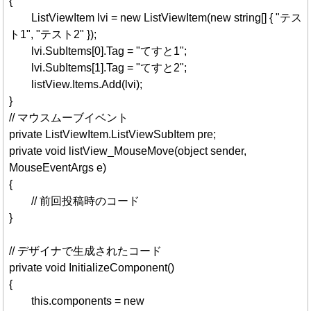
{
ListViewItem lvi = new ListViewItem(new string[] { "テス
ト1", "テスト2" });
lvi.SubItems[0].Tag = "てすと1";
lvi.SubItems[1].Tag = "てすと2";
listView.Items.Add(lvi);
}
// マウスムーブイベント
private ListViewItem.ListViewSubItem pre;
private void listView_MouseMove(object sender,
MouseEventArgs e)
{
// 前回投稿時のコード
}
// デザイナで生成されたコード
private void InitializeComponent()
{
this.components = new