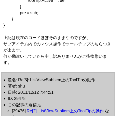
toolTip.Active = true;
}
pre = sub;
}
}
上記は現在のコードほぼそのままなのですが、
サブアイテム内でのマウス操作でツールチップのちらつき
が出ます。
何か勘違いしていたら申し訳ありませんがご指摘願いま
す。
題名: Re[3]: ListViewSubItem上のToolTipの動作
著者: shu
日時: 2011/12/12 7:44:51
ID: 29478
この記事の返信元:
[29476]
Re[2]: ListViewSubItem上のToolTipの動作
な