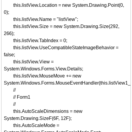
this.listView.Location = new System.Drawing.Point(0,
0);
this.listView.Name = "listView";
this.listView.Size = new System.Drawing.Size(292,
266);
this.listView.TabIndex = 0;
this.listView.UseCompatibleStateImageBehavior =
false;
this.listView.View =
System.Windows.Forms.View.Details;
this.listView.MouseMove += new
System.Windows.Forms.MouseEventHandler(this.listView1
//
// Form1
//
this.AutoScaleDimensions = new
System.Drawing.SizeF(6F, 12F);
this.AutoScaleMode =