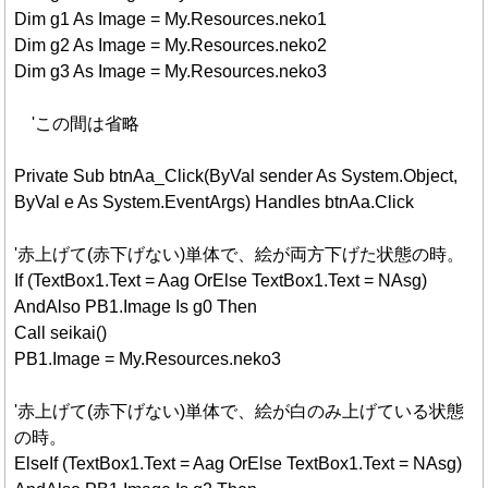
Dim g1 As Image = My.Resources.neko1
Dim g2 As Image = My.Resources.neko2
Dim g3 As Image = My.Resources.neko3
'この間は省略
Private Sub btnAa_Click(ByVal sender As System.Object,
ByVal e As System.EventArgs) Handles btnAa.Click
'赤上げて(赤下げない)単体で、絵が両方下げた状態の時。
If (TextBox1.Text = Aag OrElse TextBox1.Text = NAsg)
AndAlso PB1.Image Is g0 Then
Call seikai()
PB1.Image = My.Resources.neko3
'赤上げて(赤下げない)単体で、絵が白のみ上げている状態
の時。
ElseIf (TextBox1.Text = Aag OrElse TextBox1.Text = NAsg)