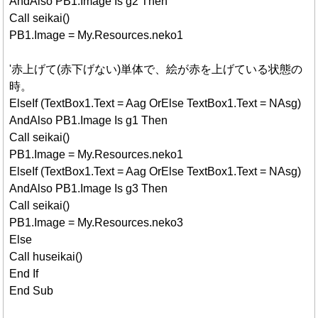
AndAlso PB1.Image Is g2 Then
Call seikai()
PB1.Image = My.Resources.neko1
'赤上げて(赤下げない)単体で、絵が赤を上げている状態の
時。
ElseIf (TextBox1.Text = Aag OrElse TextBox1.Text = NAsg)
AndAlso PB1.Image Is g1 Then
Call seikai()
PB1.Image = My.Resources.neko1
ElseIf (TextBox1.Text = Aag OrElse TextBox1.Text = NAsg)
AndAlso PB1.Image Is g3 Then
Call seikai()
PB1.Image = My.Resources.neko3
Else
Call huseikai()
End If
End Sub