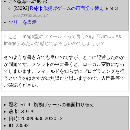
この記事への返信:
[23092]
Re[4]: 旗揚げゲームの画面切り替え
８９３
2008/09/30 20:20:12
ツリーを表示
> えと、Image型のフィールドって言うのは「Dim ○○ As
Image」みたいな感じでよろしいのでしょうか？
そのような書き方でも良いのですが、どこに記述したのか
が問題です。メソッドの中に書くと、ローカル変数になっ
てしまいます。フィールドを知らずにプログラミングを行
うというのはさすがに無謀だと思いますので、入門書等で
ご確認ください。
題名: Re[4]: 旗揚げゲームの画面切り替え
著者: ８９３
日時: 2008/09/30 20:20:12
ID: 23092