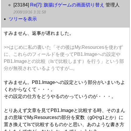
[23184]
Re[7]: 旗揚げゲームの画面切り替え
管理人
2008/10/16 3:31:58
ツリーを表示
すみません、返事が遅れました。
>>はじめに私の書いた「その後はMy.Resourcesを使わず
に、これらのフィールドを使ってPB1.Imageへの設定や
PB1.Imageとの比較（Isで比較します）を行う」という部
分が無視されているようですが...。
すみません。PB1.Imageへの設定という部分がいまいちよ
くわからなくて・・・。
その設定の仕方をどうやるのかっていうのが・・・。
とりあえず文章を見てPB1.Imageと比較する時、そのまん
まの意味でMy.Resourcesの部分を変数（g0やg1とか）に
置き換えてIsで比較するものかと思い、あのような書き方