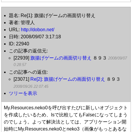
題名: Re[1]: 旗揚げゲームの画面切り替え
著者: 管理人
URL:
http://dobon.net/
日時: 2008/09/07 3:17:18
ID: 22940
この記事の返信元:
[22939]
旗揚げゲームの画面切り替え
８９３
2008/09/07
0:28:57
この記事への返信:
[23071]
Re[2]: 旗揚げゲームの画面切り替え
８９３
2008/09/26 22:07:45
ツリーを表示
My.Resources.neko0を呼び出すたびに新しいオブジェクト
を作成したいるため、Isで比較してもFalseになってしまう
のでしょう。よって解決法としては、アプリケーション開
始時にMy.Resources.neko0とneko3（画像がもっとあるな