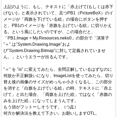
上記のように、もし、テキストに「赤上げて(もしくは赤下
げない)」と表示されていて、且つPB1（PictureBoX）のイ
メージが「両旗を下げている絵」の場合にボタンを押す
と、PB1のイメージを「赤旗を上げている絵」に切りかえ
る。という風にしたいのですが、この場合だと、
「PB1.Image = My.Resources.neko0」の部分で「演算子
"＝" は"System.Drawing.Image"およ
び"System.Drawing.Bitmap"に対して定義されていませ
ん。」というエラーが出るんです。
"＝" を "is" に変えてみたら、全問正解しているはずなのに
何故か不正解扱いになり、ImageListを使ってみたら、切り
替え後の画像のサイズがめっちゃ小さくなるし、この部分
を消すと「白旗を上げている絵」の時、テキストに「赤上
げて」と出た場合、「両旗を上げた絵」ではなく「赤旗の
みを上げた絵」になってしまうんです。
もう頭がフットーしそうです。（つД;）
何方か解決法を教えて下さい。お願いしますOTL。