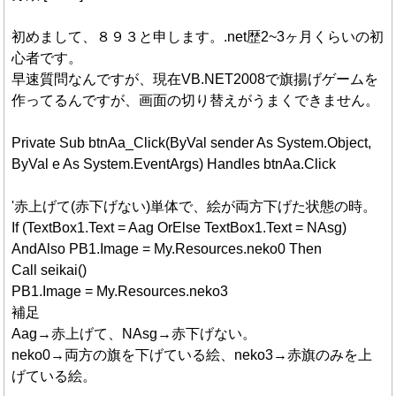
初めまして、８９３と申します。.net歴2~3ヶ月くらいの初
心者です。
早速質問なんですが、現在VB.NET2008で旗揚げゲームを
作ってるんですが、画面の切り替えがうまくできません。
Private Sub btnAa_Click(ByVal sender As System.Object,
ByVal e As System.EventArgs) Handles btnAa.Click
'赤上げて(赤下げない)単体で、絵が両方下げた状態の時。
If (TextBox1.Text = Aag OrElse TextBox1.Text = NAsg)
AndAlso PB1.Image = My.Resources.neko0 Then
Call seikai()
PB1.Image = My.Resources.neko3
補足
Aag→赤上げて、NAsg→赤下げない。
neko0→両方の旗を下げている絵、neko3→赤旗のみを上
げている絵。