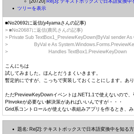
[20720]
Re[3]: テキストボックスで日本語変換
ツリーを表示
■No20692に返信(y4yamaさんの記事)
> ■No20687に返信(農民さんの記事)
> Private Sub TextBox1_PreviewKeyDown(ByVal sender As 
> ByVal e As System.Windows.Forms.PreviewKey
> Handles TextBox1.PreviewKeyDown
こんにちは
試してみました。ほんとだうまくいきます。
暫定的にですが、こっちで実装しておくことにします。あ
ただPreviewKeyDownイベントは.NET1.1で使え
PInvokeが必要ない解決策があればいいんですが・・・
Grid系コントロールが使えない表組みアプリを作るとき、
題名: Re[2]: テキストボックスで日本語変換中を知る