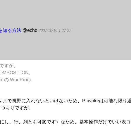
中を知る方法
@echo
2007/10/10 1:27:27
話ですが、
POSITION,
 の WndProc)
staまで視野に入れないといけないため、PInvokeは可能な限
くつもりですが。
可能にし、行、列とも可変です）なため、基本操作だけでいい表