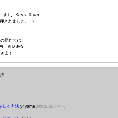
ight, Keys.Down

ーが押されました。")

の操作では、

VB2005

できます
方法
中を知る方法
y4yama
2007/10/10 7:44:40