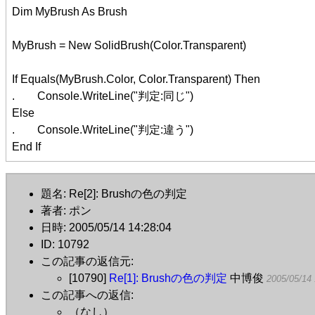
Dim MyBrush As Brush
MyBrush = New SolidBrush(Color.Transparent)
If Equals(MyBrush.Color, Color.Transparent) Then
. Console.WriteLine("判定:同じ")
Else
. Console.WriteLine("判定:違う")
End If
題名: Re[2]: Brushの色の判定
著者: ポン
日時: 2005/05/14 14:28:04
ID: 10792
この記事の返信元:
[10790]
Re[1]: Brushの色の判定
中博俊
2005/05/14 
この記事への返信:
（なし）