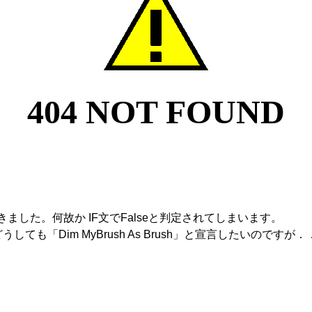
ました。何故か IF文でFalseと判定されてしまいます。
ても「Dim MyBrush As Brush」と宣言したいのですが．