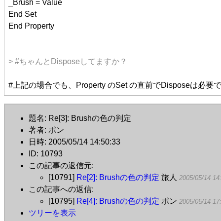
_Brush = Value
End Set
End Property
> #ちゃんとDisposeしてますか？
#上記の場合でも、Property のSet の直前でDisposeは必
題名: Re[3]: Brushの色の判定
著者: ポン
日時: 2005/05/14 14:50:33
ID: 10793
この記事の返信元:
[10791]
Re[2]: Brushの色の判定
旅人
2005/05/14 14
この記事への返信:
[10795]
Re[4]: Brushの色の判定
ポン
2005/05/14 17
ツリーを表示