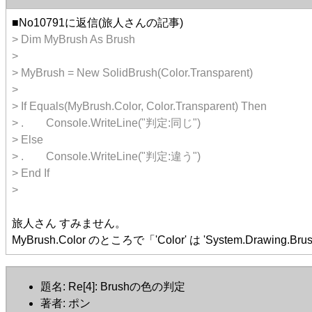
■No10791に返信(旅人さんの記事)
> Dim MyBrush As Brush
>
> MyBrush = New SolidBrush(Color.Transparent)
>
> If Equals(MyBrush.Color, Color.Transparent) Then
> . Console.WriteLine("判定:同じ")
> Else
> . Console.WriteLine("判定:違う")
> End If
>
旅人さん すみません。
MyBrush.Color のところで「'Color' は 'System.Dr
題名: Re[4]: Brushの色の判定
著者: ポン