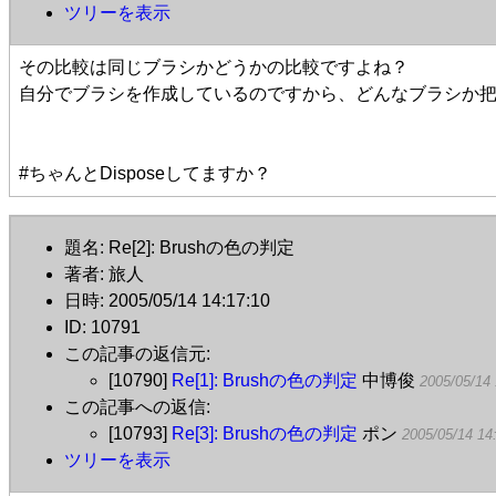
ツリーを表示
その比較は同じブラシかどうかの比較ですよね？
自分でブラシを作成しているのですから、どんなブラシか
#ちゃんとDisposeしてますか？
題名: Re[2]: Brushの色の判定
著者: 旅人
日時: 2005/05/14 14:17:10
ID: 10791
この記事の返信元:
[10790]
Re[1]: Brushの色の判定
中博俊
2005/05/14 
この記事への返信:
[10793]
Re[3]: Brushの色の判定
ポン
2005/05/14 14
ツリーを表示