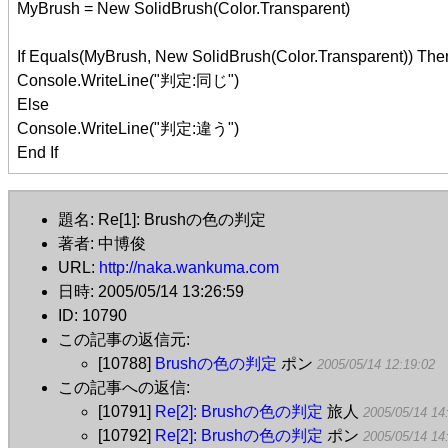
MyBrush = New SolidBrush(Color.Transparent)
If Equals(MyBrush, New SolidBrush(Color.Transparent)) The
Console.WriteLine("判定:同じ")
Else
Console.WriteLine("判定:違う")
End If
題名: Re[1]: Brushの色の判定
著者: 中博俊
URL:
http://naka.wankuma.com
日時: 2005/05/14 13:26:59
ID: 10790
この記事の返信元:
[10788]
Brushの色の判定
ポン
2005/05/14 12:19:02
この記事への返信:
[10791]
Re[2]: Brushの色の判定
旅人
2005/05/14 14
[10792]
Re[2]: Brushの色の判定
ポン
2005/05/14 14