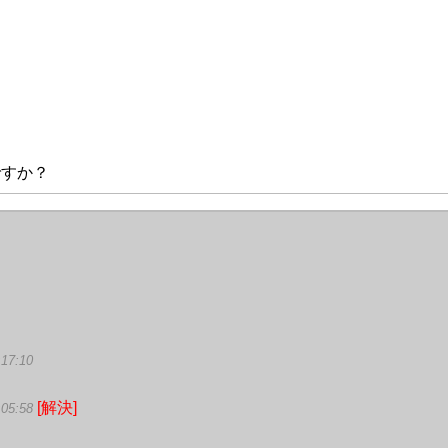
要ですか？
:17:10
[解決]
:05:58