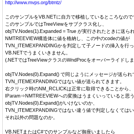
http://www.mvps.org/btmtz/
このサンプルをVB.NETに自力で移植しているところなので
このサンプルではTreeViewをサブクラス化し、
objTV.Nodes(1).Expanded = True が実行されたと
NMTREEVIEW構造体に値を格納し、この中のcodeの値が
TVN_ITEMEXPANDINGかを判定して子ノードの挿入を
VB.NETでうまくいきません。
(.NETではTreeViewクラスのWndProcをオーバーライドし
objTV.Nodes(0).Expand() で同じようにメッセージ
TVN_ITEMEXPANDINGではない値が送られてきます。
右クリック時のNM_RCLICKは正常に取得できることから、
lParam⇒NMTREEVIEWへの変換はうまくいっていると
objTV.Nodes(0).Expand()がいけないのか、
TVN_ITEMEXPANDINGではない違う値で判定しなくて
それ以外の問題なのか。
VB.NETまたはC#でのサンプルなど御座いましたら