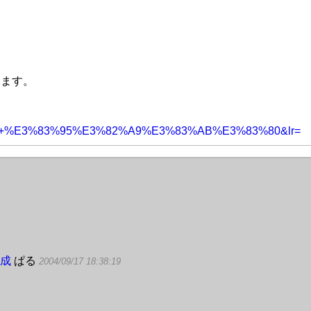
います。
treeview+%E3%83%95%E3%82%A9%E3%83%AB%E3%83%80&lr=
作成
ぱる
2004/09/17 18:38:19