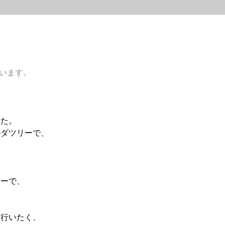
思います。
した。
ルダツリーで、
リーで、
を行いたく、