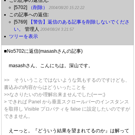
この記事の返信元:
[5702]
（削除）
2004/08/20 15:22:22
この記事への返信:
[5769]
【警告】返信のある記事を削除しないでくださ
い。
管理人
2004/08/24 3:21:57
ツリーを表示
■No5702に返信(masashさんの記事)
masashさん、こんにちは。深山です。
>> そういうことではないような気もするのですけども、
書込みの内容からはどういったことを
>>なさりたいのか理解出来ませんでした(ーー;)
> できれば Panel から垂直スクロールバーのインスタンス
を取得し Visible プロパティを false に設定したいのですが
できません。
えーっと。『どういう結果を望まれてるのか』は解って