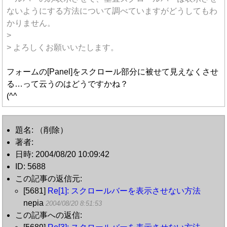
ないようにする方法について調べていますがどうしてもわ
かりません。
>
> よろしくお願いいたします。
フォームの[Panel]をスクロール部分に被せて見えなくさせ
る…って云うのはどうですかね？
(^^ゞ
題名: （削除）
著者:
日時: 2004/08/20 10:09:42
ID: 5688
この記事の返信元:
[5681]
Re[1]: スクロールバーを表示させない方法
nepia
2004/08/20 8:51:53
この記事への返信: