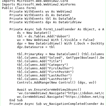
Imports Microsoft.Web.WebView2.Core

Imports Microsoft.Web.WebView2.WinForms

Public Class Form1

    Private WithEvents wv As WebView2

    Private WithEvents ds As DataSet

    Private WithEvents tbl As DataTable

    Private WithEvents dgv As DataGridView

    Private Async Sub Form1_Load(sender As Object, e As
        ds = New DataSet()

        tbl = ds.Tables.Add("dobon")

        wv = New WebView2 With {.Visible = False}

        dgv = New DataGridView() With {.Dock = DockStyl
        dgv.DataSource = tbl

        tbl.PrimaryKey = New DataColumn() {tbl.Columns.
        tbl.Columns.Add("Solved", GetType(Boolean)).Def
        tbl.Columns.Add("Title")

        tbl.Columns.Add("Category")

        tbl.Columns.Add("FirstAuthor")

        tbl.Columns.Add("FirstPostAt")

        tbl.Columns.Add("LastAuthor")

        tbl.Columns.Add("LastPostAt")

        Controls.AddRange(New Control() {dgv, wv})

        Await wv.EnsureCoreWebView2Async()

        'wv.CoreWebView2.Navigate("https://dobon.net/cg
        wv.CoreWebView2.Navigate("https://dobon.net/cgi
    End Sub

    Private Async Sub wv_NavigationCompleted(sender As 