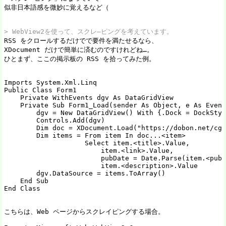
似非日本語感を微妙に覚えるなど（

> WebView2を使って、スクレ―ピングを考えています。

RSS をクロールするだけでで要件を満たせるなら、

XDocument だけで簡単に済むのですけれどね…。

ひとまず、ここの掲示板の RSS を拾ってみた例。

Imports System.Xml.Linq

Public Class Form1

    Private WithEvents dgv As DataGridView

    Private Sub Form1_Load(sender As Object, e As Event
        dgv = New DataGridView() With {.Dock = DockStyl
        Controls.Add(dgv)

        Dim doc = XDocument.Load("https://dobon.net/cgi
        Dim items = From item In doc...<item>

                    Select item.<title>.Value,

                        item.<link>.Value,

                        pubDate = Date.Parse(item.<pubD
                        item.<description>.Value

        dgv.DataSource = items.ToArray()

    End Sub

End Class

こちらは、Web ページからスクレイピングする場合。
