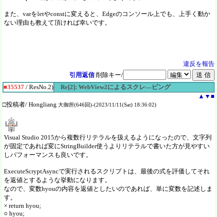
また、varをletやconstに変えると、Edgeのコンソール上でも、上手く動か
ない理由も教えて頂ければ幸いです。
違反を報告
引用返信
削除キー/
■35537
/ ResNo.2)
Re[2]: WebView2によるスクレ―ピング
▲
▼
■
□投稿者/ Hongliang
大御所(646回)-(2023/11/11(Sat) 18:36:02)
Visual Studio 2015から複数行リテラルを扱えるようになったので、文字列
が固定であれば変にStringBuilder使うよりリテラルで書いた方が見やすい
しパフォーマンスも良いです。
ExecuteScryptAsyncで実行されるスクリプトは、最後の式を評価してそれ
を返値とするような挙動になります。
なので、変数hyouの内容を返値としたいのであれば、単に変数を記述しま
す。
× return hyou;
○ hyou;