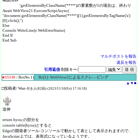
‘getElementsByClassName('****')の要素数が1の場合は、終わり
Await WebView21.ExecuteScriptAsync(
"document.getElementsByClassName('****')[1].getElementsByTagName('a')
[0].click();")
Else
Console.WriteLine(e.WebErrorStatus)
End If
End Sub
マルチポストを報告
違反を報告
引用返信
削除キー/
■35536
/ ResNo.1)
Re[1]: WebView2によるスクレ―ピング
▲
▼
■
□投稿者/ Wan
付き人(82回)-(2023/11/10(Fri) 17:16:18)
追伸
return hyou;の部分を
console.table(hyou)とすると
Edgeの開発者ツール-コンソールで動かして表として表示されますので、
JavaScript上では、表形式になっているようです。