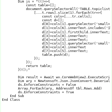
        Dim js = "(()=>{

            const table=[];

            document.querySelectorAll('TABLE.topiclist'
                [...t.rows].slice(1).forEach(tr=>{

                    const cols=[...tr.cells];

                    const d=[];

                    d[0]=cols[1].querySelector('small>f
                    d[1]=cols[6].innerText.includes('済'
                    d[2]=cols[1].firstChild.innerText;

                    d[3]=cols[0].innerText;

                    d[4]=cols[3].innerText;

                    d[5]=cols[1].querySelector('small')
                    d[6]=cols[4].innerText

                    d[7]=cols[5].innerText;

                    table.push(d);

                });

            });

            return table;

        })();"

        Dim result = Await wv.CoreWebView2.ExecuteScrip
        Dim ary = Newtonsoft.Json.JsonConvert.Deseriali
        ds.EnforceConstraints = False

        Array.ForEach(ary, AddressOf tbl.Rows.Add)

        ds.EnforceConstraints = True

    End Sub

End Class