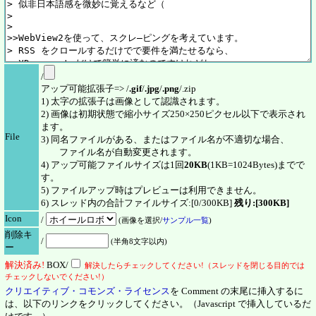
/
アップ可能拡張子=> /
.gif
/
.jpg
/
.png
/.zip
1) 太字の拡張子は画像として認識されます。
2) 画像は初期状態で縮小サイズ250×250ピクセル以下で表示され
ます。
File
3) 同名ファイルがある、またはファイル名が不適切な場合、
ファイル名が自動変更されます。
4) アップ可能ファイルサイズは1回
20KB
(1KB=1024Bytes)までで
す。
5) ファイルアップ時はプレビューは利用できません。
6) スレッド内の合計ファイルサイズ:[0/300KB]
残り:[300KB]
Icon
/
(画像を選択/
サンプル一覧
)
削除キ
/
(半角8文字以内)
ー
解決
済
み!
BOX/
解決したらチェックしてください!（スレッドを閉じる目的では
チェックしないでください!）
クリエイティブ・コモンズ・ライセンス
を Comment の末尾に挿入するに
は、以下のリンクをクリックしてください。（Javascript で挿入しているだ