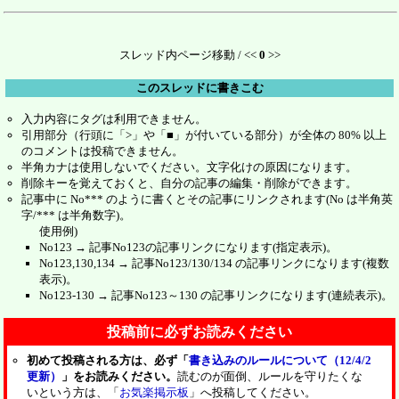
スレッド内ページ移動 / <<
0
>>
このスレッドに書きこむ
入力内容にタグは利用できません。
引用部分（行頭に「>」や「■」が付いている部分）が全体の 80% 以上
のコメントは投稿できません。
半角カナは使用しないでください。文字化けの原因になります。
削除キーを覚えておくと、自分の記事の編集・削除ができます。
記事中に No*** のように書くとその記事にリンクされます(No は半角英
字/*** は半角数字)。
使用例)
No123 → 記事No123の記事リンクになります(指定表示)。
No123,130,134 → 記事No123/130/134 の記事リンクになります(複数
表示)。
No123-130 → 記事No123～130 の記事リンクになります(連続表示)。
投稿前に必ずお読みください
初めて投稿される方は、必ず「
書き込みのルールについて（12/4/2
更新）
」をお読みください。
読むのが面倒、ルールを守りたくな
いという方は、「
お気楽掲示板
」へ投稿してください。