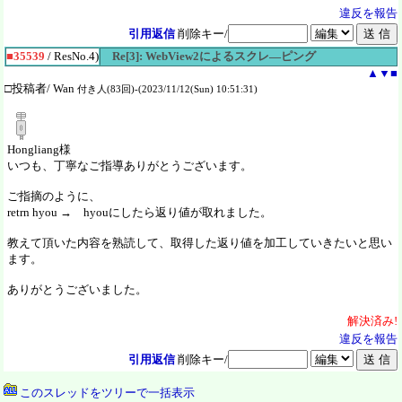
違反を報告
引用返信
削除キー/
■35539
/ ResNo.4)
Re[3]: WebView2によるスクレ―ピング
▲
▼
■
□投稿者/ Wan
付き人(83回)-(2023/11/12(Sun) 10:51:31)
Hongliang様
いつも、丁寧なご指導ありがとうございます。
ご指摘のように、
retrn hyou → hyouにしたら返り値が取れました。
教えて頂いた内容を熟読して、取得した返り値を加工していきたいと思い
ます。
ありがとうございました。
解決
済
み!
違反を報告
引用返信
削除キー/
このスレッドをツリーで一括表示