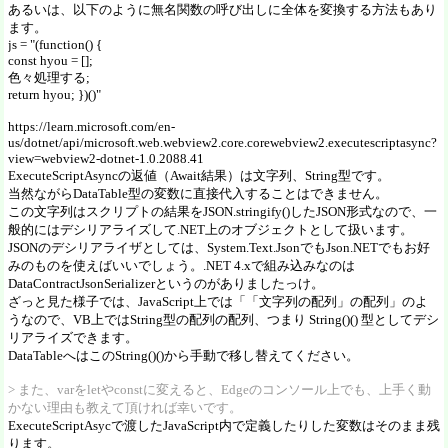
あるいは、以下のように無名関数の呼び出しに全体を変換する方法もあり
ます。
js = "(function() {
const hyou = [];
色々処理する;
return hyou; })()"
https://learn.microsoft.com/en-
us/dotnet/api/microsoft.web.webview2.core.corewebview2.executescriptasync?
view=webview2-dotnet-1.0.2088.41
ExecuteScriptAsyncの返値（Await結果）は文字列、String型です。
当然ながらDataTable型の変数に直接代入することはできません。
この文字列はスクリプトの結果をJSON.stringify()したJSON形式なので、一
般的にはデシリアライズして.NET上のオブジェクトとして扱います。
JSONのデシリアライザとしては、System.Text.JsonでもJson.NETでもお好
みのものを使えばいいでしょう。.NET 4.xで組み込みなのは
DataContractJsonSerializerというのがありましたっけ。
ざっと見た様子では、JavaScript上では「「文字列の配列」の配列」のよ
うなので、VB上ではString型の配列の配列、つまり String()() 型としてデシ
リアライズできます。
DataTableへはこのString()()から手動で移し替えてください。
> また、varをletやconstに変えると、Edgeのコンソール上でも、上手く動
かない理由も教えて頂ければ幸いです。
ExecuteScriptAsycで渡したJavaScript内で定義したりした変数はそのまま残
ります。