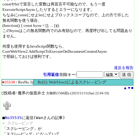
constやletで宣言した変数は再宣言不可能なので、もう一度
ExecuteScriptAsyncしたりするとエラーになります。
ちなみにconstにせよletにせよブロックスコープなので、上の方で示した
無名関数を使う場合、
(function() { const hyou = []; ... })()
このhyouはこの無名関数内でのみ有効なので、再度呼び出しても問題あり
ません。
何度も使用するJavaScript関数なら、
CoreWebView2.AddScriptToExecuteOnDocumentCreatedAsync
で登録しておけば便利です。
違反を報告
引用返信
削除キー/
■35538
/ ResNo.3)
Re[1]: WebView2によるスクレ―ピング
▲
▼
■
□投稿者/ 魔界の仮面弁士
大御所(1566回)-(2023/11/11(Sat) 22:04:19)
■
No35535
> スクレ―ピング

「スクレーピング」が

「スクレ―ピング」になっていて
