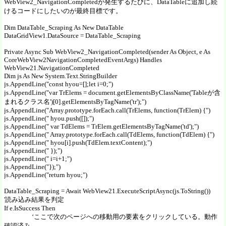
WebView2_NavigationCompletedが発生するたびに、DataTableに追加し続
けるコードにしたいのが最終目標です。
Dim DataTable_Scraping As New DataTable
DataGridView1.DataSource = DataTable_Scraping
Private Async Sub WebView2_NavigationCompleted(sender As Object, e As
CoreWebView2NavigationCompletedEventArgs) Handles
WebView21.NavigationCompleted
Dim js As New System.Text.StringBuilder
js.AppendLine("const hyou=[];let i=0;")
js.AppendLine("var TrElems = document.getElementsByClassName('Tableが含
まれるクラス名')[0].getElementsByTagName('tr');")
js.AppendLine("Array.prototype.forEach.call(TrElems, function(TrElem) {")
js.AppendLine(" hyou.push([]);")
js.AppendLine(" var TdElems = TrElem.getElementsByTagName('td');")
js.AppendLine(" Array.prototype.forEach.call(TdElems, function(TdElem) {")
js.AppendLine(" hyou[i].push(TdElem.textContent);")
js.AppendLine(" });")
js.AppendLine(" i=i+1;")
js.AppendLine("});")
js.AppendLine("return hyou;")
DataTable_Scraping = Await WebView21.ExecuteScriptAsync(js.ToString())
'読み込み結果を判定
If e.IsSuccess Then
‘ここで次のページへの移動用の要素をクリックしている。動作
確認済み