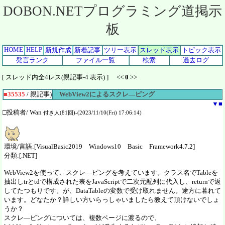
DOBON.NETプログラミング道掲示
板
HOME
HELP
新規作成
新着記事
ツリー表示
スレッド表示
トピック表示
発言ランク
ファイル一覧
検索
過去ログ
[ スレッド内全4レス(親記事-4 表示) ] <<
0
>>
■35535
/ 親記事)
WebView2によるスクレ―ピング
▼
■
□投稿者/ Wan
付き人(81回)-(2023/11/10(Fri) 17:06:14)
環境/言語:[VisualBasic2019 Windows10 Basic Framework4.7.2]
分類:[.NET]
WebView2を使って、スクレ―ピングを考えています。クラス名でTableを
抽出しtrとtdで構成された表をJavaScriptで二次元配列に代入し、returnで返
してたつもりです。が、DataTableの変数で受け取れません。途方に暮れて
います。どなたか？詳しい方いらっしゃいましたら教えて頂けないでしょ
うか？
スクレ―ピングについては、複数ページに渡るので、