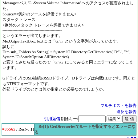
Message=パス 'G:\System Volume Information' へのアクセスが拒否されまし
た。
Source=<例外のソースを評価できません>
スタック トレース:
<例外のスタック トレースを評価できません>
------------------------------------------------
というエラーが出てしまいます。
Me.OutputTextBox.Textには「G:\」という文字列が入っています。
試しに
Dim sub_Folders As String() = System.IO.Directory.GetDirectories("D:\\", "*",
System.IO.SearchOption.AllDirectories)
と変えてみたら通ったので「G:\\」にしてみると同じエラーになってしま
います。
GドライブはUSB接続のSSDドライブ、Dドライブは内蔵HDDです。両方と
もNTFSフォーマットです。
外部ドライブのときは何か指定とか必要なのでしょうか。
マルチポストを報告
違反を報告
引用返信
削除キー/
Re[1]: GetDirectoriesでルートを指定するとエラーにな
■35565
/ ResNo.1)
る
▲
▼
■