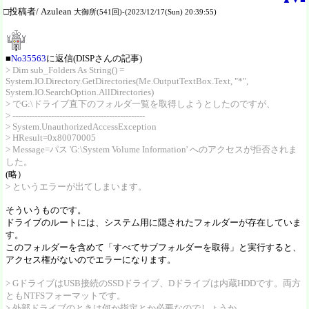
□投稿者/ Azulean
大御所(541回)-(2023/12/17(Sun) 20:39:55)
■
No35563
に返信(DISPさんの記事)
> Dim sub_Folders As String() =
System.IO.Directory.GetDirectories(Me.OutputTextBox.Text, "*",
System.IO.SearchOption.AllDirectories)
> でG:\ドライブ直下のフォルダ一覧を取得しようとしたのですが、
> ------------------------------------------------
> System.UnauthorizedAccessException
> HResult=0x80070005
> Message=パス 'G:\System Volume Information' へのアクセスが拒否されま
した。
(略）
> というエラーが出てしまいます。
そういうものです。
ドライブのルートには、システム用に隠されたフォルダーが存在していま
す。
このフォルダーを含めて「すべてサブフォルダーを取得」と実行すると、
アクセス権がないのでエラーになります。
> GドライブはUSB接続のSSDドライブ、Dドライブは内蔵HDDです。両方
ともNTFSフォーマットです。
> 外部ドライブのときは何か指定とか必要なのでしょうか。