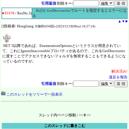
引用返信
削除キー/
Re[3]: GetDirectoriesでルートを指定するとエラーにな
■35570
/ ResNo.3)
る
▲
▼
■
□投稿者/ Hongliang
大御所(650回)-(2023/12/18(Mon) 16:27:24)
.NET 5以降であれば、EnumerationOptionsというクラスが用意されてい
て、これにIgnoreInaccessibleプロパティがあるので、これをGetDirectories
に渡すことでアクセスできないフォルダを無視することもできるようにな
っているのですが。
解決
済
み!
違反を報告
引用返信
削除キー/
このスレッドをツリーで一括表示
スレッド内ページ移動 / <<
0
>>
このスレッドに書きこむ