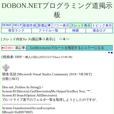
DOBON.NETプログラミング道掲示
板
HOME
HELP
新規作成
新着記事
ツリー表示
スレッド表示
トピック表示
発言ランク
ファイル一覧
検索
過去ログ
[ スレッド内全3レス(親記事-3 表示) ] <<
0
>>
■35563
/ 親記事)
GetDirectoriesでルートを指定するとエラーになる
▼
■
□投稿者/ DISP
一般人(1回)-(2023/12/17(Sun) 13:40:39)
環境/言語:[Microsoft Visual Studio Community 2019 / VB.NET]
分類:[.NET]
Dim sub_Folders As String() =
System.IO.Directory.GetDirectories(Me.OutputTextBox.Text, "*",
System.IO.SearchOption.AllDirectories)
でG:\ドライブ直下のフォルダ一覧を取得しようとしたのですが、
------------------------------------------------
System.UnauthorizedAccessException
HResult=0x80070005