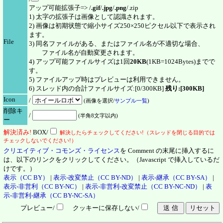
アップ可能拡張子=> /
.gif
/
.jpg
/
.png
/.zip
1) 太字の拡張子は画像として認識されます。
2) 画像は初期状態で縮小サイズ250×250ピクセル以下で表示され
ます。
File
3) 同名ファイルがある、またはファイル名が不適切な場合、
ファイル名が自動変更されます。
4) アップ可能ファイルサイズは1回
20KB
(1KB=1024Bytes)までで
す。
5) ファイルアップ時はプレビューは利用できません。
6) スレッド内の合計ファイルサイズ:[0/300KB]
残り:[300KB]
Icon
/
(画像を選択/
サンプル一覧
)
削除キ
/
(半角8文字以内)
ー
解決
済
み!
BOX/
解決したらチェックしてください!（スレッドを閉じる目的では
チェックしないでください!）
クリエイティブ・コモンズ・ライセンス
を Comment の末尾に挿入するに
は、以下のリンクをクリックしてください。（Javascript で挿入しているだ
けです。）
表示（CC BY）
|
表示-改変禁止（CC BY-ND）
|
表示-継承（CC BY-SA）
|
表示-非営利（CC BY-NC）
|
表示-非営利-改変禁止（CC BY-NC-ND）
|
表
示-非営利-継承（CC BY-NC-SA）
プレビュー/
クッキーに保存しない/