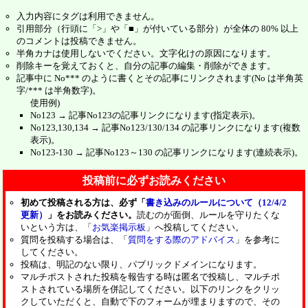
入力内容にタグは利用できません。
引用部分（行頭に「>」や「■」が付いている部分）が全体の 80% 以上
のコメントは投稿できません。
半角カナは使用しないでください。文字化けの原因になります。
削除キーを覚えておくと、自分の記事の編集・削除ができます。
記事中に No*** のように書くとその記事にリンクされます(No は半角英
字/*** は半角数字)。
使用例)
No123 → 記事No123の記事リンクになります(指定表示)。
No123,130,134 → 記事No123/130/134 の記事リンクになります(複数
表示)。
No123-130 → 記事No123～130 の記事リンクになります(連続表示)。
投稿前に必ずお読みください
初めて投稿される方は、必ず「
書き込みのルールについて（12/4/2
更新）
」をお読みください。
読むのが面倒、ルールを守りたくな
いという方は、「
お気楽掲示板
」へ投稿してください。
質問を投稿する場合は、「
質問をする際のアドバイス
」を参考に
してください。
投稿は、明記のない限り、パブリックドメインになります。
マルチポストされた投稿を報告する時は匿名で投稿し、マルチポ
ストされている場所を併記してください。以下のリンクをクリッ
クしていただくと、自動で下のフォームが埋まりますので、その