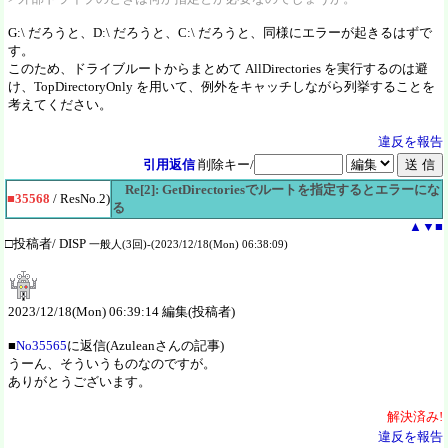
G:\ だろうと、D:\ だろうと、C:\ だろうと、同様にエラーが起きるはずで
す。
このため、ドライブルートからまとめて AllDirectories を実行するのは避
け、TopDirectoryOnly を用いて、例外をキャッチしながら列挙することを
考えてください。
違反を報告
引用返信
削除キー/
Re[2]: GetDirectoriesでルートを指定するとエラーにな
■35568
/ ResNo.2)
る
▲
▼
■
□投稿者/ DISP
一般人(3回)-(2023/12/18(Mon) 06:38:09)
2023/12/18(Mon) 06:39:14 編集(投稿者)
■
No35565
に返信(Azuleanさんの記事)
うーん、そういうものなのですが。
ありがとうございます。
解決
済
み!
違反を報告