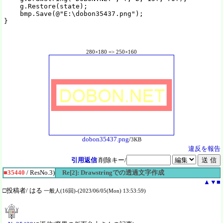
    g.Restore(state);

    bmp.Save(@"E:\dobon35437.png");

}
280×180 => 250×160
dobon35437.png
/
3KB
違反を報告
引用返信
削除キー/
■35440
/ ResNo.3)
Re[2]: Drawstringでの透過文字作成
▲
▼
■
□投稿者/ はる
一般人(16回)-(2023/06/05(Mon) 13:53:59)