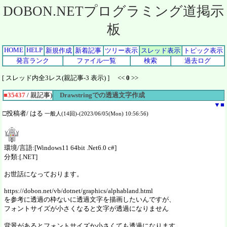
DOBON.NETプログラミング道掲示
板
HOME
HELP
新規作成
新着記事
ツリー表示
スレッド表示
トピック表示
発言ランク
ファイル一覧
検索
過去ログ
[ スレッド内全3レス(親記事-3 表示) ] <<
0
>>
■35437
/ 親記事)
Drawstringでの透過文字作成
▼
■
□投稿者/ はる
一般人(14回)-(2023/06/05(Mon) 10:56:56)
環境/言語:[Windows11 64bit .Net6.0 c#]
分類:[.NET]
お世話になっております。
https://dobon.net/vb/dotnet/graphics/alphabland.html
を参考に透過の枠ないに透過文字を描画したいんですが、
フォントサイズが小さくなると文字が透過になりません
背景があるとフォントサイズか小さくても透過になります。