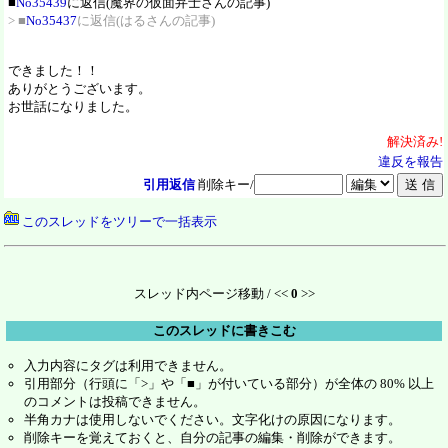
■
No35439
に返信(魔界の仮面弁士さんの記事)
> ■
No35437
に返信(はるさんの記事)
できました！！
ありがとうございます。
お世話になりました。
解決
済
み!
違反を報告
引用返信
削除キー/
このスレッドをツリーで一括表示
スレッド内ページ移動 / <<
0
>>
このスレッドに書きこむ
入力内容にタグは利用できません。
引用部分（行頭に「>」や「■」が付いている部分）が全体の 80% 以上
のコメントは投稿できません。
半角カナは使用しないでください。文字化けの原因になります。
削除キーを覚えておくと、自分の記事の編集・削除ができます。