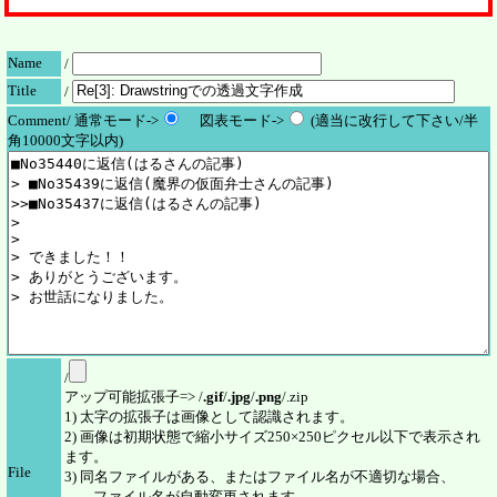
Name
/
Title
/
Comment/ 通常モード->
図表モード->
(適当に改行して下さい/半
角10000文字以内)
/
アップ可能拡張子=> /
.gif
/
.jpg
/
.png
/.zip
1) 太字の拡張子は画像として認識されます。
2) 画像は初期状態で縮小サイズ250×250ピクセル以下で表示され
ます。
File
3) 同名ファイルがある、またはファイル名が不適切な場合、
ファイル名が自動変更されます。