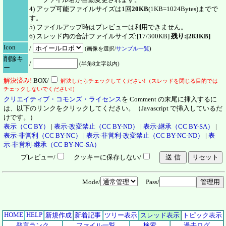
4) アップ可能ファイルサイズは1回
20KB
(1KB=1024Bytes)までで
す。
5) ファイルアップ時はプレビューは利用できません。
6) スレッド内の合計ファイルサイズ:[17/300KB]
残り:[283KB]
Icon
/
(画像を選択/
サンプル一覧
)
削除キ
/
(半角8文字以内)
ー
解決
済
み!
BOX/
解決したらチェックしてください!（スレッドを閉じる目的では
チェックしないでください!）
クリエイティブ・コモンズ・ライセンス
を Comment の末尾に挿入するに
は、以下のリンクをクリックしてください。（Javascript で挿入しているだ
けです。）
表示（CC BY）
|
表示-改変禁止（CC BY-ND）
|
表示-継承（CC BY-SA）
|
表示-非営利（CC BY-NC）
|
表示-非営利-改変禁止（CC BY-NC-ND）
|
表
示-非営利-継承（CC BY-NC-SA）
プレビュー/
クッキーに保存しない/
Mode/
Pass/
HOME
HELP
新規作成
新着記事
ツリー表示
スレッド表示
トピック表示
発言ランク
ファイル一覧
検索
過去ログ