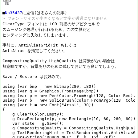
■
No35437
> フォントサイズが小さくなると文字が透過になりません

ClearType フォントは LCD 前提のサブピクセルで

スムージング処理が行われるため、この文脈だと

ヒンティングに失敗してしまいます。

事前に、AntiAliasGridFit もしくは

AntiAlias を指定してください。

CompositingQuality.HighQuality は背景がない場合は

無意味ですが、背景ありのために残しておいても良いでしょう。

Save / Restore はお好みで。

using (var bmp = new Bitmap(280, 180))

using (var g = Graphics.FromImage(bmp))

using (var p = new Pen(Color.FromArgb(128, Color.Red), 
using (var b = new SolidBrush(Color.FromArgb(128, Color
using (var f = new Font("Arial", 30))

{

    g.Clear(Color.Empty);

    g.DrawRectangle(p, new Rectangle(10, 60, 260, 60));

    var state = g.Save();

    g.CompositingQuality = CompositingQuality.HighQuali
    g.TextRenderingHint = TextRenderingHint.AntiAliasGr
    g.DrawString("DOBON.NET", f, b, 15f, 70f);
