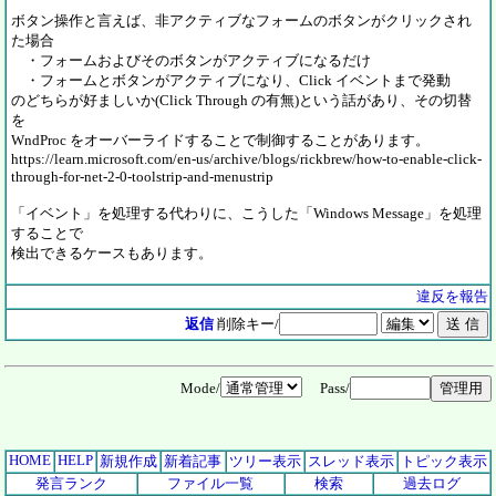
ボタン操作と言えば、非アクティブなフォームのボタンがクリックされ
た場合
・フォームおよびそのボタンがアクティブになるだけ
・フォームとボタンがアクティブになり、Click イベントまで発動
のどちらが好ましいか(Click Through の有無)という話があり、その切替
を
WndProc をオーバーライドすることで制御することがあります。
https://learn.microsoft.com/en-us/archive/blogs/rickbrew/how-to-enable-click-
through-for-net-2-0-toolstrip-and-menustrip
「イベント」を処理する代わりに、こうした「Windows Message」を処理
することで
検出できるケースもあります。
違反を報告
返信
削除キー/
Mode/
Pass/
HOME
HELP
新規作成
新着記事
ツリー表示
スレッド表示
トピック表示
発言ランク
ファイル一覧
検索
過去ログ