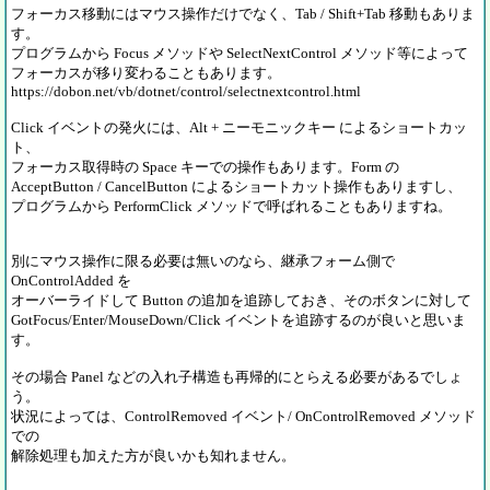
フォーカス移動にはマウス操作だけでなく、Tab / Shift+Tab 移動もありま
す。
プログラムから Focus メソッドや SelectNextControl メソッド等によって
フォーカスが移り変わることもあります。
https://dobon.net/vb/dotnet/control/selectnextcontrol.html
Click イベントの発火には、Alt + ニーモニックキー によるショートカッ
ト、
フォーカス取得時の Space キーでの操作もあります。Form の
AcceptButton / CancelButton によるショートカット操作もありますし、
プログラムから PerformClick メソッドで呼ばれることもありますね。
別にマウス操作に限る必要は無いのなら、継承フォーム側で
OnControlAdded を
オーバーライドして Button の追加を追跡しておき、そのボタンに対して
GotFocus/Enter/MouseDown/Click イベントを追跡するのが良いと思いま
す。
その場合 Panel などの入れ子構造も再帰的にとらえる必要があるでしょ
う。
状況によっては、ControlRemoved イベント/ OnControlRemoved メソッド
での
解除処理も加えた方が良いかも知れません。