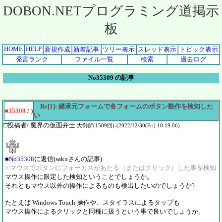
DOBON.NETプログラミング道掲示
板
HOME
HELP
新規作成
新着記事
ツリー表示
スレッド表示
トピック表示
発言ランク
ファイル一覧
検索
過去ログ
No35309 の記事
Re[1]: 継承元フォームで各フォームのボタン動作を検知した
■35309
/ )
い
□投稿者/ 魔界の仮面弁士
大御所(1509回)-(2022/12/30(Fri) 10:19:06)
■
No35308
に返信(sakuさんの記事)
> マウスでボタンにフォーカスがあたる（またはクリック）した事を検知
マウス操作に限定した検知ということでしょうか。
それともマウス以外の操作によるものも検出したいのでしょうか?
たとえば Windows Touch 操作や、スタイラスによるタップも
マウス操作によるクリックと同種に扱うという事で良いでしょうか。