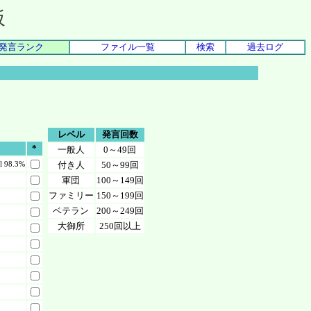
板
発言ランク
ファイル一覧
検索
過去ログ
レベル
発言回数
*
一般人
0～49回
lllll 98.3%
付き人
50～99回
軍団
100～149回
ファミリー
150～199回
ベテラン
200～249回
大御所
250回以上