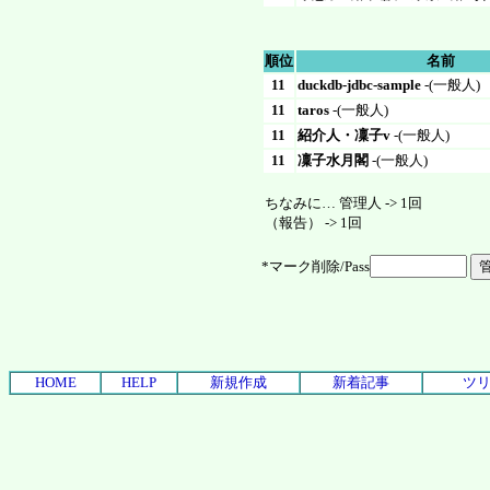
順位
名前
11
duckdb-jdbc-sample
-(一般人)
11
taros
-(一般人)
11
紹介人・凜子v
-(一般人)
11
凜子水月閣
-(一般人)
ちなみに… 管理人 -> 1回
（報告） -> 1回
*マーク削除/Pass
HOME
HELP
新規作成
新着記事
ツ