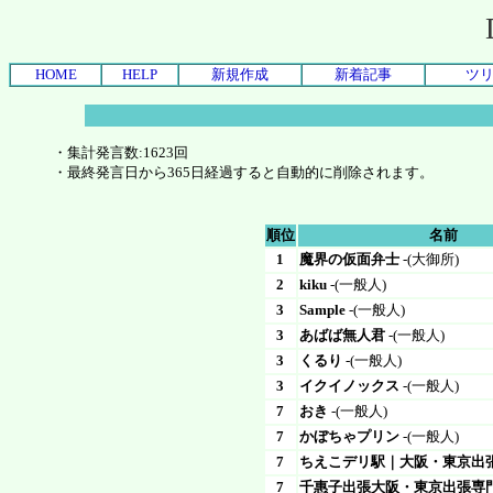
HOME
HELP
新規作成
新着記事
ツ
・集計発言数:1623回
・最終発言日から365日経過すると自動的に削除されます。
順位
名前
1
魔界の仮面弁士
-(大御所)
2
kiku
-(一般人)
3
Sample
-(一般人)
3
あばば無人君
-(一般人)
3
くるり
-(一般人)
3
イクイノックス
-(一般人)
7
おき
-(一般人)
7
かぼちゃプリン
-(一般人)
7
ちえこデリ駅｜大阪・東京出
7
千惠子出張大阪・東京出張専