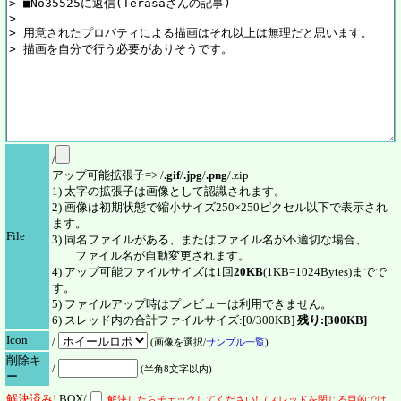
/
アップ可能拡張子=> /
.gif
/
.jpg
/
.png
/.zip
1) 太字の拡張子は画像として認識されます。
2) 画像は初期状態で縮小サイズ250×250ピクセル以下で表示され
ます。
File
3) 同名ファイルがある、またはファイル名が不適切な場合、
ファイル名が自動変更されます。
4) アップ可能ファイルサイズは1回
20KB
(1KB=1024Bytes)までで
す。
5) ファイルアップ時はプレビューは利用できません。
6) スレッド内の合計ファイルサイズ:[0/300KB]
残り:[300KB]
Icon
/
(画像を選択/
サンプル一覧
)
削除キ
/
(半角8文字以内)
ー
解決
済
み!
BOX/
解決したらチェックしてください!（スレッドを閉じる目的では