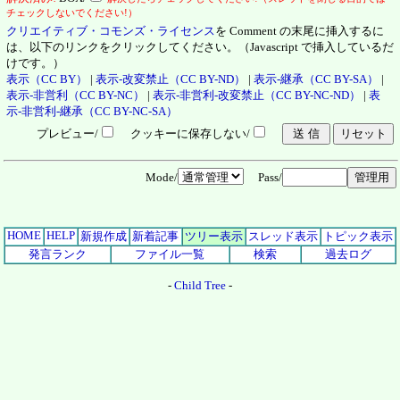
チェックしないでください!）
クリエイティブ・コモンズ・ライセンス
を Comment の末尾に挿入するに
は、以下のリンクをクリックしてください。（Javascript で挿入しているだ
けです。）
表示（CC BY）
|
表示-改変禁止（CC BY-ND）
|
表示-継承（CC BY-SA）
|
表示-非営利（CC BY-NC）
|
表示-非営利-改変禁止（CC BY-NC-ND）
|
表
示-非営利-継承（CC BY-NC-SA）
プレビュー/
クッキーに保存しない/
Mode/
Pass/
HOME
HELP
新規作成
新着記事
ツリー表示
スレッド表示
トピック表示
発言ランク
ファイル一覧
検索
過去ログ
-
Child Tree
-