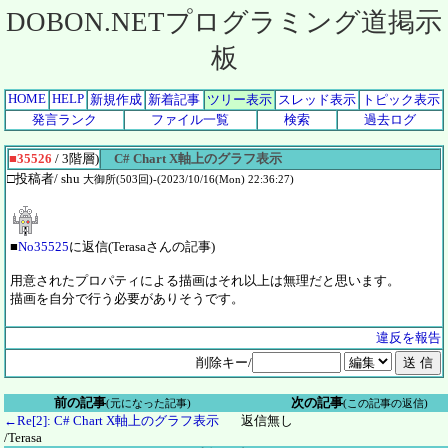
DOBON.NETプログラミング道掲示
板
HOME
HELP
新規作成
新着記事
ツリー表示
スレッド表示
トピック表示
発言ランク
ファイル一覧
検索
過去ログ
■35526
/ 3階層)
C# Chart X軸上のグラフ表示
□投稿者/ shu
大御所(503回)-(2023/10/16(Mon) 22:36:27)
■
No35525
に返信(Terasaさんの記事)
用意されたプロパティによる描画はそれ以上は無理だと思います。
描画を自分で行う必要がありそうです。
違反を報告
削除キー/
前の記事
次の記事
(元になった記事)
(この記事の返信)
←Re[2]: C# Chart X軸上のグラフ表示
返信無し
/Terasa