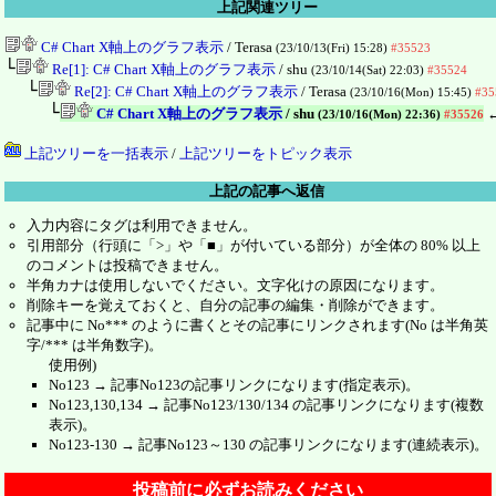
上記関連ツリー
C# Chart X軸上のグラフ表示
/ Terasa
(23/10/13(Fri) 15:28)
#35523
└
Re[1]: C# Chart X軸上のグラフ表示
/ shu
(23/10/14(Sat) 22:03)
#35524
└
Re[2]: C# Chart X軸上のグラフ表示
/ Terasa
(23/10/16(Mon) 15:45)
#35
└
C# Chart X軸上のグラフ表示
/ shu
(23/10/16(Mon) 22:36)
#35526
上記ツリーを一括表示
/
上記ツリーをトピック表示
上記の記事へ返信
入力内容にタグは利用できません。
引用部分（行頭に「>」や「■」が付いている部分）が全体の 80% 以上
のコメントは投稿できません。
半角カナは使用しないでください。文字化けの原因になります。
削除キーを覚えておくと、自分の記事の編集・削除ができます。
記事中に No*** のように書くとその記事にリンクされます(No は半角英
字/*** は半角数字)。
使用例)
No123 → 記事No123の記事リンクになります(指定表示)。
No123,130,134 → 記事No123/130/134 の記事リンクになります(複数
表示)。
No123-130 → 記事No123～130 の記事リンクになります(連続表示)。
投稿前に必ずお読みください