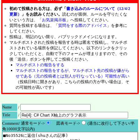
初めて投稿される方は、必ず「
書き込みのルールについて（12/4/2
更新）
」をお読みください。
読むのが面倒、ルールを守りたくな
いという方は、「
お気楽掲示板
」へ投稿してください。
質問を投稿する場合は、「
質問をする際のアドバイス
」を参考に
してください。
投稿は、明記のない限り、パブリックドメインになります。
マルチポストされた投稿を報告する時は匿名で投稿し、マルチポ
ストされている場所を併記してください。以下のリンクをクリッ
クしていただくと、自動で下のフォームが埋まりますので、その
後「送信」ボタンを押してご投稿ください。
マルチポストの報告をする
マルチポストの報告をするが、マルチポスト先の投稿が嫌がら
せである（元の投稿者とは別人が行なっている）可能性が高い
（投稿日時に開きがあり、こちらの投稿の方が早い場合は、そ
の可能性が高いです）
Name
/
Title
/
Comment/ 通常モード->
図表モード->
(適当に改行して下さい/半
角10000文字以内)