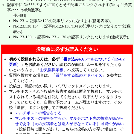
記事中に No*** のように書くとその記事にリンクされます(No は半角英
字/*** は半角数字)。
使用例)
No123 → 記事No123の記事リンクになります(指定表示)。
No123,130,134 → 記事No123/130/134 の記事リンクになります(複数
表示)。
No123-130 → 記事No123～130 の記事リンクになります(連続表示)。
投稿前に必ずお読みください
初めて投稿される方は、必ず「
書き込みのルールについて（12/4/2
更新）
」をお読みください。
読むのが面倒、ルールを守りたくな
いという方は、「
お気楽掲示板
」へ投稿してください。
質問を投稿する場合は、「
質問をする際のアドバイス
」を参考に
してください。
投稿は、明記のない限り、パブリックドメインになります。
マルチポストされた投稿を報告する時は匿名で投稿し、マルチポ
ストされている場所を併記してください。以下のリンクをクリッ
クしていただくと、自動で下のフォームが埋まりますので、その
後「送信」ボタンを押してご投稿ください。
マルチポストの報告をする
マルチポストの報告をするが、マルチポスト先の投稿が嫌がら
せである（元の投稿者とは別人が行なっている）可能性が高い
（投稿日時に開きがあり、こちらの投稿の方が早い場合は、そ