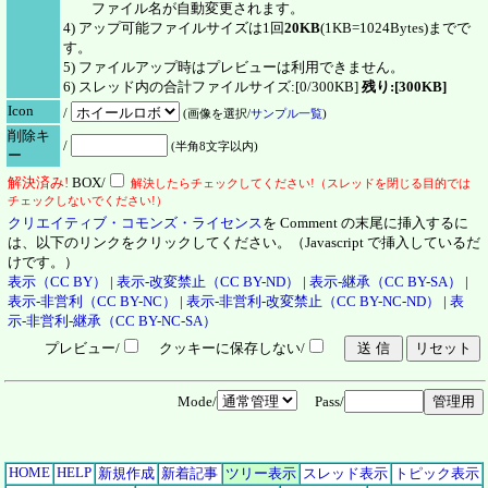
ファイル名が自動変更されます。
4) アップ可能ファイルサイズは1回
20KB
(1KB=1024Bytes)までで
す。
5) ファイルアップ時はプレビューは利用できません。
6) スレッド内の合計ファイルサイズ:[0/300KB]
残り:[300KB]
Icon
/
(画像を選択/
サンプル一覧
)
削除キ
/
(半角8文字以内)
ー
解決
済
み!
BOX/
解決したらチェックしてください!（スレッドを閉じる目的では
チェックしないでください!）
クリエイティブ・コモンズ・ライセンス
を Comment の末尾に挿入するに
は、以下のリンクをクリックしてください。（Javascript で挿入しているだ
けです。）
表示（CC BY）
|
表示-改変禁止（CC BY-ND）
|
表示-継承（CC BY-SA）
|
表示-非営利（CC BY-NC）
|
表示-非営利-改変禁止（CC BY-NC-ND）
|
表
示-非営利-継承（CC BY-NC-SA）
プレビュー/
クッキーに保存しない/
Mode/
Pass/
HOME
HELP
新規作成
新着記事
ツリー表示
スレッド表示
トピック表示