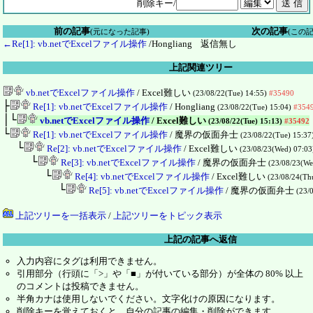
削除キー/
前の記事
次の記事
(元になった記事)
(この
←Re[1]: vb.netでExcelファイル操作
/Hongliang
返信無し
上記関連ツリー
vb.netでExcelファイル操作
/ Excel難しい
(23/08/22(Tue) 14:55)
#35490
├
Re[1]: vb.netでExcelファイル操作
/ Hongliang
(23/08/22(Tue) 15:04)
#354
│└
vb.netでExcelファイル操作
/ Excel難しい
(23/08/22(Tue) 15:13)
#35492
└
Re[1]: vb.netでExcelファイル操作
/ 魔界の仮面弁士
(23/08/22(Tue) 15:37
└
Re[2]: vb.netでExcelファイル操作
/ Excel難しい
(23/08/23(Wed) 07:0
└
Re[3]: vb.netでExcelファイル操作
/ 魔界の仮面弁士
(23/08/23(We
└
Re[4]: vb.netでExcelファイル操作
/ Excel難しい
(23/08/24(Th
└
Re[5]: vb.netでExcelファイル操作
/ 魔界の仮面弁士
(23/
上記ツリーを一括表示
/
上記ツリーをトピック表示
上記の記事へ返信
入力内容にタグは利用できません。
引用部分（行頭に「>」や「■」が付いている部分）が全体の 80% 以上
のコメントは投稿できません。
半角カナは使用しないでください。文字化けの原因になります。
削除キーを覚えておくと、自分の記事の編集・削除ができます。