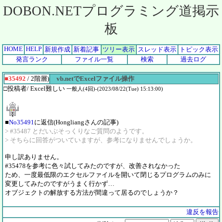
DOBON.NETプログラミング道掲示
板
HOME
HELP
新規作成
新着記事
ツリー表示
スレッド表示
トピック表示
発言ランク
ファイル一覧
検索
過去ログ
■35492
/ 2階層)
vb.netでExcelファイル操作
□投稿者/ Excel難しい
一般人(4回)-(2023/08/22(Tue) 15:13:00)
■
No35491
に返信(Hongliangさんの記事)
> #35487 とだいぶそっくりなご質問のようです。
> そちらに回答がついていますが、参考になりませんでしょうか。
申し訳ありません。
#35478を参考に色々試してみたのですが、改善されなかった
ため、一度最低限のエクセルファイルを開いて閉じるプログラムのみに
変更してみたのですがうまく行かず…
オブジェクトの解放する方法が間違って居るのでしょうか？
違反を報告