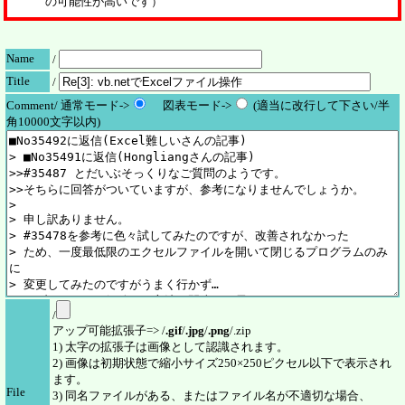
の可能性が高いです）
Name
/
Title
/
Comment/ 通常モード->
図表モード->
(適当に改行して下さい/半
角10000文字以内)
/
アップ可能拡張子=> /
.gif
/
.jpg
/
.png
/.zip
1) 太字の拡張子は画像として認識されます。
2) 画像は初期状態で縮小サイズ250×250ピクセル以下で表示され
ます。
File
3) 同名ファイルがある、またはファイル名が不適切な場合、