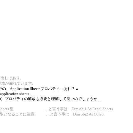
呼び出しであり、
の解放が漏れています。
中の、Application.Sheetsプロパティ…あれ？ｗ
.application.sheets
の）プロパティの解放も必要と理解して良いのでしょうか…
は Sheets 型 …と言う事は Dim obj1 As Excel.Sheets
は Object 型となることに注意 …と言う事は Dim obj2 As Object