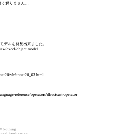
が良く解りません…
トモデルを発見出来ました。
rview/excel/object-model
tonet26/vb6tonet26_03.html
language-reference/operators/directcast-operator
= Nothing
xcel.Application