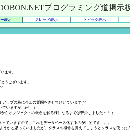
DOBON.NETプログラミング道掲示
リー表示
スレッド表示
トピック表示
ざいます。
りがとうございます。
^ゞ
アップの為に今回の質問をさせて頂いています(^^ゞ
ていますが…(^^ゞ）
.0からオブジェクトの概念を解る様になるまでは苦労しました＾＾；
が溜まっていますので、これをデータベース化するのが目的です。。。
まとめようかと思っていましたが、クラスの概念を覚えてしまうとクラスを使った方