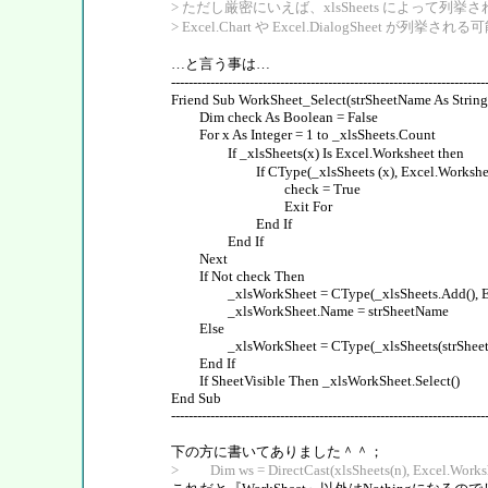
> ただし厳密にいえば、xlsSheets によって列挙され
> Excel.Chart や Excel.DialogShe
…と言う事は…
------------------------------------------------------------------------
Friend Sub WorkSheet_Select(strSheetName As String
Dim check As Boolean = False
For x As Integer = 1 to _xlsSheets.Count
If _xlsSheets(x) Is Exce
If CType(_xlsSheets (x), Excel.Worksheet).
check = True
Exit For
End If
End If
Next
If Not check Then
_xlsWorkSheet = CType(_xlsSheets.Add(), Ex
_xlsWorkSheet.Name = strSheetName
Else
_xlsWorkSheet = CType(_xlsSheets(strSheetNa
End If
If SheetVisible Then _xlsWorkSheet.Select()
End Sub
------------------------------------------------------------------------
下の方に書いてありました＾＾；
> Dim ws = DirectCast(xlsSheets(n), Excel.Works