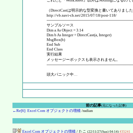
これだと『WorkSheet』以外はNothingになるの
（DirectCastは明示的な型変換と書いてありまし
http://vb.navi-ch.net/2015/07/18/post-118/
------------------------------------------------------------------------
サンプルソース
Dim a As Object = 3.14
Dim b As Integer = DirectCast(a, Integer)
MsgBox(b)
End Sub
End Class
実行結果
メッセージーボックスも表示されません。
------------------------------------------------------------------------
頭大パニック中…
前の記事
(元になった記事)
←Re[6]: Excel Com オブジェクトの増殖
/radian
Excel Com オブジェクトの増殖
/ たこ
(22/11/27(Sun) 04:14)
#35241