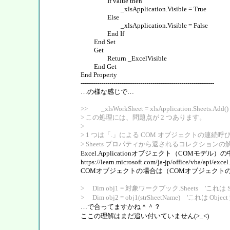
If value then
_xlsApplication.Visible = True
Else
_xlsApplication.Visible = False
End If
End Set
Get
Return _ExcelVisible
End Get
End Property
-----------------------------------------------------------------
…の様な感じで…
>> _xlsWorkSheet = xlsApplication.Sheets.Add()
> この処理には、問題点が 2 つあります。
>
> 1 つは「.」による COM オブジェクトの連続
> Sheets プロパティから返されるコレクション
Excel.Applicationオブジェクト（COMモデル）の
https://learn.microsoft.com/ja-jp/office/vba/api/excel
COMオブジェクトの場合は（COMオブジェクト
> Dim obj1 = 対象ワークブック.Sheets 'これ
> Dim obj2 = obj1(strSheetName) 'これ
…で合ってますかね＾＾？
ここの理解はまだ追い付いていません(>_<)