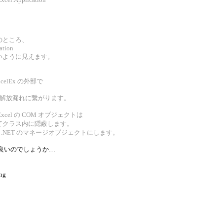
のところ、
ation
いように見えます。
elEx の外部で
の解放漏れに繋がります。
xcel の COM オブジェクトは
てクラス内に隠蔽します。
、.NET のマネージオブジェクトにします。
良いのでしょうか…
ing