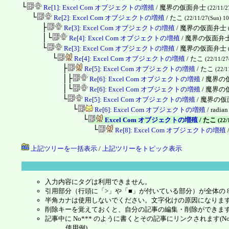
└
Re[1]: Excel Com オブジェクトの増殖
/ 魔界の仮面弁士
(22/11/2
└
Re[2]: Excel Com オブジェクトの増殖
/ たこ
(22/11/27(Sun) 1
├
Re[3]: Excel Com オブジェクトの増殖
/ 魔界の仮面弁士
│└
Re[4]: Excel Com オブジェクトの増殖
/ 魔界の仮面弁
└
Re[3]: Excel Com オブジェクトの増殖
/ 魔界の仮面弁士
└
Re[4]: Excel Com オブジェクトの増殖
/ たこ
(22/11/27
├
Re[5]: Excel Com オブジェクトの増殖
/ たこ
(22/1
│├
Re[6]: Excel Com オブジェクトの増殖
/ 魔界
│└
Re[6]: Excel Com オブジェクトの増殖
/ 魔界
└
Re[5]: Excel Com オブジェクトの増殖
/ 魔界の
└
Re[6]: Excel Com オブジェクトの増殖
/ radia
└
Excel Com オブジェクトの増殖
/ たこ
(22/
└
Re[8]: Excel Com オブジェクトの増殖
上記ツリーを一括表示
/
上記ツリーをトピック表示
入力内容にタグは利用できません。
引用部分（行頭に「>」や「■」が付いている部分）が全体の 
半角カナは使用しないでください。文字化けの原因になりま
削除キーを覚えておくと、自分の記事の編集・削除ができま
記事中に No*** のように書くとその記事にリンクされます(No 
使用例)