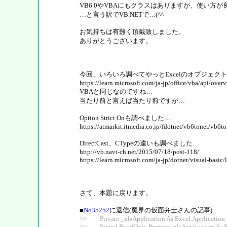
VB6.0やVBAにもクラスはありますが、使い方
…と言う訳でVB.NETで…(^^ゞ
お気持ちは有難く頂戴致しました。
ありがとうございます。
今回、いろいろ調べてやっとExcelのオブジェク
https://learn.microsoft.com/ja-jp/office/vba/api/ove
VBAと同じなのですね…
当たり前と言えば当たり前ですが…
Option Strict Onも調べました…
https://atmarkit.itmedia.co.jp/fdotnet/vb6tonet/vb6
DirectCast、CTypeの違いも調べました…
http://vb.navi-ch.net/2015/07/18/post-118/
https://learn.microsoft.com/ja-jp/dotnet/visual-basic/
さて、本題に戻ります。
■
No35252
に返信(魔界の仮面弁士さんの記事)
>> Private _xlsApplication As Excel.Application 
>> Friend ReadOnly Property xlsApplication As E