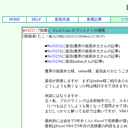
HOME
HELP
新規作成
新着記事
ツ
■35257
/ 7階層)
Excel Com オブジェクトの増殖
□投稿者/ たこ
一般人(19回)-(2022/11/28(Mon) 22:38:47)
■
No35252
に返信(魔界の仮面弁士さんの記事)
■
No35253
に返信(魔界の仮面弁士さんの記事)
■
No35255
に返信(魔界の仮面弁士さんの記事)
■
No35256
に返信(radianさんの記事)
魔界の仮面弁士様、radian様、返信ありがとうご
返信が前後しますが、まずはradian様ご紹介あ
どうしようも無くなった時は検討させて頂きます(^
余談にはなりますが…
元々私、プログラミングは全部独学でして、スキル
（いつもはどうしようも無くなって質問させて頂い
まだしっかりと解ってる訳では無いですが、VB6
最終的には会社で5年分くらいExcelで見積書
最初はExcel VBAで5年分の見積書の内容を