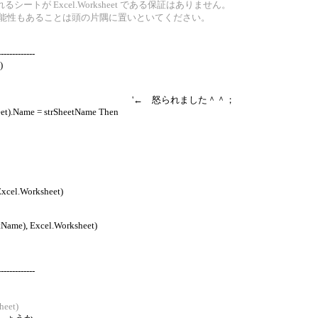
るシートが Excel.Worksheet である保証はありません。
et が列挙される可能性もあることは頭の片隅に置いといてください。
-------------
)
l.Worksheet then '← 怒られました＾＾；
Name = strSheetName Then
cel.Worksheet)
me), Excel.Worksheet)
-------------
heet)