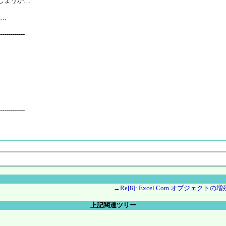
でしょうか…
た…
-------------
-------------
→Re[8]: Excel Com オブジェクトの増
上記関連ツリー