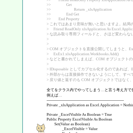
>> Get
>> Return _xlsApplication
>> End Get
>> End Property
> これではあまり意味が無いと思いますよ。結局
> Friend ReadOnly xlsApplication As Excel.Applic
> な読み取り専用フィールドと、さほど変わらな
>
>
> COM オブジェクトを直接公開してしまうと、Exc
> ExEx1.xlsApplication.Workbooks.Add()
> などと書かれてしまえば、COM オブジェクト
>
> IDisposable としてカプセル化するのであれば、E
> 外部からは直接操作できないようにして、すべ
> 戻り値と返すのも COM オブジェクトではなく
全てをクラス内でやってしまう…と言う考え方で
例えば…
-----------------------------------------------------------------
Private _xlsApplication as Excel.Application = Noth
Private _ExcelVisible As Boolean = True
Public Property ExcelVisible As Boolean
Set(Value as Boolean)
_ExcelVisible = Value