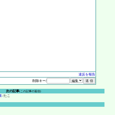
違反を報告
削除キー/
次の記事
(この記事の返信)
殖
/たこ