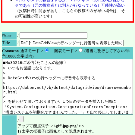
せである（元の投稿者とは別人が行なっている）可能性が高い
（投稿日時に開きがあり、こちらの投稿の方が早い場合は、そ
の可能性が高いです）
Name
/
Title
/
Comment/ 通常モード->
図表モード->
(適当に改行して下さい/半
角10000文字以内)
/
アップ可能拡張子=> /
.gif
/
.jpg
/
.png
/.zip
1) 太字の拡張子は画像として認識されます。