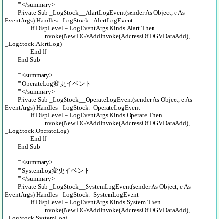
''' </summary>
Private Sub _LogStock__AlartLogEvent(sender As Object, e As
EventArgs) Handles _LogStock._AlertLogEvent
If DispLevel = LogEventArgs.Kinds.Alart Then
Invoke(New DGVAddInvoke(AddressOf DGVDataAdd),
_LogStock.AlertLog)
End If
End Sub
''' <summary>
''' OperateLog変更イベント
''' </summary>
Private Sub _LogStock__OperateLogEvent(sender As Object, e As
EventArgs) Handles _LogStock._OperateLogEvent
If DispLevel = LogEventArgs.Kinds.Operate Then
Invoke(New DGVAddInvoke(AddressOf DGVDataAdd),
_LogStock.OperateLog)
End If
End Sub
''' <summary>
''' SystemLog変更イベント
''' </summary>
Private Sub _LogStock__SystemLogEvent(sender As Object, e As
EventArgs) Handles _LogStock._SystemLogEvent
If DispLevel = LogEventArgs.Kinds.System Then
Invoke(New DGVAddInvoke(AddressOf DGVDataAdd),
_LogStock.SystemLog)