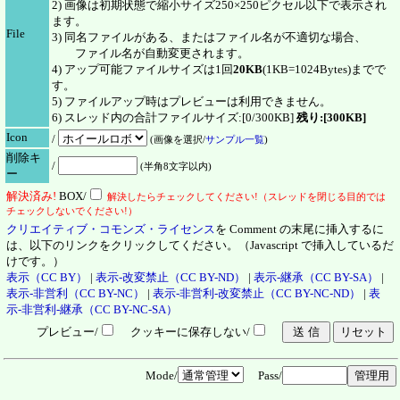
2) 画像は初期状態で縮小サイズ250×250ピクセル以下で表示され
ます。
File
3) 同名ファイルがある、またはファイル名が不適切な場合、
ファイル名が自動変更されます。
4) アップ可能ファイルサイズは1回
20KB
(1KB=1024Bytes)までで
す。
5) ファイルアップ時はプレビューは利用できません。
6) スレッド内の合計ファイルサイズ:[0/300KB]
残り:[300KB]
Icon
/
(画像を選択/
サンプル一覧
)
削除キ
/
(半角8文字以内)
ー
解決
済
み!
BOX/
解決したらチェックしてください!（スレッドを閉じる目的では
チェックしないでください!）
クリエイティブ・コモンズ・ライセンス
を Comment の末尾に挿入するに
は、以下のリンクをクリックしてください。（Javascript で挿入しているだ
けです。）
表示（CC BY）
|
表示-改変禁止（CC BY-ND）
|
表示-継承（CC BY-SA）
|
表示-非営利（CC BY-NC）
|
表示-非営利-改変禁止（CC BY-NC-ND）
|
表
示-非営利-継承（CC BY-NC-SA）
プレビュー/
クッキーに保存しない/
Mode/
Pass/