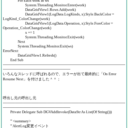
For Each work In ws
System.Threading.Monitor.Enter(work)
DataGridView1.Rows.Add(work)
DataGridView1(LogData.LogKinds, x).Style.BackColor =
LogKind_ColorChange(work)
DataGridView1(LogData.Operation, x).Style.ForeColor =
Operation_ColorChange(work)
x += 1
System.Threading.Monitor.Exit(work)
Next
System.Threading.Monitor.Exit(ws)
ErrorNext:
DataGridView1.Refresh()
End Sub
-----------------------------------------------------------------------------------------------------------
-----------------------------------------------------------
いろんなスレッドに呼ばれるので、エラーが出て最終的に「On Error
Resume Next」を付けました＾＾；
呼出し元の呼出し元
-----------------------------------------------------------------------------------------------------------
-----------------------------------------------------------
Private Delegate Sub DGVAddInvoke(DataStr As List(Of String()))
''' <summary>
''' AlertLog変更イベント