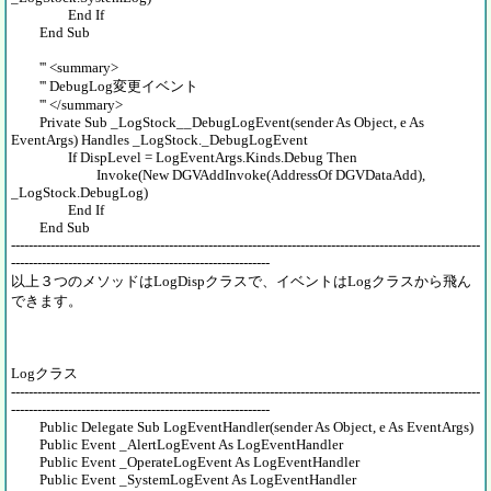
End If
End Sub
''' <summary>
''' DebugLog変更イベント
''' </summary>
Private Sub _LogStock__DebugLogEvent(sender As Object, e As
EventArgs) Handles _LogStock._DebugLogEvent
If DispLevel = LogEventArgs.Kinds.Debug Then
Invoke(New DGVAddInvoke(AddressOf DGVDataAdd),
_LogStock.DebugLog)
End If
End Sub
-----------------------------------------------------------------------------------------------------------
-----------------------------------------------------------
以上３つのメソッドはLogDispクラスで、イベントはLogクラスから飛ん
できます。
Logクラス
-----------------------------------------------------------------------------------------------------------
-----------------------------------------------------------
Public Delegate Sub LogEventHandler(sender As Object, e As EventArgs)
Public Event _AlertLogEvent As LogEventHandler
Public Event _OperateLogEvent As LogEventHandler
Public Event _SystemLogEvent As LogEventHandler