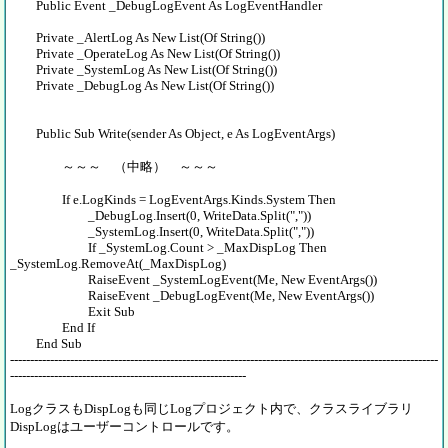
Public Event _DebugLogEvent As LogEventHandler
Private _AlertLog As New List(Of String())
Private _OperateLog As New List(Of String())
Private _SystemLog As New List(Of String())
Private _DebugLog As New List(Of String())
Public Sub Write(sender As Object, e As LogEventArgs)
～～～ （中略） ～～～
If e.LogKinds = LogEventArgs.Kinds.System Then
_DebugLog.Insert(0, WriteData.Split(","))
_SystemLog.Insert(0, WriteData.Split(","))
If _SystemLog.Count > _MaxDispLog Then
_SystemLog.RemoveAt(_MaxDispLog)
RaiseEvent _SystemLogEvent(Me, New EventArgs())
RaiseEvent _DebugLogEvent(Me, New EventArgs())
Exit Sub
End If
End Sub
-----------------------------------------------------------------------------------------------------------
-----------------------------------------------------------
LogクラスもDispLogも同じLogプロジェクト内で、クラスライブラリ
DispLogはユーザーコントロールです。