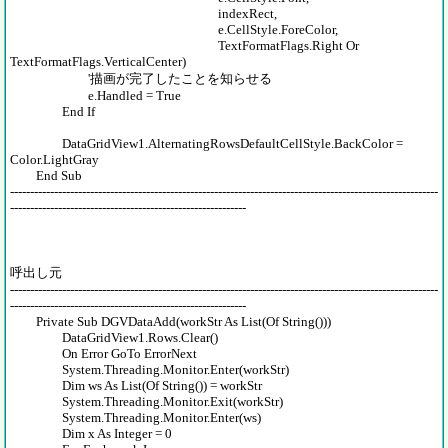
indexRect,
e.CellStyle.ForeColor,
TextFormatFlags.Right Or
TextFormatFlags.VerticalCenter)
'描画が完了したことを知らせる
e.Handled = True
End If
DataGridView1.AlternatingRowsDefaultCellStyle.BackColor =
Color.LightGray
End Sub
-----------------------------------------------------------------------------------------------------------
-----------------------------------------------------------
呼出し元
-----------------------------------------------------------------------------------------------------------
-----------------------------------------------------------
Private Sub DGVDataAdd(workStr As List(Of String()))
DataGridView1.Rows.Clear()
On Error GoTo ErrorNext
System.Threading.Monitor.Enter(workStr)
Dim ws As List(Of String()) = workStr
System.Threading.Monitor.Exit(workStr)
System.Threading.Monitor.Enter(ws)
Dim x As Integer = 0