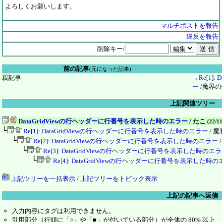
よろしくお願いします。
マルチポストを報告
違反を報告
削除キー/
前の記事
(元になった記事)
親記事
→Re[1]
ー
/魔界
上記関連ツリー
DataGridViewの行ヘッダーに行番号を表示した時のエラー
/ たこ
(22/1
└
Re[1]: DataGridViewの行ヘッダーに行番号を表示した時のエラー
/ 
└
Re[2]: DataGridViewの行ヘッダーに行番号を表示した時のエラー
└
Re[3]: DataGridViewの行ヘッダーに行番号を表示した時のエ
└
Re[4]: DataGridViewの行ヘッダーに行番号を表示した時
上記ツリーを一括表示
/
上記ツリーをトピック表示
上記の記事へ返信
入力内容にタグは利用できません。
引用部分（行頭に「>」や「■」が付いている部分）が全体の 80% 以上