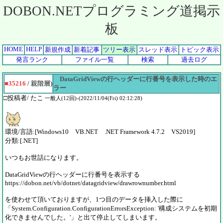
DOBON.NETプログラミング道掲示
板
HOME
HELP
新規作成
新着記事
ツリー表示
スレッド表示
トピック表示
発言ランク
ファイル一覧
検索
過去ログ
DataGridViewの行ヘッダーに行番号を表示した時のエ
■35216
/ 親階層)
ラー
□投稿者/ たこ
一般人(12回)-(2022/11/04(Fri) 02:12:28)
環境/言語:[Windows10 VB.NET .NET Framework 4.7.2 VS2019]
分類:[.NET]
いつもお世話になります。
DataGridViewの行ヘッダーに行番号を表示する
https://dobon.net/vb/dotnet/datagridview/drawrownumber.html
を使わせて頂いておりますが、1つ目のデータを挿入した際に
「System.Configuration.ConfigurationErrorsException: '構成システムを初期
化できませんでした。'」と出て停止してしまいます。