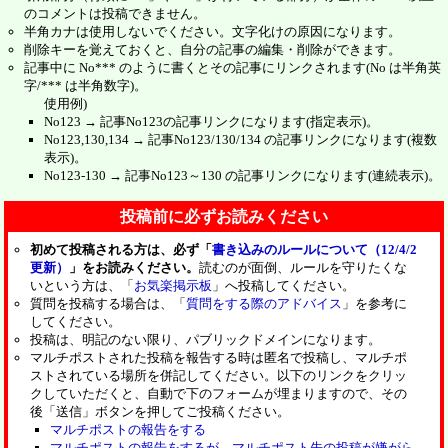
のコメントは投稿できません。
半角カナは使用しないでください。文字化けの原因になります。
削除キーを覚えておくと、自分の記事の編集・削除ができます。
記事中に No*** のように書くとその記事にリンクされます(No は半角英
字/*** は半角数字)。
使用例)
No123 → 記事No123の記事リンクになります(指定表示)。
No123,130,134 → 記事No123/130/134 の記事リンクになります(複数
表示)。
No123-130 → 記事No123～130 の記事リンクになります(連続表示)。
投稿前に必ずお読みください
初めて投稿される方は、必ず「
書き込みのルールについて（12/4/2
更新）
」をお読みください。
読むのが面倒、ルールを守りたくな
いという方は、「
お気楽掲示板
」へ投稿してください。
質問を投稿する場合は、「
質問をする際のアドバイス
」を参考に
してください。
投稿は、明記のない限り、パブリックドメインになります。
マルチポストされた投稿を報告する時は匿名で投稿し、マルチポ
ストされている場所を併記してください。以下のリンクをクリッ
クしていただくと、自動で下のフォームが埋まりますので、その
後「送信」ボタンを押してご投稿ください。
マルチポストの報告をする
マルチポストの報告をするが、マルチポスト先の投稿が嫌がら