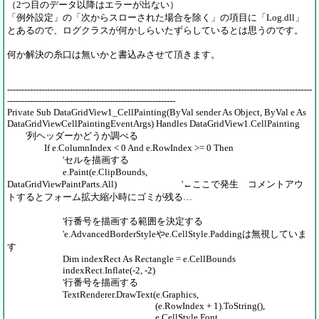
（2つ目のデータ以降はエラーが出ない）
「例外設定」の「次からスローされた場合を除く」の項目に「Log.dll」
とあるので、ログクラスが何かしらいたずらしているとは思うのです。
何か解決の糸口は無いかと書込みさせて頂きます。
-----------------------------------------------------------------------------------------------------------
-----------------------------------------------------------
Private Sub DataGridView1_CellPainting(ByVal sender As Object, ByVal e As
DataGridViewCellPaintingEventArgs) Handles DataGridView1.CellPainting
'列ヘッダーかどうか調べる
If e.ColumnIndex < 0 And e.RowIndex >= 0 Then
'セルを描画する
e.Paint(e.ClipBounds,
DataGridViewPaintParts.All) '←ここで発生 コメントアウ
トするとフォーム拡大縮小時にゴミが残る…
'行番号を描画する範囲を決定する
'e.AdvancedBorderStyleやe.CellStyle.Paddingは無視していま
す
Dim indexRect As Rectangle = e.CellBounds
indexRect.Inflate(-2, -2)
'行番号を描画する
TextRenderer.DrawText(e.Graphics,
(e.RowIndex + 1).ToString(),
e.CellStyle.Font,