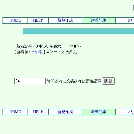
HOME
HELP
新規作成
新着記事
ツ
[ 新着記事全0件(1-0 を表示) ] <<
0
>>
[ 新着順 /
古い順
] ←ソート方法変更
時間以内に投稿された新着記事
HOME
HELP
新規作成
新着記事
ツ