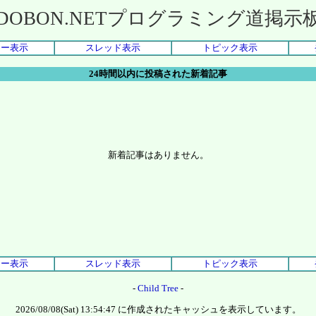
DOBON.NETプログラミング道掲示
リー表示
スレッド表示
トピック表示
24時間以内に投稿された新着記事
新着記事はありません。
リー表示
スレッド表示
トピック表示
-
Child Tree
-
2026/08/08(Sat) 13:54:47 に作成されたキャッシュを表示しています。