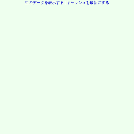
生のデータを表示する
|
キャッシュを最新にする