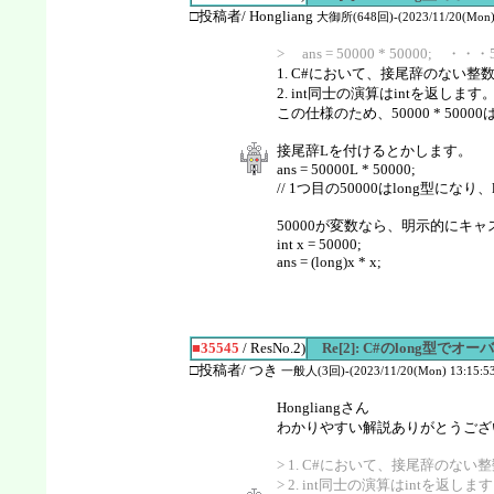
□投稿者/ Hongliang
大御所(648回)-(2023/11/20(Mon) 
> ans = 50000 * 5000
1. C#において、接尾辞のない整
2. int同士の演算はintを返します
この仕様のため、50000 * 50
接尾辞Lを付けるとかします。
ans = 50000L * 50000;
// 1つ目の50000はlong型になり、l
50000が変数なら、明示的にキ
int x = 50000;
ans = (long)x * x;
■35545
/ ResNo.2)
Re[2]: C#のlong型で
□投稿者/ つき
一般人(3回)-(2023/11/20(Mon) 13:15:53
Hongliangさん
わかりやすい解説ありがとうござ
> 1. C#において、接尾辞のない
> 2. int同士の演算はintを返しま