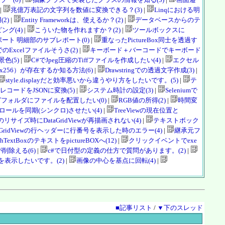
|
兆億万表記の文字列を数値に変換できる？(3)
|
Linqにおける明
2)
|
Entity Frameworkは、使えるか？(2)
|
データベースからのテ
ング(4)
|
こういた物を作れますか？(2)
|
ツールボックスに
ート 明細部のサブレポート(0)
|
重なったPictureBox同士を透過す
etでのExcelファイルそうさ(2)
|
キーボード＋バーコードでキーボード
景色(5)
|
C#でJpeg圧縮のTiffファイルを作成したい(4)
|
エクセル
256x256）が存在するか知る方法(6)
|
Drawstringでの透過文字作成(3)
|
style.displayだと効率悪いから違うやり方をしたいです。(5)
|
テ
コードをJSONに変換(5)
|
システム時計の設定(3)
|
Seleniumで
フォルダにファイルを配置したい(0)
|
RGB値の所得(2)
|
時間変
wのスクロールを同期(シンクロ)させたい(4)
|
TreeViewの現在位置と
リサイズ時にDataGridViewが再描画されない(4)
|
テキストボック
taGridViewの行ヘッダーに行番号を表示した時のエラー(4)
|
継承元フ
chTextBoxのテキストをpictureBOXへ(12)
|
クリックイベントでexe
削除える(6)
|
c#で日付型の定義の仕方で質問があります。(2)
|
表示したいです。(2)
|
画像の中心を基点に回転(4)
|
■記事リスト
/
▼下のスレッド