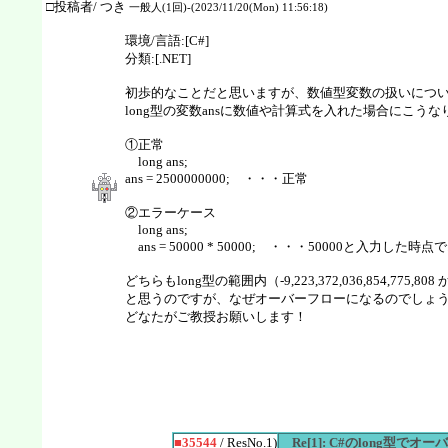
□投稿者/ つき
一般人(1回)-(2023/11/20(Mon) 11:56:18)
環境/言語:[C#]
分類:[.NET]
初歩的なことだと思いますが、数値型変数の扱いにつ
long型の変数ansに数値や計算式を入れた場合にこうな
①正常
long ans;
ans = 2500000000; ・・・正常
②エラーケース
long ans;
ans = 50000 * 50000; ・・・50000と入力
どちらもlong型の範囲内（-9,223,372,036,854,775,808 
と思うのですが、なぜオーバーフローになるのでしょ
どなたがご教授お願いします！
■35544
/ ResNo.1)
Re[1]: C#のlong型で