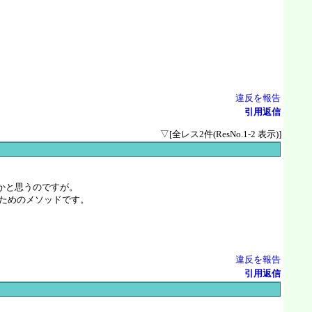
違反を報告
引用返信
▽[全レス2件(ResNo.1-2 表示)]
かと思うのですが。
するためのメソッドです。
違反を報告
引用返信