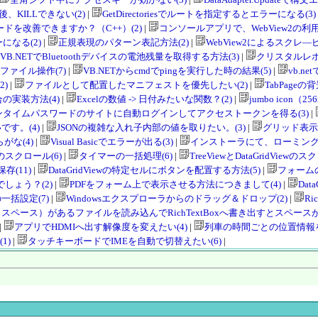
後、KILLできない(2)
|
GetDirectoriesでルートを指定するとエラーになる(3)
ドを改善できますか？（C++）(2)
|
コンソールアプリで、WebView2の利用(
になる(2)
|
正規表現のパターン表記方法(2)
|
WebView2によるスクレ―ピ
VB.NETでBluetoothデバイスの電池残量を取得する方法(3)
|
クリスタルレポ
celファイル操作(7)
|
VB.NETからcmdでpingを実行した時の結果(5)
|
vb.n
)
|
ファイルとして配置したマニフェストを優先したい(2)
|
TabPageの背
場合の実装方法(4)
|
Excelの数値 -> 日付みたいな関数？(2)
|
jumbo icon（
ンタイムパスワードのサイトに自動ログインしてアクセストークンを得る(3)
|
す。(4)
|
JSONの複雑な入れ子内部の値を取りたい。(3)
|
グリッド表示レ
がな(4)
|
Visual Basicでエラーが出る(3)
|
インストーラにて、ローミング
スクロール(6)
|
タイマーの一括処理(6)
|
TreeViewとDataGridVie
保存(11)
|
DataGridViewの特定セルにボタンを配置する方法(5)
|
フォームの
しょう？(2)
|
PDFをフォーム上で表示させる方法につきまして(4)
|
Da
一括設定(7)
|
Windowsエクスプローラからのドラッグ＆ドロップ(2)
|
Ri
スペース）があるファイルを読み込んでRichTextBoxへ書き出すとスペースが
|
アプリでHDMIへ出す解像度を変えたい(4)
|
列車の時間ごとの位置情報を
1)
|
タッチキーボードでIMEを自動で切替えたい(6)
|