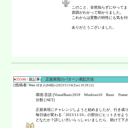
このこと、全然知らずにやってま
原因がわかって助かりました。
これからは変数の特性にも気を付
ありがとうございました。
■35540
/ 親記事)
正規表現のパターン表記方法
□投稿者/ Wan
付き人(84回)-(2023/11/14(Tue) 10:29:12)
環境/言語:[VisualBasic2019 Windows10 Basic Frame
分類:[.NET]
正規表現にチャレンジしようと始めましたが、行き成
毎日値が変わる「2023/11/10」の部分にヒットさ
どなたか？詳しい方いらっしゃいましたら、助けて下