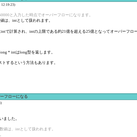
12:19:23)
0; ・・・50000と入力した時点でオーバーフローになります。
数値は、intとして扱われます。
。
000はintで計算され、intの上限である約21億を超える25億となってオーバーフ
ong * intはlong型を返します。
ャストするという方法もあります。
オーバーフローになる
)
いました。
整数値は、intとして扱われます。
す。