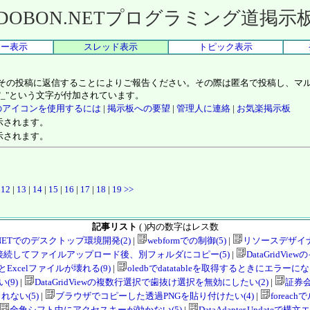
DOBON.NETプログラミング道掲示
リー表示
スレッド表示
トピック表示
、その投稿に返信することによりご報告ください。その際は匿名で投稿し、マ
"_"という文字が付加されています。
のアイコンを使用するには
|
掲示板への要望
|
管理人に連絡
|
お気楽掲示板
示されます。
示されます。
|
12
|
13
|
14
|
15
|
16
|
17
|
18
|
19
>>
記事リスト
( )内の数字はレス数
VB.NETでのデスクトップ環境開発(2)
|
webformでの制御(5)
|
リソースデザイナ
p接続してファイルアップロード後、別フォルダにコピー(5)
|
DataGridV
るとExcelファイルが壊れる(9)
|
oledbでdatatableを取得するときにエラーになる
(9)
|
DataGridViewの複数行選択で歯抜け選択を無効にしたい(2)
|
証券会
ない(5)
|
ブラウザでコピーした透過PNGを貼り付けたい(4)
|
foreac
全角シフト中にアクセスキーが効かない(5)
|
DataAdapter.Updateで構文