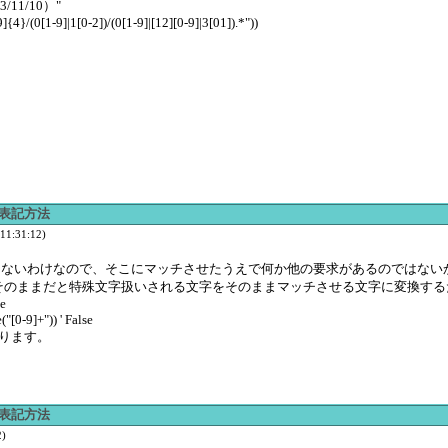
3/11/10）"
4}/(0[1-9]|1[0-2])/(0[1-9]|[12][0-9]|3[01]).*"))
ン表記方法
1:31:12)
かいらないわけなので、そこにマッチさせたうえで何か他の要求があるのではない
e()は、そのままだと特殊文字扱いされる文字をそのままマッチさせる文字に変換
ue
[0-9]+")) ' False
ります。
ン表記方法
)