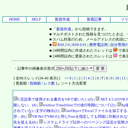
HOME
HELP
新規作成
新着記事
ツ
■ 「
新規作成
」から投稿できます。
■ マルチポストされた投稿を見つけたときは
■ スパム対策のため、メールアドレスの先頭に
■
RSS 2.0
|
RSS 0.91
|
携帯電話用
|
自分専用
■ 24時間以内に作成されたスレッドは
で表
■ 24時間以内に更新されたスレッドは
で表
・記事中の画像表示形式
[ 全98スレッド(36-40 表示) ]
<<
0
|
1
|
2
|
3
|
4
|
5
|
6
|
7
|
8
|
9
|
10
|
11
[ 更新順 /
投稿順
/
レス数
]←ソート方法変更
C言語系で使用される書式をVBで使いたい(3)
|
.NET 4.5.2の
能しない。(4)
|
textboxでmultilineでの改行削除について(2)
|
ft
されていない文字の検出(2)
|
GetObjectでExcelファイルを加工す
存」(8)
|
VB.NetでVB6.0と同じFontを指定しても同様に印刷されない
化を捉える(0)
|
システムドライブ以外へのページング設定が反映され
画像を読み込みたい(2)
|
DataGridViewでAlt+Enterで改行したい(2)
|