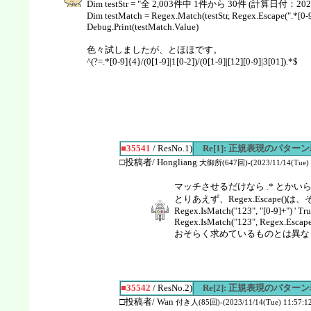
Dim testStr = "全 2,003件中 1件から 30件 (計算日付：202
Dim testMatch = Regex.Match(testStr, Regex.Escape(".*[0-9]{
Debug.Print(testMatch.Value)
色々試しましたが、とほほです。
^(?=.*[0-9]{4}/(0[1-9]|1[0-2])/(0[1-9]|[12][0-9]|3[01]).*$
■35541
/ ResNo.1)
Re[1]: 正規表現のパター
□投稿者/ Hongliang
大御所(647回)-(2023/11/14(Tue) 1
マッチさせるだけなら .* と
とりあえず、Regex.Escap
Regex.IsMatch("123", "[0-9]+") ' Tr
Regex.IsMatch("123", Regex.Escape("
おそらく求めているものとは異な
■35542
/ ResNo.2)
Re[2]: 正規表現のパター
□投稿者/ Wan
付き人(85回)-(2023/11/14(Tue) 11:57:12