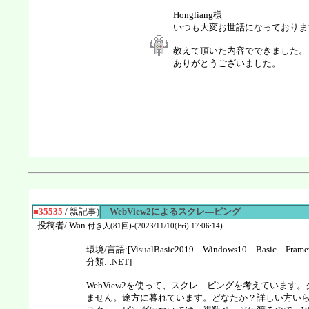
Hongliang様
いつも大変お世話になっておりま
教えて頂いた内容でできました。
ありがとうございました。
■35535
/ 親記事)
WebView2によるスクレ―ピング
□投稿者/ Wan
付き人(81回)-(2023/11/10(Fri) 17:06:14)
環境/言語:[VisualBasic2019 Windows10 Basic Frame
分類:[.NET]
WebView2を使って、スクレ―ピングを考えています。クラス
ません。途方に暮れています。どなたか？詳しい方い