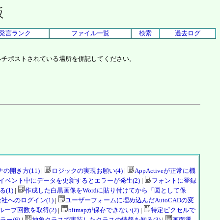
板
発言ランク
ファイル一覧
検索
過去ログ
ルチポストされている場所を併記してください。
の開き方(11)
|
ロジックの実現お願い(4)
|
AppActiveが正常に機
iewのイベント中にデータを更新するとエラーが発生(2)
|
フォントに登録
(1)
|
作成した白黒画像をWordに貼り付けてから「図として保
社へのログイン(1)
|
ユーザーフォームに埋め込んだAutoCADの変
hでループ回数を取得(2)
|
bitmapが保存できない(2)
|
特定ピクセルで
エラー(6)
|
抽象クラスで実装したクラスの情報を知る(3)
|
画面遷