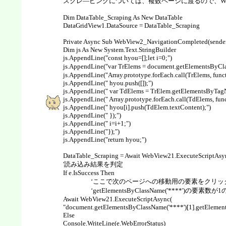
スクレ―ピングについては、複数ページに渡るので、WebView
Dim DataTable_Scraping As New DataTable
DataGridView1.DataSource = DataTable_Scraping
Private Async Sub WebView2_NavigationCompleted(sende
Dim js As New System.Text.StringBuilder
js.AppendLine("const hyou=[];let i=0;")
js.AppendLine("var TrElems = document.getElementsB
js.AppendLine("Array.prototype.forEach.call(TrElems, func
js.AppendLine(" hyou.push([]);")
js.AppendLine(" var TdElems = TrElem.getElementsByTagNa
js.AppendLine(" Array.prototype.forEach.call(TdElems, fun
js.AppendLine(" hyou[i].push(TdElem.textContent);")
js.AppendLine(" });")
js.AppendLine(" i=i+1;")
js.AppendLine("});")
js.AppendLine("return hyou;")
DataTable_Scraping = Await WebView21.ExecuteScriptAsync
'読み込み結果を判定
If e.IsSuccess Then
‘ここで次のページへの移動用の要素をクリック
‘getElementsByClassName('****')の要素
Await WebView21.ExecuteScriptAsync(
"document.getElementsByClassName('****')[1].getElements
Else
Console.WriteLine(e.WebErrorStatus)