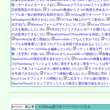
移（モーダルとモードレス)(2)
|
Processクラスからbatファイル実行
示的型指定の方法(3)
|
２つのradの数値から１つの角度を求めるコー
ーブル名一覧の効率的な取得方法(3)
|
C#のlong型でオーバーフロー
tableadapterが表示されない(1)
|
C# Chart X軸上のグラフ表示(3)
|
る方法(7)
|
Windowsフォームデザイナについて(3)
|
vb.netでEx
入力を無効にしたい(6)
|
VB2022でクリスタルレポートが開けない(2
のみ監視ができない(2)
|
DataGridViewのVirtualModeを有効した
SpinWait()を使う理由(2)
|
antecedentってなんですか？(2)
|
ワ
ーブルを順番通りに直すプログラムを外部で読み込めるようにしたいで
開いているページのTableを編集したい(5)
|
ソケット通信入門 ひら
数（文字列）の扱い(4)
|
VB.net からAccessDBへの接続(2)
|
画像の
DataGridViewの現在位置を合わせたい(7)
|
PictureBoxの画像を連続
スのValidatingイベントよりも先に発生するボタン発生イベントは何で
ォームで各フォームのボタン動作を検知したい(3)
|
ラジオボタンの
を作成できるか(2)
|
アセンブリ情報が載らない(1)
|
先頭に空白（
Excel Com オブジェクトの増殖(13)
|
二次元マップから値の取得(1)
DataGridViewのドロップダウンリストの表示と選択後の値を分けたい(
■35543
/ 親記事)
C#のlong型でオーバーフローになる