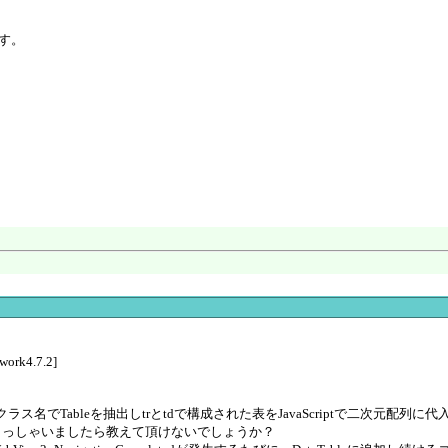
す。
work4.7.2]
名でTableを抽出しtrとtdで構成された表をJavaScriptで二次元配列に代入
らっしゃいましたら教えて頂けないでしょうか？