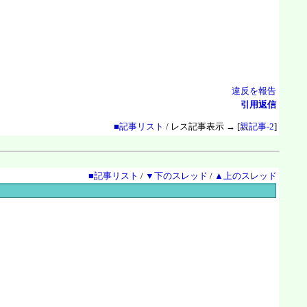
違反を報告
引用返信
■記事リスト
/ レス記事表示 → [
親記事-2
]
■記事リスト
/
▼下のスレッド
/
▲上のスレッド