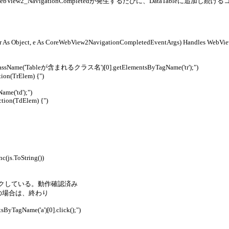
2_NavigationCompletedが発生するたびに、DataTableに追加し
r As Object, e As CoreWebView2NavigationCompletedEventArgs) Handles WebVi
yClassName('Tableが含まれるクラス名')[0].getElementsByTagName('tr');")
tion(TrElem) {")
me('td');")
ction(TdElem) {")
(js.ToString())
している。動作確認済み
数が1の場合は、終わり
ByTagName('a')[0].click();")