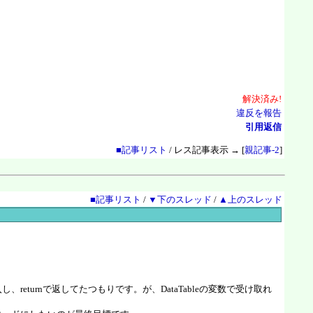
解決
済
み!
違反を報告
引用返信
■記事リスト
/ レス記事表示 → [
親記事-2
]
■記事リスト
/
▼下のスレッド
/
▲上のスレッド
し、returnで返してたつもりです。が、DataTableの変数で受け取れ