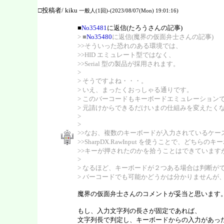
□投稿者/ kiku
一般人(1回)-(2023/08/07(Mon) 19:01:16)
■
No35481
に返信(たろうさんの記事)
> ■
No35480
に返信(魔界の仮面弁士さんの記事)
>>そういった恐れのある環境では、
>>HID エミュレート型ではなく、
>>Serial 型の製品が採用されます。
>
> そうですよね・・・。
> いえ、まったくおっしゃる通りです。
> このバーコードもキーボードエミュレーション
> 元請けからできるだけいまの仕組みを変えたく
>
>
>>なお、複数のキーボードが入力されているケー
>>SharpDX.RawInput を使うことで、どちらの
>>キーが押されたのかを拾うことはできています
>
> なるほど、キーボードが２つある場合は判断が
> バーコードでも可能かどうかは分かりませんが
魔界の仮面弁士さんのコメントが妥当と思います
もし、入力文字列の長さが固定であれば、
文字列長で判定し、キーボードからの入力があっ