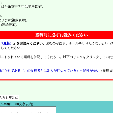
す。
は半角英字/*** は半角数字)。
)。
ンクになります(複数表示)。
ます(連続表示)。
投稿前に必ずお読みください
/2更新）
」をお読みください。
読むのが面倒、ルールを守りたくないという
にしてください。
ポストされている場所を併記してください。以下のリンクをクリックしていた
嫌がらせである（元の投稿者とは別人が行なっている）可能性が高い
（投稿日
/半角10000文字以内)