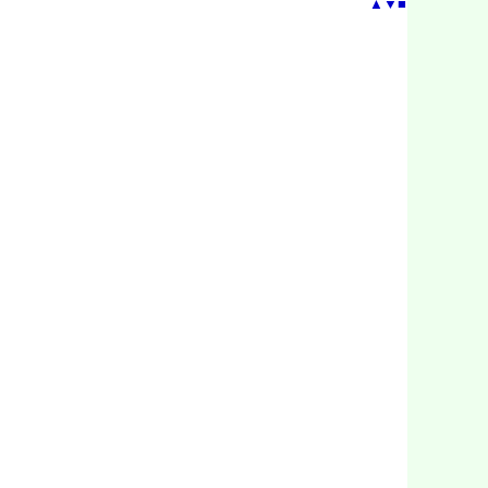
▲
▼
■