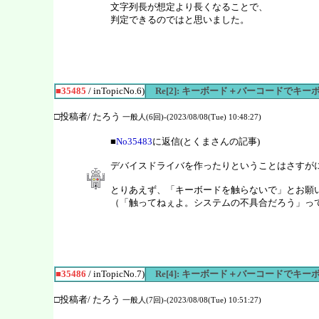
文字列長が想定より長くなることで、
判定できるのではと思いました。
■35485
/ inTopicNo.6)
Re[2]: キーボード＋バーコードでキ
□投稿者/ たろう
一般人(6回)-(2023/08/08(Tue) 10:48:27)
■
No35483
に返信(とくまさんの記事)
デバイスドライバを作ったりということはさすが
とりあえず、「キーボードを触らないで」とお願
（「触ってねぇよ。システムの不具合だろう」っ
■35486
/ inTopicNo.7)
Re[4]: キーボード＋バーコードでキ
□投稿者/ たろう
一般人(7回)-(2023/08/08(Tue) 10:51:27)