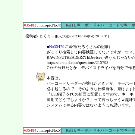
■35483
/ inTopicNo.4)
Re[1]: キーボード＋バーコードでキ
□投稿者/ とくま
一般人(3回)-(2023/08/04(Fri) 20:37:31)
■
No35479
に返信(たろうさんの記事)
ざっくり検索して内容検証してないですが、ウィ
RAWINPUTHEADERの hDeviceが違うんじゃ
https://teratail.com/questions/215793
C++の分野だとか、デバイスドライバを自分で作
本音は、
バーコードリーダーが壊れたときとか、キーボー
必ず起こるので、そのような仕様自体、避けます
『USB端子をPCの前面に配置しますので、キー
運用でどうでしょうか？』って言っちゃうｗ趣味
システムでやる内容ではないようにも思います。
■35484
/ inTopicNo.5)
Re[3]: キーボード＋バーコードでキ