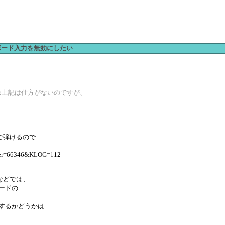
ーボード入力を無効にしたい
め上記は仕方がないのですが、
で弾けるので
。
mber=66346&KLOG=112
などでは、
ボードの
、
するかどうかは