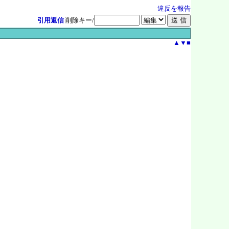
違反を報告
引用返信
削除キー/
▲
▼
■