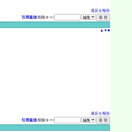
違反を報告
引用返信
削除キー/
▲
▼
■
違反を報告
引用返信
削除キー/