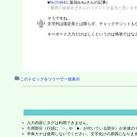
■
No35484
に返信(kikuさんの記事)
> 魔界の仮面弁士さんのコメントが妥当と思いま
そうですね…
文字列は固定長とは限らず、チェックデジットも
キーボード入力だけはじくというのは簡単ではな
このトピックをツリーで一括表示
入力内容にタグは利用できません。
引用部分（行頭に「>」や「■」が付いている部分）が全体の 
半角カナは使用しないでください。文字化けの原因になりま