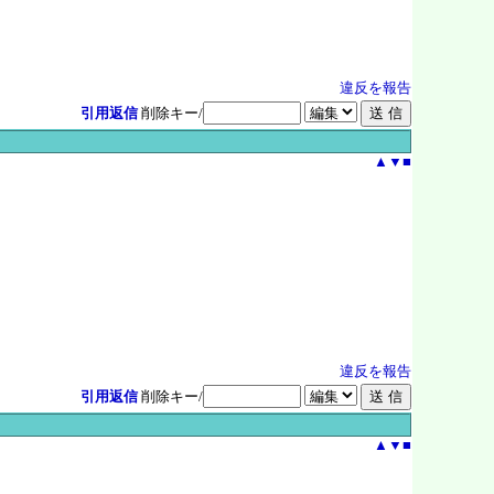
違反を報告
引用返信
削除キー/
▲
▼
■
違反を報告
引用返信
削除キー/
▲
▼
■