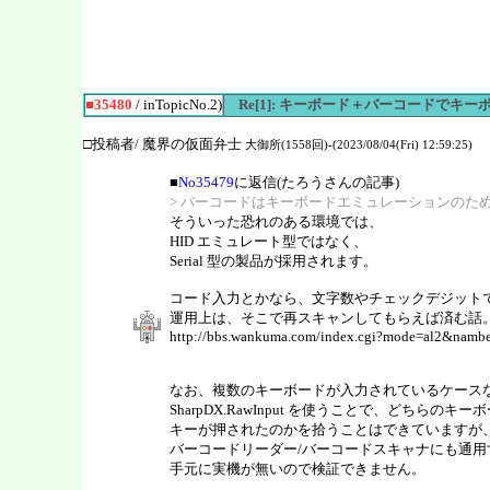
■35480
/ inTopicNo.2)
Re[1]: キーボード＋バーコードでキ
□投稿者/ 魔界の仮面弁士
大御所(1558回)-(2023/08/04(Fri) 12:59:25)
■
No35479
に返信(たろうさんの記事)
> バーコードはキーボードエミュレーションのた
そういった恐れのある環境では、
HID エミュレート型ではなく、
Serial 型の製品が採用されます。
コード入力とかなら、文字数やチェックデジット
運用上は、そこで再スキャンしてもらえば済む話
http://bbs.wankuma.com/index.cgi?mode=al2&na
なお、複数のキーボードが入力されているケース
SharpDX.RawInput を使うことで、どちらのキー
キーが押されたのかを拾うことはできていますが
バーコードリーダー/バーコードスキャナにも通用
手元に実機が無いので検証できません。