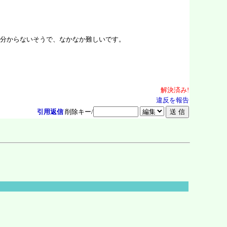
分からないそうで、なかなか難しいです。
解決
済
み!
違反を報告
引用返信
削除キー/