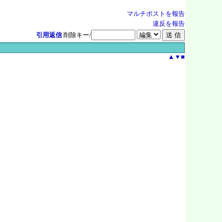
マルチポストを報告
違反を報告
引用返信
削除キー/
▲
▼
■