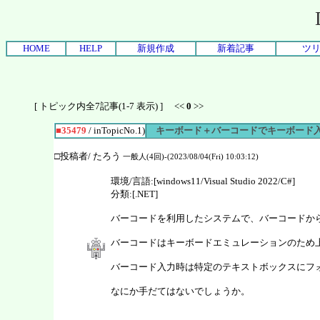
HOME
HELP
新規作成
新着記事
ツ
[ トピック内全7記事(1-7 表示) ] <<
0
>>
■35479
/ inTopicNo.1)
キーボード＋バーコードでキーボード
□投稿者/ たろう
一般人(4回)-(2023/08/04(Fri) 10:03:12)
環境/言語:[windows11/Visual Studio 2022/C#]
分類:[.NET]
バーコードを利用したシステムで、バーコードか
バーコードはキーボードエミュレーションのため
バーコード入力時は特定のテキストボックスにフ
なにか手だてはないでしょうか。