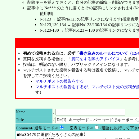
削除キーを覚えておくと、自分の記事の編集・削除ができま
記事中に No*** のように書くとその記事にリンクされます(No 
使用例)
No123 → 記事No123の記事リンクになります(指定表示
No123,130,134 → 記事No123/130/134 の記事リ
No123-130 → 記事No123～130 の記事リンクになり
初めて投稿される方は、必ず「
書き込みのルールについて（12/4
質問を投稿する場合は、「
質問をする際のアドバイス
」を参考
投稿は、明記のない限り、パブリックドメインになります。
マルチポストされた投稿を報告する時は匿名で投稿し、マルチ
を押してご投稿ください。
マルチポストの報告をする
マルチポストの報告をするが、マルチポスト先の投稿が
す）
Name
/
Title
/
Comment/ 通常モード->
図表モード->
(適当に改行して下さい