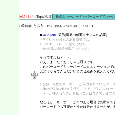
■35481
/ inTopicNo.3)
Re[2]: キーボード＋バーコードでキ
□投稿者/ たろう
一般人(5回)-(2023/08/04(Fri) 13:48:31)
■
No35480
に返信(魔界の仮面弁士さんの記事)
> そういった恐れのある環境では、
> HID エミュレート型ではなく、
> Serial 型の製品が採用されます。
そうですよね・・・。
いえ、まったくおっしゃる通りです。
このバーコードもキーボードエミュレーションで
元請けからできるだけいまの仕組みを変えたくな
> なお、複数のキーボードが入力されているケー
> SharpDX.RawInput を使うことで、どちらのキ
> キーが押されたのかを拾うことはできています
なるほど、キーボードが２つある場合は判断がで
バーコードでも可能かどうかは分かりませんが、