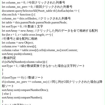
let column_no = 0; //今回クリックされた列番号
let column_no_prev = 0; //前回クリックされた列番号
document.querySelectorAll('#sort_table th').forEach(elm => {
elm.onclick = function () {
column_no = this.cellIndex; //クリックされた列番号
let table = this.parentNode.parentNode.parentNode;
let sortType = 0; //0:数値 1:文字
let sortArray = new Array; //クリックした列のデータを全て格納する配列
for (let r = 1; r < table.rows.length; r++) {
//行番号と値を配列に格納
let column = new Object;
column.row = table.rows[r];
column.value = table.rows[r].cells[column_no].textContent;
sortArray.push(column);
//数値判定
if (isNaN(Number(column.value))) {
sortType = 1; //値が数値変換できなかった場合は文字列ソート
}
}
if (sortType == 0) { //数値ソート
if (column_no_prev == column_no) { //同じ列が2回クリックされた場合は降
順ソート
sortArray.sort(compareNumberDesc);
} else {
sortArray.sort(compareNumber);
}