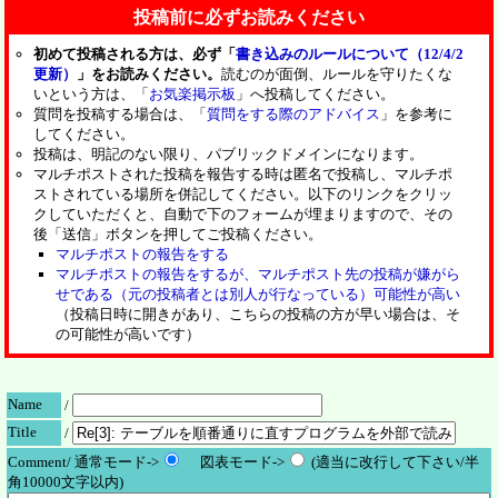
投稿前に必ずお読みください
初めて投稿される方は、必ず「
書き込みのルールについて（12/4/2
更新）
」をお読みください。
読むのが面倒、ルールを守りたくな
いという方は、「
お気楽掲示板
」へ投稿してください。
質問を投稿する場合は、「
質問をする際のアドバイス
」を参考に
してください。
投稿は、明記のない限り、パブリックドメインになります。
マルチポストされた投稿を報告する時は匿名で投稿し、マルチポ
ストされている場所を併記してください。以下のリンクをクリッ
クしていただくと、自動で下のフォームが埋まりますので、その
後「送信」ボタンを押してご投稿ください。
マルチポストの報告をする
マルチポストの報告をするが、マルチポスト先の投稿が嫌がら
せである（元の投稿者とは別人が行なっている）可能性が高い
（投稿日時に開きがあり、こちらの投稿の方が早い場合は、そ
の可能性が高いです）
Name
/
Title
/
Comment/ 通常モード->
図表モード->
(適当に改行して下さい/半
角10000文字以内)