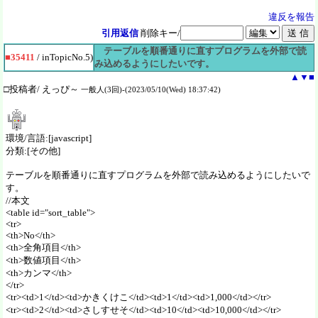
違反を報告
引用返信
削除キー/
テーブルを順番通りに直すプログラムを外部で読
■35411
/ inTopicNo.5)
み込めるようにしたいです。
▲
▼
■
□投稿者/ えっぴ～
一般人(3回)-(2023/05/10(Wed) 18:37:42)
環境/言語:[javascript]
分類:[その他]
テーブルを順番通りに直すプログラムを外部で読み込めるようにしたいで
す。
//本文
<table id="sort_table">
<tr>
<th>No</th>
<th>全角項目</th>
<th>数値項目</th>
<th>カンマ</th>
</tr>
<tr><td>1</td><td>かきくけこ</td><td>1</td><td>1,000</td></tr>
<tr><td>2</td><td>さしすせそ</td><td>10</td><td>10,000</td></tr>