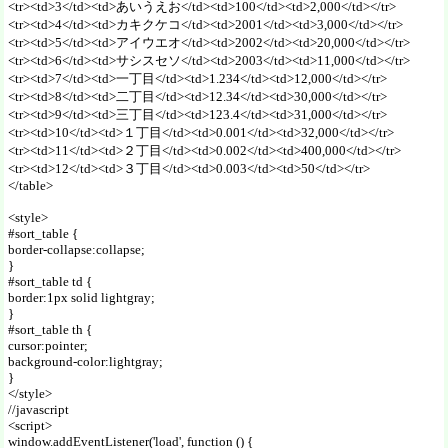
<tr><td>3</td><td>あいうえお</td><td>100</td><td>2,000</td></tr>
<tr><td>4</td><td>カキクケコ</td><td>2001</td><td>3,000</td></tr>
<tr><td>5</td><td>アイウエオ</td><td>2002</td><td>20,000</td></tr>
<tr><td>6</td><td>サシスセソ</td><td>2003</td><td>11,000</td></tr>
<tr><td>7</td><td>一丁目</td><td>1.234</td><td>12,000</td></tr>
<tr><td>8</td><td>二丁目</td><td>12.34</td><td>30,000</td></tr>
<tr><td>9</td><td>三丁目</td><td>123.4</td><td>31,000</td></tr>
<tr><td>10</td><td>１丁目</td><td>0.001</td><td>32,000</td></tr>
<tr><td>11</td><td>２丁目</td><td>0.002</td><td>400,000</td></tr>
<tr><td>12</td><td>３丁目</td><td>0.003</td><td>50</td></tr>
</table>
<style>
#sort_table {
border-collapse:collapse;
}
#sort_table td {
border:1px solid lightgray;
}
#sort_table th {
cursor:pointer;
background-color:lightgray;
}
</style>
//javascript
<script>
window.addEventListener('load', function () {