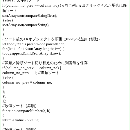
} else { //文字列ソート
if (column_no_prev == column_no) { //同じ列が2回クリックされた場合は降
順ソート
sortArray.sort(compareStringDesc);
} else {
sortArray.sort(compareString);
}
}
//ソート後のTRオブジェクトを順番にtbodyへ追加（移動）
let tbody = this.parentNode.parentNode;
for (let i = 0; i < sortArray.length; i++) {
tbody.appendChild(sortArray[i].row);
}
//昇順／降順ソート切り替えのために列番号を保存
if (column_no_prev == column_no) {
column_no_prev = -1; //降順ソート
} else {
column_no_prev = column_no;
}
};
});
});
//数値ソート（昇順）
function compareNumber(a, b)
{
return a.value - b.value;
}
//数値ソート（降順）