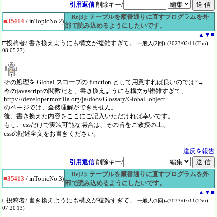
引用返信
削除キー/
Re[3]: テーブルを順番通りに直すプログラムを外
■35414
/ inTopicNo.2)
部で読み込めるようにしたいです。
▲
▼
■
□投稿者/ 書き換えようにも構文が複雑すぎて。
一般人(2回)-(2023/05/11(Thu)
08:05:27)
その処理を Global スコープの function として用意すれば良いのでは?→
今のjavascriptの関数だと、書き換えようにも構文が複雑すぎて、
https://developer.mozilla.org/ja/docs/Glossary/Global_object
のページでは、全然理解ができません。
後、書き換えた内容をここにご記入いただければ幸いです。
もし、cssだけで実装可能な場合は、その旨をご教授の上、
cssの記述全文をお書きください。
違反を報告
引用返信
削除キー/
Re[2]: テーブルを順番通りに直すプログラムを外
■35413
/ inTopicNo.3)
部で読み込めるようにしたいです。
▲
▼
■
□投稿者/ 書き換えようにも構文が複雑すぎて。
一般人(1回)-(2023/05/11(Thu)
07:20:13)