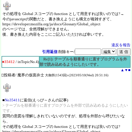
その処理を Global スコープの function として用意すれば良いのでは?→
今のjavascriptの関数だと、書き換えようにも構文が複雑すぎて、
https://developer.mozilla.org/ja/docs/Glossary/Global_object
のページでは、全然理解ができません。
後、書き換えた内容をここにご記入いただければ幸いです。
違反を報告
引用返信
削除キー/
Re[1]: テーブルを順番通りに直すプログラムを外
■35412
/ inTopicNo.4)
部で読み込めるようにしたいです。
▲
▼
■
□投稿者/ 魔界の仮面弁士
大御所(1543回)-(2023/05/10(Wed) 20:51:16)
■
No35411
に返信(えっぴ～さんの記事)
> テーブルを順番通りに直すプログラムを外部で読み込めるようにしたい
です。
質問の意図を理解しきれていないのですが、処理を外部から呼びたいな
ら、
その処理を Global スコープの function として用意すれば良いのでは?
https://developer.mozilla.org/ja/docs/Glossary/Global_object