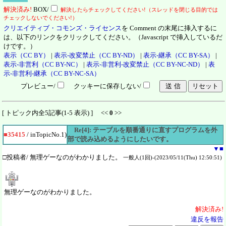
解決
済
み!
BOX/
解決したらチェックしてください!（スレッドを閉じる目的では
チェックしないでください!）
クリエイティブ・コモンズ・ライセンス
を Comment の末尾に挿入するに
は、以下のリンクをクリックしてください。（Javascript で挿入しているだ
けです。）
表示（CC BY）
|
表示-改変禁止（CC BY-ND）
|
表示-継承（CC BY-SA）
|
表示-非営利（CC BY-NC）
|
表示-非営利-改変禁止（CC BY-NC-ND）
|
表
示-非営利-継承（CC BY-NC-SA）
プレビュー/
クッキーに保存しない/
[ トピック内全5記事(1-5 表示) ] <<
0
>>
Re[4]: テーブルを順番通りに直すプログラムを外
■35415
/ inTopicNo.1)
部で読み込めるようにしたいです。
▼
■
□投稿者/ 無理ゲーなのがわかりました。
一般人(1回)-(2023/05/11(Thu) 12:50:51)
無理ゲーなのがわかりました。
解決
済
み!
違反を報告