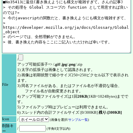
/
アップ可能拡張子=> /
.gif
/
.jpg
/
.png
/.zip
1) 太字の拡張子は画像として認識されます。
2) 画像は初期状態で縮小サイズ250×250ピクセル以下で表示され
ます。
File
3) 同名ファイルがある、またはファイル名が不適切な場合、
ファイル名が自動変更されます。
4) アップ可能ファイルサイズは1回
20KB
(1KB=1024Bytes)までで
す。
5) ファイルアップ時はプレビューは利用できません。
6) スレッド内の合計ファイルサイズ:[0/300KB]
残り:[300KB]
Icon
/
(画像を選択/
サンプル一覧
)
削除キ
/
(半角8文字以内)
ー