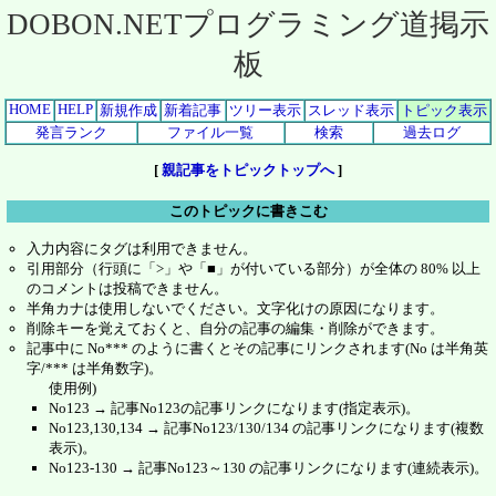
DOBON.NETプログラミング道掲示
板
HOME
HELP
新規作成
新着記事
ツリー表示
スレッド表示
トピック表示
発言ランク
ファイル一覧
検索
過去ログ
[
親記事をトピックトップへ
]
このトピックに書きこむ
入力内容にタグは利用できません。
引用部分（行頭に「>」や「■」が付いている部分）が全体の 80% 以上
のコメントは投稿できません。
半角カナは使用しないでください。文字化けの原因になります。
削除キーを覚えておくと、自分の記事の編集・削除ができます。
記事中に No*** のように書くとその記事にリンクされます(No は半角英
字/*** は半角数字)。
使用例)
No123 → 記事No123の記事リンクになります(指定表示)。
No123,130,134 → 記事No123/130/134 の記事リンクになります(複数
表示)。
No123-130 → 記事No123～130 の記事リンクになります(連続表示)。