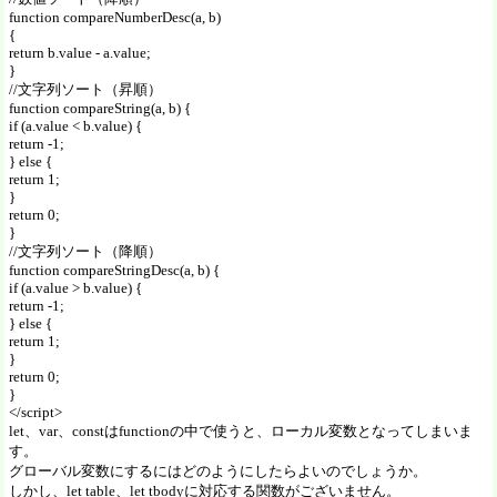
function compareNumberDesc(a, b)
{
return b.value - a.value;
}
//文字列ソート（昇順）
function compareString(a, b) {
if (a.value < b.value) {
return -1;
} else {
return 1;
}
return 0;
}
//文字列ソート（降順）
function compareStringDesc(a, b) {
if (a.value > b.value) {
return -1;
} else {
return 1;
}
return 0;
}
</script>
let、var、constはfunctionの中で使うと、ローカル変数となってしまいま
す。
グローバル変数にするにはどのようにしたらよいのでしょうか。
しかし、let table、let tbodyに対応する関数がございません。