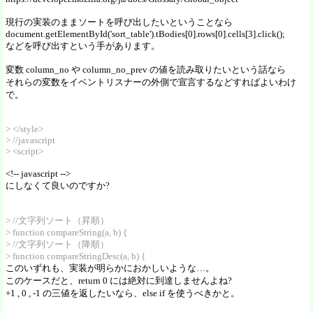
現行の実装のままソートを呼び出したいということなら
document.getElementById('sort_table').tBodies[0].rows[0].cells[3].click();
などを呼び出すという手があります。
変数 column_no や column_no_prev の値を読み取りたいという話なら
それらの変数をイベントリスナーの外側で宣言するなどすればよいわけ
で。
> </style>
> //javascript
> <script>
<!-- javascript -->
にしなくて良いのですか?
> //文字列ソート（昇順）
> function compareString(a, b) {
> //文字列ソート（降順）
> function compareStringDesc(a, b) {
このいずれも、実装が明らかにおかしいような…。
このケースだと、return 0 には絶対に到達しませんよね?
+1 , 0 , -1 の三値を返したいなら、else if を使うべきかと。