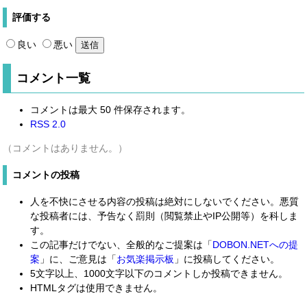
評価する
良い
悪い
コメント一覧
コメントは最大 50 件保存されます。
RSS 2.0
（コメントはありません。）
コメントの投稿
人を不快にさせる内容の投稿は絶対にしないでください。悪質
な投稿者には、予告なく罰則（閲覧禁止やIP公開等）を科しま
す。
この記事だけでない、全般的なご提案は「
DOBON.NETへの提
案
」に、ご意見は「
お気楽掲示板
」に投稿してください。
5文字以上、1000文字以下のコメントしか投稿できません。
HTMLタグは使用できません。