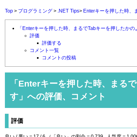
Top
>
プログラミング
>
.NET Tips
>
Enterキーを押した時
「Enterキーを押した時、まるでTabキーを押した
評価
評価する
コメント一覧
コメントの投稿
「
Enterキーを押した時、ま
す
」への評価、コメント
評価
良い / 悪い = 17 / 6 （「良い」の割合 = 0.739 ,
人気度 = 1.00