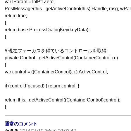
var lParam = IntPtr.Zero;
PostMessage(this._getActiveControl(this).Handle, msg, wPa
return true;
}
return base.ProcessDialogKey(keyData);
}
// 現在フォーカスを得ているコントロールを取得
private Control _getActiveControl(ContainerControl cc)
{
var control = ((ContainerControl)cc).ActiveControl;
if (control.Focused) { return control; }
return this._getActiveControl((ContainerControl)control);
}
通常のコメント
たきる
2014/11/10 (Mon) 10:02:42