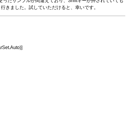
ったサンプルが間違えており、Shiftキーが押されていても
でうまく行きました。試していただけると、幸いです。
rSet.Auto)]