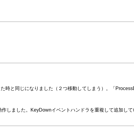
時と同じになりました（２つ移動してしまう）。「ProcessDial
しました。KeyDownイベントハンドラを重複して追加していたり