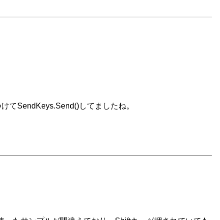
ndKeys.Send()してましたね。