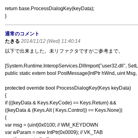
return base.ProcessDialogKey(keyData);
}
通常のコメント
たきる
2014/11/12 (Wed) 11:40:14
以下で出来ました。未リファクタですがご参考まで。
[System.Runtime.InteropServices.DllImport("user32.dll", Set
public static extern bool PostMessage(IntPtr hWnd, uint Msg, 
protected override bool ProcessDialogKey(Keys keyData)
{
if (((keyData & Keys.KeyCode) == Keys.Return) &&
((keyData & (Keys.Alt | Keys.Control)) == Keys.None))
{
var msg = (uint)0x0100; // WM_KEYDOWN
var wParam = new IntPtr(0x0009); // VK_TAB