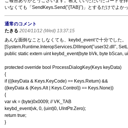
ご報告ありがとうございます。教えていただいたコードを拝見し
いなくても「SendKeys.Send("{TAB}")」と
通常のコメント
たきる
2014/11/12 (Wed) 13:37:15
あんな面倒なことしなくても、keybd_eventで十分でした。
[System.Runtime.InteropServices.DllImport("user32.dll", Set
public static extern uint keybd_event(byte bVk, byte bScan, u
protected override bool ProcessDialogKey(Keys keyData)
{
if (((keyData & Keys.KeyCode) == Keys.Return) &&
((keyData & (Keys.Alt | Keys.Control)) == Keys.None))
{
var vk = (byte)0x0009; // VK_TAB
keybd_event(vk, 0, (uint)0, UIntPtr.Zero);
return true;
}