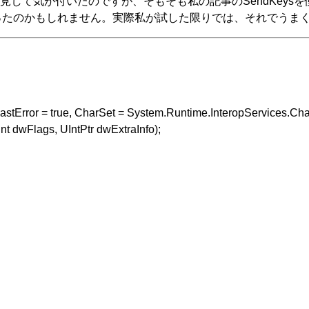
て気が付いたのですが、そもそも私の記事のSendKeysを使
するだけでよかったのかもしれません。実際私が試した限りでは、それ
LastError = true, CharSet = System.Runtime.InteropServices.Cha
int dwFlags, UIntPtr dwExtraInfo);