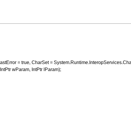
LastError = true, CharSet = System.Runtime.InteropServices.Cha
IntPtr wParam, IntPtr lParam);