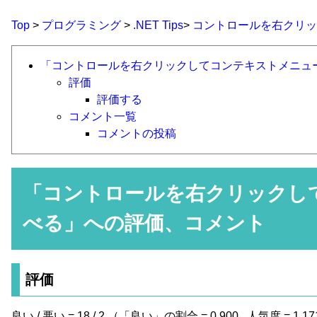
Top
>
プログラミング
>
.NET Tips
>
コントロールを右クリッ
「コントロールを右クリックしてコンテキストメニュ
評価
評価する
コメント一覧
コメントの投稿
「
コントロールを右クリックし
べる
」への評価、コメント
評価
良い / 悪い = 18 / 2 （「良い」の割合 = 0.900 ,
人気度 = 1.17