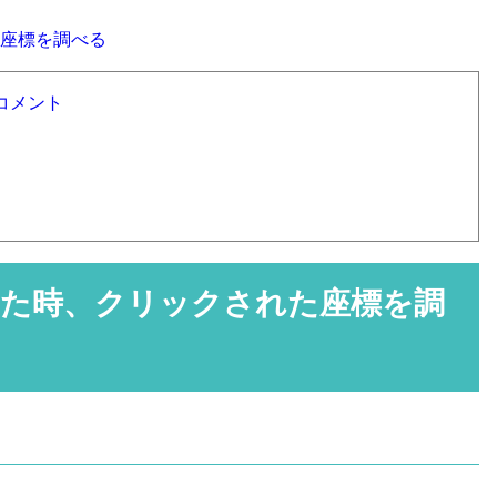
座標を調べる
コメント
た時、クリックされた座標を調