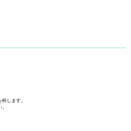
を科します。
い。