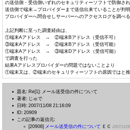
の送信側・受信側いずれのセキュリティーソフトで防御さ
送信側で端末→プロバイダーまで送信出来ていることが判
プロバイダーへ問合せしサーバーへのアクセスログを調べ
上記判断に至った調査経由は、
①端末Aアドレス → ②端末Bアドレス（受信不可）
③端末Aアドレス → ②端末Bアドレス（受信可能）
①端末Aアドレス → ③端末Dアドレス（受信可能）
で調査を行った
結果Aアドレスプロバイダーの問題ではないことより
①端末又は、②端末のセキュリティーソフトの原因ではと
題名: Re[1]: メール送受信の件について
著者: じゅで
日時: 2007/11/08 21:16:09
ID: 20909
この記事の返信元:
[20908]
メール送受信の件について
ＥＣ
2007/11/0