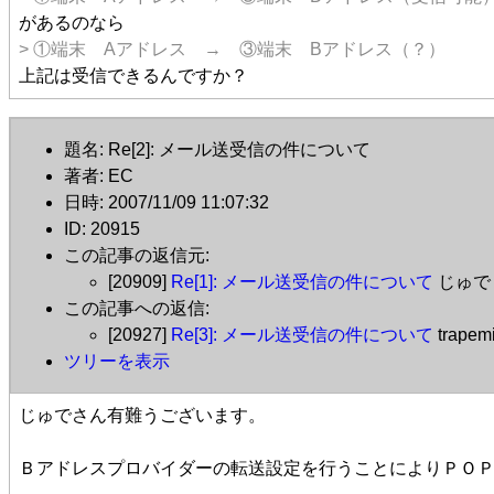
があるのなら
> ①端末 Aアドレス → ③端末 Bアドレス（？）
上記は受信できるんですか？
題名: Re[2]: メール送受信の件について
著者: EC
日時: 2007/11/09 11:07:32
ID: 20915
この記事の返信元:
[20909]
Re[1]: メール送受信の件について
じゅ
この記事への返信:
[20927]
Re[3]: メール送受信の件について
trapem
ツリーを表示
じゅでさん有難うございます。
Ｂアドレスプロバイダーの転送設定を行うことによりＰＯ