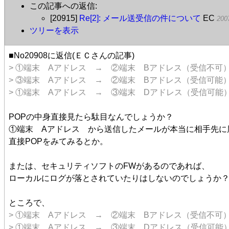
この記事への返信:
[20915]
Re[2]: メール送受信の件について
EC
200
ツリーを表示
■No20908に返信(ＥＣさんの記事)
> ①端末 Aアドレス → ②端末 Bアドレス（受信不可
> ③端末 Aアドレス → ②端末 Bアドレス（受信可能
> ①端末 Aアドレス → ③端末 Dアドレス（受信可能
POPの中身直接見たら駄目なんでしょうか？
①端末 Aアドレス から送信したメールが本当に相手先に
直接POPをみてみるとか。
または、セキュリティソフトのFWがあるのであれば、
ローカルにログが落とされていたりはしないのでしょうか
ところで、
> ①端末 Aアドレス → ②端末 Bアドレス（受信不可
> ①端末 Aアドレス → ③端末 Dアドレス（受信可能