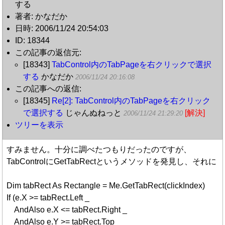
する
著者: かなだか
日時: 2006/11/24 20:54:03
ID: 18344
この記事の返信元:
[18343]
TabControl内のTabPageを右クリックで選択
する
かなだか
2006/11/24 20:16:08
この記事への返信:
[18345]
Re[2]: TabControl内のTabPageを右クリック
で選択する
じゃんぬねっと
[解決]
2006/11/24 21:29:20
ツリーを表示
すみません。十分に調べたつもりだったのですが、
TabControlにGetTabRectというメソッドを発見し、それに
Dim tabRect As Rectangle = Me.GetTabRect(clickIndex)
If (e.X >= tabRect.Left _
AndAlso e.X <= tabRect.Right _
AndAlso e.Y >= tabRect.Top _