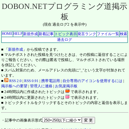
DOBON.NETプログラミング道掲示
板
(現在 過去ログ2 を表示中)
HOME
HELP
新規作成
新着記事
トピック表示
発言ランク
ファイル一覧
検索
過去ログ
■ 「
新規作成
」から投稿できます。
■ マルチポストされた投稿を見つけたときは、その投稿に返信することによ
りご報告ください。その際は匿名で投稿し、マルチポストされている場所
を併記してください。
■ スパム対策のため、メールアドレスの先頭に"_"という文字が付加されて
います。
■
RSS 2.0
|
RSS 0.91
|
携帯電話用
|
自分専用のアイコンを使用するには
|
掲示板への要望
|
管理人に連絡
|
お気楽掲示板
■ 24時間以内に作成されたトピックは
で表示されます。
■ 24時間以内に更新されたトピックは
で表示されます。
■ トピックタイトルをクリックするとそのトピックの内容と返信を表示しま
す。
・記事中の画像表示形式