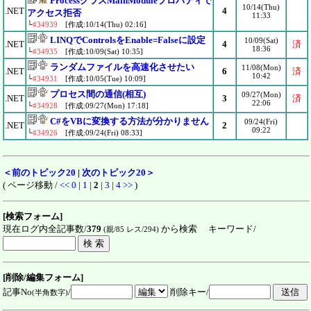
ProcessクラスMainModuleプロパティで
10/14(Thu)
.NET
4
アクセス拒否
11:33
└
#34939
[作成:10/14(Thu) 02:16]
LINQでControlsをEnable=Falseに設定
10/09(Sat)
.NET
4
済
18:36
└
#34935
[作成:10/09(Sat) 10:35]
ランダムファイルを高速化させたい
11/08(Mon)
.NET
6
済
10:42
└
#34931
[作成:10/05(Tue) 10:09]
プロセス間の通信(相互)
09/27(Mon)
.NET
3
済
22:06
└
#34928
[作成:09/27(Mon) 17:18]
C#をVBに変換する方法が分かりません
09/24(Fri)
.NET
2
09:22
└
#34926
[作成:09/24(Fri) 08:33]
＜前のトピック20
|
次のトピック20＞
( ページ移動 /
<<
0
|
1
|
2
|
3
|
4
>>
)
[検索フォーム]
現在ログ内全記事数/
379
から検索 キーワード/
(親/85 レス/294)
[削除/編集フォーム]
記事No
/
削除キー/
(半角数字)