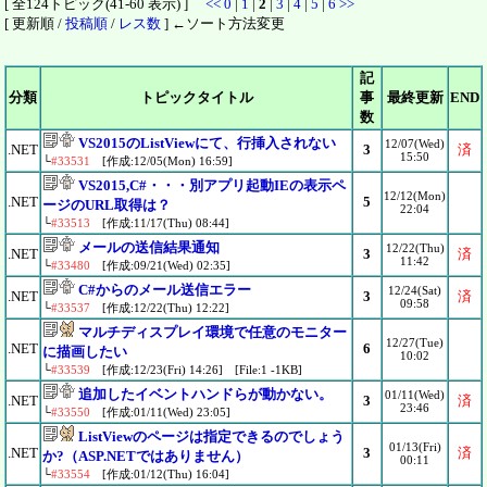
[ 全124トピック(41-60 表示) ]
<<
0
|
1
|
2
|
3
|
4
|
5
|
6
>>
[ 更新順 /
投稿順
/
レス数
] ←ソート方法変更
記
分類
トピックタイトル
事
最終更新
END
数
VS2015のListViewにて、行挿入されない
12/07(Wed)
.NET
3
済
15:50
└
#33531
[作成:12/05(Mon) 16:59]
VS2015,C#・・・別アプリ起動IEの表示ペ
12/12(Mon)
.NET
5
ージのURL取得は？
22:04
└
#33513
[作成:11/17(Thu) 08:44]
メールの送信結果通知
12/22(Thu)
.NET
3
済
11:42
└
#33480
[作成:09/21(Wed) 02:35]
C#からのメール送信エラー
12/24(Sat)
.NET
3
済
09:58
└
#33537
[作成:12/22(Thu) 12:22]
マルチディスプレイ環境で任意のモニター
12/27(Tue)
.NET
6
に描画したい
10:02
└
#33539
[作成:12/23(Fri) 14:26] [File:1 -1KB]
追加したイベントハンドらが動かない。
01/11(Wed)
.NET
3
済
23:46
└
#33550
[作成:01/11(Wed) 23:05]
ListViewのページは指定できるのでしょう
01/13(Fri)
.NET
3
済
か?（ASP.NETではありません）
00:11
└
#33554
[作成:01/12(Thu) 16:04]