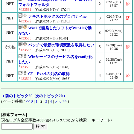
02/17(Fri)
.NET
2
済
フォルトフォルダ
17:57
└
#33581
[作成:02/16(Thu) 17:24]
テキストボックスのプロパティno
02/17(Fri)
.NET
3
済
21:22
└
#33579
[作成:02/16(Thu) 11:06]
Win7で開発したソフトがWin10で動
02/20(Mon)
.NET
3
かない
09:22
└
#33588
[作成:02/17(Fri) 18:46]
バッチで最新の環境変数を取得したい
02/28(Tue)
その他
5
済
10:36
└
#33583
[作成:02/16(Thu) 20:18]
Winサービスのサービス名をconfig化
02/28(Tue)
.NET
2
したい
11:21
└
#33595
[作成:02/28(Tue) 10:48]
C# Excelの列名の取得
03/03(Fri)
.NET
4
済
09:45
└
#33592
[作成:02/27(Mon) 19:53]
＜前のトピック20
|
次のトピック20＞
( ページ移動 /
<<
0
|
1
|
2
|
3
|
4
|
5
|
6
>>
)
[検索フォーム]
現在ログ内全記事数/
460
から検索 キーワード/
(親/124 レス/336)