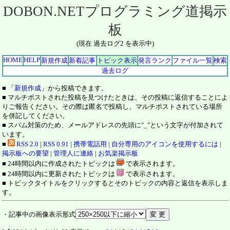
DOBON.NETプログラミング道掲示
板
(現在 過去ログ2 を表示中)
HOME
HELP
新規作成
新着記事
トピック表示
発言ランク
ファイル一覧
検索
過去ログ
■ 「
新規作成
」から投稿できます。
■ マルチポストされた投稿を見つけたときは、その投稿に返信することによ
りご報告ください。その際は匿名で投稿し、マルチポストされている場所
を併記してください。
■ スパム対策のため、メールアドレスの先頭に"_"という文字が付加されて
います。
■
RSS 2.0
|
RSS 0.91
|
携帯電話用
|
自分専用のアイコンを使用するには
|
掲示板への要望
|
管理人に連絡
|
お気楽掲示板
■ 24時間以内に作成されたトピックは
で表示されます。
■ 24時間以内に更新されたトピックは
で表示されます。
■ トピックタイトルをクリックするとそのトピックの内容と返信を表示しま
す。
・記事中の画像表示形式