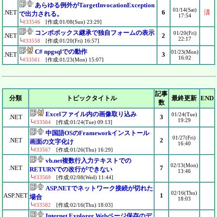
あらゆる例外がTargetInvocationException
01/14(Sat)
.NET
6
済
で出力される。
17:54
└
#33546
[作成:01/08(Sun) 23:29]
コンボボックス継承で独自フォームの表示
01/20(Fri)
.NET
2
22:17
└
#33558
[作成:01/20(Fri) 16:57]
C# npgsqlでの動作
01/23(Mon)
.NET
3
16:02
└
#33561
[作成:01/23(Mon) 15:07]
記事
分類
トピックタイトル
最終更新
END
数
Excelファイル内の画像取り込み
01/24(Tue)
.NET
3
19:29
└
#33564
[作成:01/24(Tue) 09:13]
中国語OSのFrameworkインストール
01/27(Fri)
.NET
2
画面の文字化け
16:40
└
#33567
[作成:01/26(Thu) 16:29]
vb.net複数行入力テキストでの
02/13(Mon)
.NET
7
RETURNでの改行ができない
13:46
└
#33569
[作成:02/08(Wed) 11:44]
ASP.NETでネットワーク接続が切れた
02/16(Thu)
ASP.NET
1
場合
18:03
└
#33582
[作成:02/16(Thu) 18:03]
Internet Explorer Webページ保存のデ