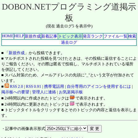
DOBON.NETプログラミング道掲示
板
(現在 過去ログ5 を表示中)
HOME
HELP
新規作成
新着記事
トピック表示
発言ランク
ファイル一覧
検索
過去ログ
■ 「
新規作成
」から投稿できます。
■ マルチポストされた投稿を見つけたときは、その投稿に返信することによ
りご報告ください。その際は匿名で投稿し、マルチポストされている場所
を併記してください。
■ スパム対策のため、メールアドレスの先頭に"_"という文字が付加されて
います。
■
RSS 2.0
|
RSS 0.91
|
携帯電話用
|
自分専用のアイコンを使用するには
|
掲示板への要望
|
管理人に連絡
|
お気楽掲示板
■ 24時間以内に作成されたトピックは
で表示されます。
■ 24時間以内に更新されたトピックは
で表示されます。
■ トピックタイトルをクリックするとそのトピックの内容と返信を表示しま
す。
・記事中の画像表示形式