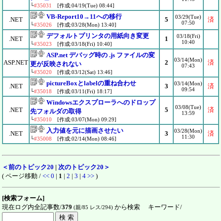
└
#35031
[作成:04/19(Tue) 08:44]
VB-Report10→11への移行
03/29(Tue)
.NET
5
済
07:50
└
#35026
[作成:03/28(Mon) 13:40]
デフォルトプリンタの用紙向き変更
03/18(Fri)
.NET
1
10:40
└
#35023
[作成:03/18(Fri) 10:40]
ASP.net デバッグ時の .js ファイルの変
03/14(Mon)
ASP.NET
2
済
更が反映されない
07:43
└
#35020
[作成:03/12(Sat) 13:46]
pictureBoxとlabelの重ね合わせ
03/14(Mon)
.NET
3
済
09:54
└
#35018
[作成:03/11(Fri) 18:17]
Windowsエクスプローラへのドロップ
03/08(Tue)
.NET
5
済
先フォルダの取得
13:59
└
#35010
[作成:03/07(Mon) 09:29]
入力値を元に描画させたい
03/28(Mon)
.NET
3
済
11:30
└
#35008
[作成:02/14(Mon) 08:46]
＜前のトピック20
|
次のトピック20＞
( ページ移動 /
<<
0
|
1
|
2
|
3
|
4
>>
)
[検索フォーム]
現在ログ内全記事数/
379
から検索 キーワード/
(親/85 レス/294)