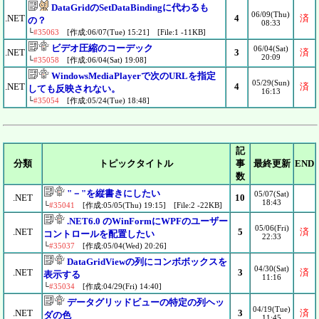
DataGridのSetDataBindingに代わるも
06/09(Thu)
.NET
4
済
の？
08:33
└
#35063
[作成:06/07(Tue) 15:21] [File:1 -11KB]
ビデオ圧縮のコーデック
06/04(Sat)
.NET
3
済
20:09
└
#35058
[作成:06/04(Sat) 19:08]
WindowsMediaPlayerで次のURLを指定
05/29(Sun)
.NET
4
済
しても反映されない。
16:13
└
#35054
[作成:05/24(Tue) 18:48]
記
分類
トピックタイトル
事
最終更新
END
数
"－"を縦書きにしたい
05/07(Sat)
.NET
10
18:43
└
#35041
[作成:05/05(Thu) 19:15] [File:2 -22KB]
.NET6.0 のWinFormにWPFのユーザー
05/06(Fri)
.NET
5
済
コントロールを配置したい
22:33
└
#35037
[作成:05/04(Wed) 20:26]
DataGridViewの列にコンボボックスを
04/30(Sat)
.NET
3
済
表示する
11:16
└
#35034
[作成:04/29(Fri) 14:40]
データグリッドビューの特定の列ヘッ
04/19(Tue)
.NET
3
済
ダの色
11:45