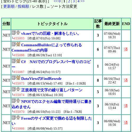
[ 全85トピック(21-40 表示) ]
<<
0
|
1
|
2
|
3
|
4
>>
[
更新順
/
投稿順
/ レス数 ] ←ソート方法変更
記事
分類
トピックタイトル
最終更新
END
数
vb.netで7zの圧縮・解凍をしたい。
07/06(Wed)
.NET
3
16:31
└
#35093
[作成:07/01(Fri) 10:08]
CommandBuilderによって作られる
07/07(Thu)
.NET
6
済
CommandTextの内容
09:46
└
#35088
[作成:06/28(Tue) 12:10]
C# NASでのプログレスバー有りのコピ
06/24(Fri)
.NET
1
ー
11:57
└
#35087
[作成:06/24(Fri) 11:57]
DataViewのFindRowsde
06/16(Thu)
.NET
8
済
22:42
└
#35075
[作成:06/15(Wed) 17:49] [File:1 -11KB]
正規表現で文字の繰り返しパターン
06/18(Sat)
.NET
5
16:01
└
#35074
[作成:06/13(Mon) 10:30]
NPOIでのエクセル編集で期待通りに書き
06/10(Fri)
.NET
3
済
込めません
13:44
└
#35070
[作成:06/10(Fri) 11:22] [File:1 -7KB]
Formのサイズ変更で掴める辺を制限した
06/08(Wed)
.NET
3
済
い
16:56
└
#35066
[作成:06/08(Wed) 15:37]