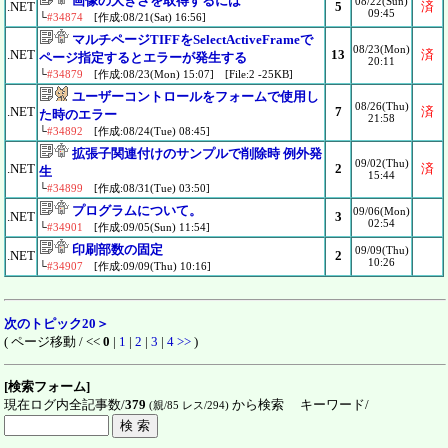
画像の大きさを取得するには
08/22(Sun)
.NET
5
済
09:45
└
#34874
[作成:08/21(Sat) 16:56]
マルチページTIFFをSelectActiveFrameで
08/23(Mon)
.NET
13
済
ページ指定するとエラーが発生する
20:11
└
#34879
[作成:08/23(Mon) 15:07] [File:2 -25KB]
ユーザーコントロールをフォームで使用し
08/26(Thu)
.NET
7
済
た時のエラー
21:58
└
#34892
[作成:08/24(Tue) 08:45]
拡張子関連付けのサンプルで削除時 例外発
09/02(Thu)
.NET
2
済
生
15:44
└
#34899
[作成:08/31(Tue) 03:50]
プログラムについて。
09/06(Mon)
.NET
3
02:54
└
#34901
[作成:09/05(Sun) 11:54]
印刷部数の固定
09/09(Thu)
.NET
2
10:26
└
#34907
[作成:09/09(Thu) 10:16]
次のトピック20＞
( ページ移動 / <<
0
|
1
|
2
|
3
|
4
>>
)
[検索フォーム]
現在ログ内全記事数/
379
から検索 キーワード/
(親/85 レス/294)