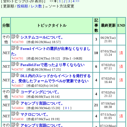
[ 全85トピック(1-20 表示) ] <<
0
|
1
|
2
|
3
|
4
>>
[ 更新順 /
投稿順
/
レス数
] ←ソート方法変更
記
分類
トピックタイトル
事
最終更新
END
数
その
システムコールについて。
06/29(Tue)
3
21:01
他
└
#34799
[作成:06/28(Mon) 18:57]
Form1イベントの選択が出来なくなりまし
07/01(Thu)
.NET
10
済
た。
15:24
└
#34781
[作成:06/24(Thu) 19:12] [File:1 -14KB]
Parallel.Forで思ったより早くならない
07/02(Fri)
.NET
6
済
07:11
└
#34797
[作成:06/28(Mon) 17:25]
DLL内のスレッドからイベントを発行する
07/02(Fri)
.NET
4
済
と、受信したフォームでラベルが更新できない
16:44
└
#34817
[作成:07/02(Fri) 14:54]
その
コーディングについて。
07/02(Fri)
4
21:22
他
└
#34760
[作成:06/08(Tue) 16:14]
アセンブリ言語について。
07/10(Sat)
.NET
21
08:38
└
#34804
[作成:06/30(Wed) 15:20] [
0
1
]
マクロについて。
07/11(Sun)
.NET
4
済
01:05
└
#34830
[作成:07/06(Tue) 19:19]
その
アセンブリ言語について。
07/12(Mon)