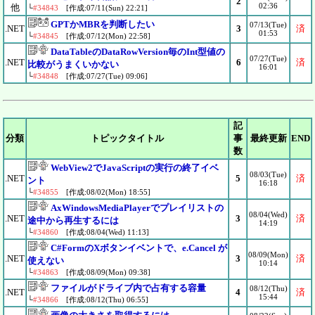
2
02:36
他
└
#34843
[作成:07/11(Sun) 22:21]
GPTかMBRを判断したい
07/13(Tue)
.NET
3
済
01:53
└
#34845
[作成:07/12(Mon) 22:58]
DataTableのDataRowVersion毎のInt型値の
07/27(Tue)
.NET
6
済
比較がうまくいかない
16:01
└
#34848
[作成:07/27(Tue) 09:06]
記
分類
トピックタイトル
事
最終更新
END
数
WebView2でJavaScriptの実行の終了イベ
08/03(Tue)
.NET
5
済
ント
16:18
└
#34855
[作成:08/02(Mon) 18:55]
AxWindowsMediaPlayerでプレイリストの
08/04(Wed)
.NET
3
済
途中から再生するには
14:19
└
#34860
[作成:08/04(Wed) 11:13]
C#FormのXボタンイベントで、e.Cancel が
08/09(Mon)
.NET
3
済
使えない
10:14
└
#34863
[作成:08/09(Mon) 09:38]
ファイルがドライブ内で占有する容量
08/12(Thu)
.NET
4
済
15:44
└
#34866
[作成:08/12(Thu) 06:55]