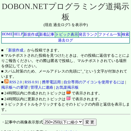
DOBON.NETプログラミング道掲示
板
(現在 過去ログ5 を表示中)
HOME
HELP
新規作成
新着記事
トピック表示
発言ランク
ファイル一覧
検索
過去ログ
■ 「
新規作成
」から投稿できます。
■ マルチポストされた投稿を見つけたときは、その投稿に返信することによ
りご報告ください。その際は匿名で投稿し、マルチポストされている場所
を併記してください。
■ スパム対策のため、メールアドレスの先頭に"_"という文字が付加されて
います。
■
RSS 2.0
|
RSS 0.91
|
携帯電話用
|
自分専用のアイコンを使用するには
|
掲示板への要望
|
管理人に連絡
|
お気楽掲示板
■ 24時間以内に作成されたトピックは
で表示されます。
■ 24時間以内に更新されたトピックは
で表示されます。
■ トピックタイトルをクリックするとそのトピックの内容と返信を表示しま
す。
・記事中の画像表示形式