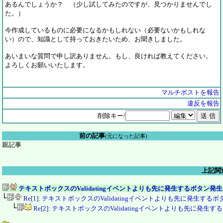
あるんでしょうか？ （少し試してみたのですが、見つかりませんでし
た。）
今作成しているものに必要になるかもしれない（必要ないかもしれな
い）ので、知識として持っておきたいため、お聞きしました。
あいまいな質問で申し訳ありません。もし、良ければ教えてください。
よろしくお願いいたします。
マルチポストを報告
違反を報告
削除キー/
前の記事
(元になった記事)
親記事
上記関
テキストボックスのValidatingイベントよりも先に発生するボタン
└
Re[1]: テキストボックスのValidatingイベントよりも先に発生
└
Re[2]: テキストボックスのValidatingイベントよりも先に