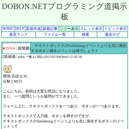
DOBON.NETプログラミング道掲示
板
HOME
HELP
新規作成
新着記事
ツリー表示
スレッド表示
トピック表示
発言ランク
ファイル一覧
検索
過去ログ
テキストボックスのValidatingイベントよりも先に発生
■35314
/ 親階層)
するボタン発生イベントは何でしょう？
□投稿者/ saku
一般人(3回)-(2023/01/04(Wed) 13:18:24)
環境/言語:[C#]
分類:[.NET]
こんにちわ。前回は大変お世話になりました。
また、一つ質問というか疑問がでてきました。
フォーム上に、テキストボックスを一つあり、ボタンが一つあります。
テキストボックスで入力後、ボタンを押すのですが、
テキストボックスのValidatingイベントよりも先に発生するボタンのイベ
ントって