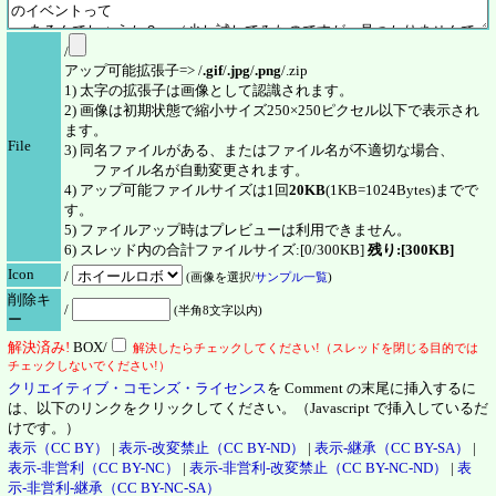
/
アップ可能拡張子=> /
.gif
/
.jpg
/
.png
/.zip
1) 太字の拡張子は画像として認識されます。
2) 画像は初期状態で縮小サイズ250×250ピクセル以下で表示され
ます。
File
3) 同名ファイルがある、またはファイル名が不適切な場合、
ファイル名が自動変更されます。
4) アップ可能ファイルサイズは1回
20KB
(1KB=1024Bytes)までで
す。
5) ファイルアップ時はプレビューは利用できません。
6) スレッド内の合計ファイルサイズ:[0/300KB]
残り:[300KB]
Icon
/
(画像を選択/
サンプル一覧
)
削除キ
/
(半角8文字以内)
ー
解決
済
み!
BOX/
解決したらチェックしてください!（スレッドを閉じる目的では
チェックしないでください!）
クリエイティブ・コモンズ・ライセンス
を Comment の末尾に挿入するに
は、以下のリンクをクリックしてください。（Javascript で挿入しているだ
けです。）
表示（CC BY）
|
表示-改変禁止（CC BY-ND）
|
表示-継承（CC BY-SA）
|
表示-非営利（CC BY-NC）
|
表示-非営利-改変禁止（CC BY-NC-ND）
|
表
示-非営利-継承（CC BY-NC-SA）