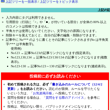
上記ツリーを一括表示
/
上記ツリーをトピック表示
上記の
入力内容にタグは利用できません。
引用部分（行頭に「>」や「■」が付いている部分）が全体の 80% 以上
のコメントは投稿できません。
半角カナは使用しないでください。文字化けの原因になります。
削除キーを覚えておくと、自分の記事の編集・削除ができます。
記事中に No*** のように書くとその記事にリンクされます(No は半角英
字/*** は半角数字)。
使用例)
No123 → 記事No123の記事リンクになります(指定表示)。
No123,130,134 → 記事No123/130/134 の記事リンクになります(複数
表示)。
No123-130 → 記事No123～130 の記事リンクになります(連続表示)。
投稿前に必ずお読みください
初めて投稿される方は、必ず「
書き込みのルールについて（12/4/2
更新）
」をお読みください。
読むのが面倒、ルールを守りたくな
いという方は、「
お気楽掲示板
」へ投稿してください。
質問を投稿する場合は、「
質問をする際のアドバイス
」を参考に
してください。
投稿は、明記のない限り、パブリックドメインになります。