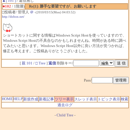
▲[ 101 ]
/ 返信無し
■102
/ 1階層)
Re[1]: 勝手な要望ですが、お願いします
□投稿者/ 管理人
＠
-(2010/03/15(Mon) 04:03:52)
http://dobon.net/
ショートカットに関する情報はWindows Script Hostを使っていますので、
Windows Script Hostの不具合なのかもしれませんね。時間がある時に調べ
てみたいと思います。Windows Script Host以外に良い方法が見つかれば、
修正も考えます。ご投稿ありがとうございました。
[
親 101
/
□ Tree
]
返信
削除キー/
Pass/
HOME
HELP
新規作成
新着記事
ツリー表示
スレッド表示
トピック表示
検索
過去ログ
-
Child Tree
-