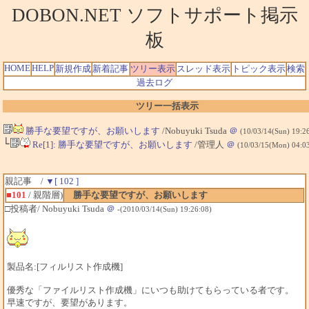
DOBON.NET ソフトサポート掲示
板
HOME
HELP
新規作成
新着記事
ツリー表示
スレッド表示
トピック表示
検索
過去ログ
ツリー一括表示
勝手な要望ですが、お願いします
/Nobuyuki Tsuda
＠
(10/03/14(Sun) 19:2
└
Re[1]: 勝手な要望ですが、お願いします
/管理人
＠
(10/03/15(Mon) 04:0
親記事 /
▼[ 102 ]
■101
/ 親階層)
勝手な要望ですが、お願いします
□投稿者/ Nobuyuki Tsuda
＠
-(2010/03/14(Sun) 19:26:08)
製品名:[フィルリスト作成機]
優秀な「ファイルリスト作成機」にいつも助けてもらっている者です。
早速ですが、要望があります。