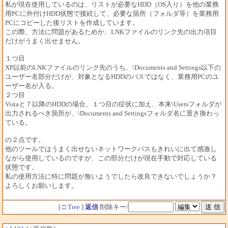
私が現在使用しているのは、リストが必要なHDD（OS入り）を他の業務
用PCに外付けHDD状態で接続して、必要な箇所（フォルダ等）を業務用
PCにコピーした後リストを作成しています。
この際、方法に問題があるためか、LNKファイルのリンク先の出力項目
だけがうまく出せません。
１つ目
XP以前のLNKファイルのリンク先のうち、\Documents and Settings以下の
ユーザー名部分だけが、対象となるHDDのパスではなく、業務用PCのユ
ーザー名が入る。
２つ目
Vistaと７以降のHDDの場合、１つ目の症状に加え、本来\Usersフォルダが
出力されるべき箇所が、\Documents and Settingsフォルダ名に置き換わっ
ている。
の２点です。
他のツールではうまく出せないネットワークパスもきれいに出て感激し
ながら使用しているのですが、この部分だけが現在手動で対応している
状態です。
私の使用方法に特に問題が無いようでしたら改良できないでしょうか？
よろしくお願いします。
[
□ Tree
]
返信
削除キー/