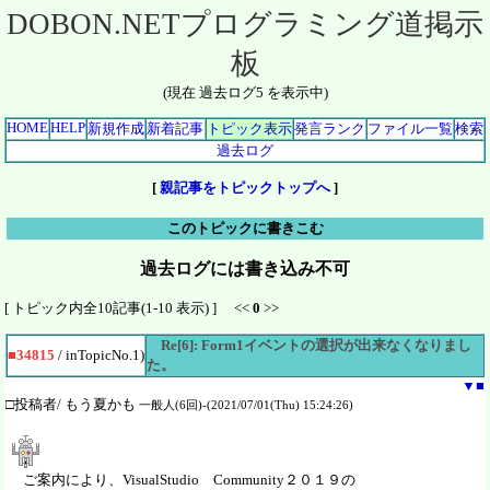
DOBON.NETプログラミング道掲示
板
(現在 過去ログ5 を表示中)
HOME
HELP
新規作成
新着記事
トピック表示
発言ランク
ファイル一覧
検索
過去ログ
[
親記事をトピックトップへ
]
このトピックに書きこむ
過去ログには書き込み不可
[ トピック内全10記事(1-10 表示) ] <<
0
>>
Re[6]: Form1イベントの選択が出来なくなりまし
■34815
/ inTopicNo.1)
た。
▼
■
□投稿者/ もう夏かも
一般人(6回)-(2021/07/01(Thu) 15:24:26)
ご案内により、VisualStudio Community２０１９の