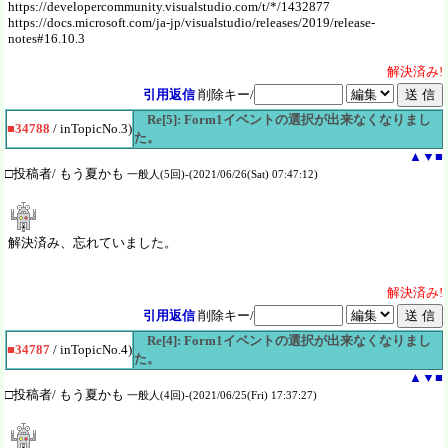
https://developercommunity.visualstudio.com/t/*/1432877
https://docs.microsoft.com/ja-jp/visualstudio/releases/2019/release-
notes#16.10.3
解決
済
み!
引用返信
削除キー/
Re[5]: Form1イベントの選択が出来なくなりまし
■34788
/ inTopicNo.3)
た。
▲
▼
■
□投稿者/ もう夏かも
一般人(5回)-(2021/06/26(Sat) 07:47:12)
解決済み、忘れていました。
解決
済
み!
引用返信
削除キー/
Re[4]: Form1イベントの選択が出来なくなりまし
■34787
/ inTopicNo.4)
た。
▲
▼
■
□投稿者/ もう夏かも
一般人(4回)-(2021/06/25(Fri) 17:37:27)