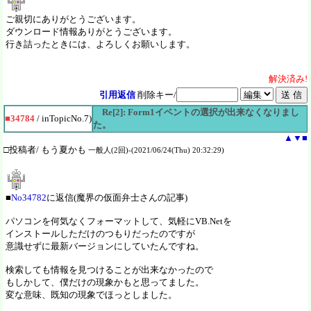
ご親切にありがとうございます。
ダウンロード情報ありがとうございます。
行き詰ったときには、よろしくお願いします。
解決
済
み!
引用返信
削除キー/
Re[2]: Form1イベントの選択が出来なくなりまし
■34784
/ inTopicNo.7)
た。
▲
▼
■
□投稿者/ もう夏かも
一般人(2回)-(2021/06/24(Thu) 20:32:29)
■
No34782
に返信(魔界の仮面弁士さんの記事)
パソコンを何気なくフォーマットして、気軽にVB.Netを
インストールしただけのつもりだったのですが
意識せずに最新バージョンにしていたんですね。
検索しても情報を見つけることが出来なかったので
もしかして、僕だけの現象かもと思ってました。
変な意味、既知の現象でほっとしました。