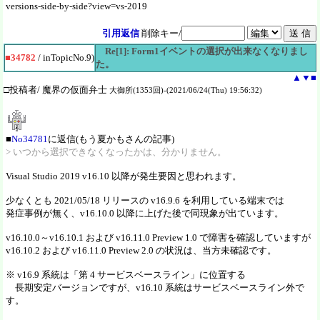
versions-side-by-side?view=vs-2019
引用返信
削除キー/
Re[1]: Form1イベントの選択が出来なくなりまし
■34782
/ inTopicNo.9)
た。
▲
▼
■
□投稿者/ 魔界の仮面弁士
大御所(1353回)-(2021/06/24(Thu) 19:56:32)
■
No34781
に返信(もう夏かもさんの記事)
> いつから選択できなくなったかは、分かりません。
Visual Studio 2019 v16.10 以降が発生要因と思われます。
少なくとも 2021/05/18 リリースの v16.9.6 を利用している端末では
発症事例が無く、v16.10.0 以降に上げた後で同現象が出ています。
v16.10.0～v16.10.1 および v16.11.0 Preview 1.0 で障害を確認していますが
v16.10.2 および v16.11.0 Preview 2.0 の状況は、当方未確認です。
※ v16.9 系統は「第 4 サービスベースライン」に位置する
長期安定バージョンですが、v16.10 系統はサービスベースライン外で
す。