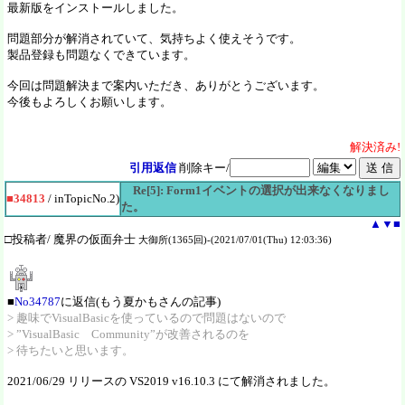
最新版をインストールしました。
問題部分が解消されていて、気持ちよく使えそうです。
製品登録も問題なくできています。
今回は問題解決まで案内いただき、ありがとうございます。
今後もよろしくお願いします。
解決
済
み!
引用返信
削除キー/
Re[5]: Form1イベントの選択が出来なくなりまし
■34813
/ inTopicNo.2)
た。
▲
▼
■
□投稿者/ 魔界の仮面弁士
大御所(1365回)-(2021/07/01(Thu) 12:03:36)
■
No34787
に返信(もう夏かもさんの記事)
> 趣味でVisualBasicを使っているので問題はないので
> ”VisualBasic Community”が改善されるのを
> 待ちたいと思います。
2021/06/29 リリースの VS2019 v16.10.3 にて解消されました。