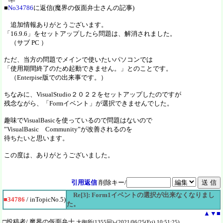
■
No34786
に返信(魔界の仮面弁士さんの記事)
追加情報ありがとうございます。
「16.9.6」をセットアップしたら問題は、解消されました。
（サブ PC ）
ただ、当方の問題でメインで使いたいパソコンでは
「使用期間終了のため起動できません。」とのことです。
（Enterpise版での出来事です。）
ちなみに、VisualStudio２０２２をセットアップしたのですが
残念ながら、「Formイベント」が選択できませんでした。
趣味でVisualBasicを使っているので問題はないので
”VisualBasic Community”が改善されるのを
待ちたいと思います。
この度は、ありがとうございました。
引用返信
削除キー/
Re[3]: Form1イベントの選択が出来なくなりまし
■34786
/ inTopicNo.5)
た。
▲
▼
■
□投稿者/ 魔界の仮面弁士
大御所(1355回)-(2021/06/25(Fri) 10:51:25)