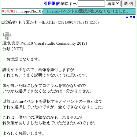
引用返信
削除キー/
■34781
/ inTopicNo.10)
Form1イベントの選択が出来なくなりました。
▲
▼
■
□投稿者/ もう夏かも
一般人(1回)-(2021/06/24(Thu) 19:12:58)
環境/言語:[Win10 VisualStudio Community 2019]
分類:[.NET]
お世話になります。
説明が下手なので、画像を添付しますが
それでも、うまく説明できないように思います。
気が向いた時にしかプログラムを書かないので
いつから選択できなくなったかは、分かりません。
以前はFormイベントを選択するとイベントの一覧が出て
それを選択していたのですが、全くできなくなりました。
これは、僕だけの現象なのかもしれませんが
解決策がありましたら教えていただきたいのですが。
よろしくお願いします。