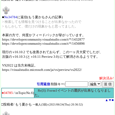
■
No34784
に返信(もう夏かもさんの記事)
> 検索しても情報を見つけることが出来なかったので
> もしかして、僕だけの現象かもと思ってました。
本家の方で、何度かフィードバックが挙がっています。
https://developercommunity.visualstudio.com/t/*/1432877
https://developercommunity.visualstudio.com/t/*/1456896
現行の v16.10.2 でも改善されておらず、この一ヶ月大変でしたが、
次版の v16.10.3 (と v16.11 Preview 3.0) にて解消されるようです。
VS2022 は当方未検証。
https://visualstudio.microsoft.com/ja/vs/preview/vs2022/
解決
済
み!
引用返信
削除キー/
Re[3]: Form1イベントの選択が出来なくなりまし
■34785
/ inTopicNo.6)
た。
▲
▼
■
□投稿者/ もう夏かも
一般人(3回)-(2021/06/24(Thu) 20:36:52)