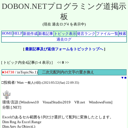
DOBON.NETプログラミング道掲示
板
(現在 過去ログ4 を表示中)
HOME
HELP
新規作成
新着記事
トピック表示
発言ランク
ファイル一覧
検索
過去ログ
[
最新記事及び返信フォームをトピックトップへ
]
[ トピック内全4記事(1-4 表示) ] <<
0
>>
■34730
/ inTopicNo.1)
二次元配列内の文字の置き換え
▼
■
□投稿者/ Wan
一般人(4回)-(2021/05/22(Sat) 22:09:35)
環境/言語:[Windows10 VisualStudio2019 VB.net WindowsForm]
分類:[.NET]
Excelのあるセル範囲を1列だけ選択して配列に変換したとします。
Dim Rng As Excel.Range
Dim Arry As Object(,)