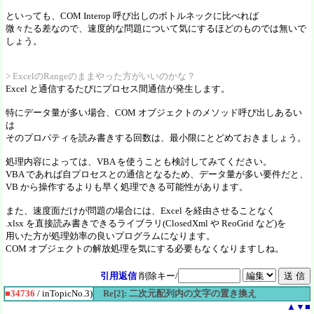
といっても、COM Interop 呼び出しのボトルネックに比べれば
微々たる差なので、速度的な問題について気にするほどのものでは無いで
しょう。
> ExcelのRangeのままやった方がいいのかな？
Excel と通信するたびにプロセス間通信が発生します。
特にデータ量が多い場合、COM オブジェクトのメソッド呼び出しあるい
は
そのプロパティを読み書きする回数は、最小限にとどめておきましょう。
処理内容によっては、VBA を使うことも検討してみてください。
VBA であれば自プロセスとの通信となるため、データ量が多い要件だと、
VB から操作するよりも早く処理できる可能性があります。
また、速度面だけが問題の場合には、Excel を経由させることなく
.xlsx を直接読み書きできるライブラリ(ClosedXml や ReoGrid など)を
用いた方が処理効率の良いプログラムになります。
COM オブジェクトの解放処理を気にする必要もなくなりますしね。
引用返信
削除キー/
■34736
/ inTopicNo.3)
Re[2]: 二次元配列内の文字の置き換え
▲
▼
■