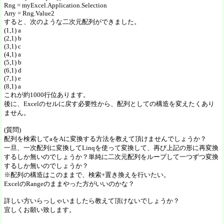
Rng = myExcel.Application.Selection
Arry = Rng.Value2
すると、次のような二次元配列ができました。
(1,1) a
(2,1) b
(3,1) c
(4,1) a
(5,1) b
(6,1) d
(7,1) e
(8,1) a
これが約1000行位あります。
後に、Excelのセルに戻す必要性から、配列としての構造を変えたくあり
ません。
(質問)
配列を検索してaをAに変換する方法を教えて頂けませんでしょうか？
一旦、一次配列に変換してLinqを使って変換して、再び上記の形に再変換
するしか無いのでしょうか？単純に二次元配列をループして一つずつ変換
するしか無いのでしょうか？
※配列の構造はこのままで、検索+置き換えを行いたい。
ExcelのRangeのままやった方がいいのかな？
詳しい方いらっしゃいましたら教えて頂けないでしょうか？
宜しくお願い致します。