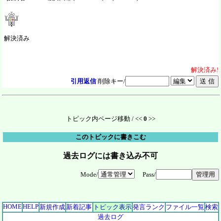
解決済み
解決
済
み!
引用返信
削除キー/
トピック内ページ移動 / <<
0
>>
このトピックに書きこむ
過去ログには書き込み不可
Mode/
Pass/
HOME
HELP
新規作成
新着記事
トピック表示
発言ランク
ファイル一覧
検索
過去ログ