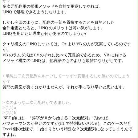
か？
多次元配列用の拡張メソッドを自前で用意してやれば、
LINQ で処理できるようになります。
しかし今回のように、配列の一部を置換することを目的とした
全件走査となると、LINQ のメリットは薄い気がします。
LINQ を用いたい理由が何かあるのでしょうか?
クエリ構文の LINQ については、C# より VB の方が充実しているのです
が、
VB のラムダ式は C# のそれに比べて冗長的であるため、VB における
メソッド構文の LINQ は、他言語のものよりも煩雑になりがちです。
> 単純に二次元配列をループして一つずつ変換するしか無いのでしょう
か？
質問の意図が良く分かりませんが、それが手っ取り早いと思います。
> 次のような二次元配列ができました。
> (1,1) a
> (2,1) b
.NET 的には、「添字が 0 から始まる 1 次元配列」であれば、
パフォーマンスが良いのですが(JIT で特別扱いされる)、このケースだと
Excel 側の仕様で、1 始まりという特殊な 2 次元配列になってしまうんで
すよね。