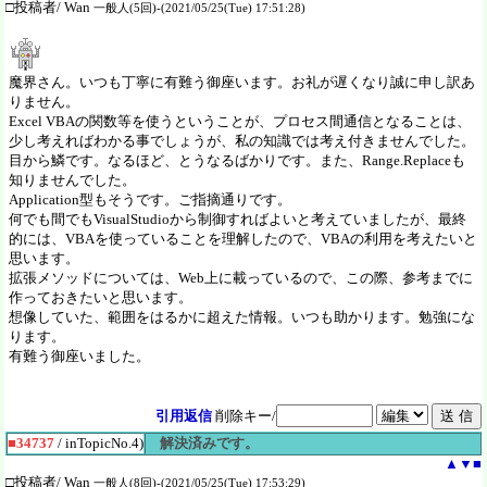
□投稿者/ Wan
一般人(5回)-(2021/05/25(Tue) 17:51:28)
魔界さん。いつも丁寧に有難う御座います。お礼が遅くなり誠に申し訳あ
りません。
Excel VBAの関数等を使うということが、プロセス間通信となることは、
少し考えればわかる事でしょうが、私の知識では考え付きませんでした。
目から鱗です。なるほど、とうなるばかりです。また、Range.Replaceも
知りませんでした。
Application型もそうです。ご指摘通りです。
何でも間でもVisualStudioから制御すればよいと考えていましたが、最終
的には、VBAを使っていることを理解したので、VBAの利用を考えたいと
思います。
拡張メソッドについては、Web上に載っているので、この際、参考までに
作っておきたいと思います。
想像していた、範囲をはるかに超えた情報。いつも助かります。勉強にな
ります。
有難う御座いました。
引用返信
削除キー/
■34737
/ inTopicNo.4)
解決済みです。
▲
▼
■
□投稿者/ Wan
一般人(8回)-(2021/05/25(Tue) 17:53:29)