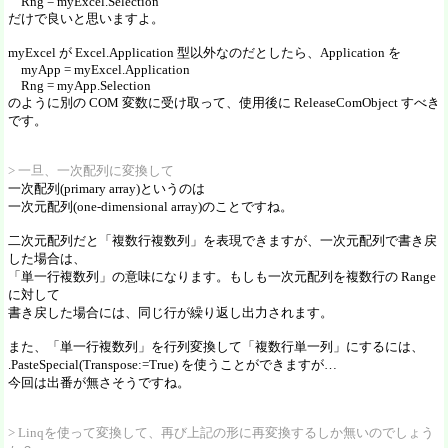
Rng = myExcel.Selection
だけで良いと思いますよ。
myExcel が Excel.Application 型以外なのだとしたら、Application を
myApp = myExcel.Application
Rng = myApp.Selection
のように別の COM 変数に受け取って、使用後に ReleaseComObject すべき
です。
> 一旦、一次配列に変換して
一次配列(primary array)というのは
一次元配列(one-dimensional array)のことですね。
二次元配列だと「複数行複数列」を表現できますが、一次元配列で書き戻
した場合は、
「単一行複数列」の意味になります。もしも一次元配列を複数行の Range
に対して
書き戻した場合には、同じ行が繰り返し出力されます。
また、「単一行複数列」を行列変換して「複数行単一列」にするには、
.PasteSpecial(Transpose:=True) を使うことができますが…
今回は出番が無さそうですね。
> Linqを使って変換して、再び上記の形に再変換するしか無いのでしょう