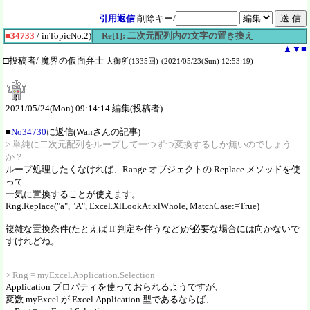
引用返信
削除キー/
■34733
/ inTopicNo.2)
Re[1]: 二次元配列内の文字の置き換え
▲
▼
■
□投稿者/ 魔界の仮面弁士
大御所(1335回)-(2021/05/23(Sun) 12:53:19)
2021/05/24(Mon) 09:14:14 編集(投稿者)
■
No34730
に返信(Wanさんの記事)
> 単純に二次元配列をループして一つずつ変換するしか無いのでしょう
か？
ループ処理したくなければ、Range オブジェクトの Replace メソッドを使
って
一気に置換することが使えます。
Rng.Replace("a", "A", Excel.XlLookAt.xlWhole, MatchCase:=True)
複雑な置換条件(たとえば If 判定を伴うなど)が必要な場合には向かないで
すけれどね。
> Rng = myExcel.Application.Selection
Application プロパティを使っておられるようですが、
変数 myExcel が Excel.Application 型であるならば、