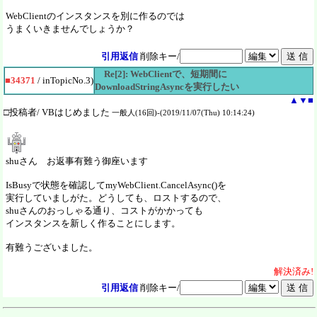
WebClientのインスタンスを別に作るのでは
うまくいきませんでしょうか？
引用返信
削除キー/
Re[2]: WebClientで、短期間に
■34371
/ inTopicNo.3)
DownloadStringAsyncを実行したい
▲
▼
■
□投稿者/ VBはじめました
一般人(16回)-(2019/11/07(Thu) 10:14:24)
shuさん お返事有難う御座います
IsBusyで状態を確認してmyWebClient.CancelAsync()を
実行していましがた。どうしても、ロストするので、
shuさんのおっしゃる通り、コストがかかっても
インスタンスを新しく作ることにします。
有難うございました。
解決
済
み!
引用返信
削除キー/