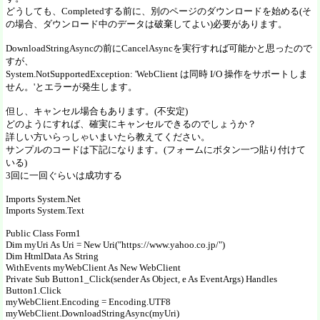
どうしても、Completedする前に、別のページのダウンロードを始める(そ
の場合、ダウンロード中のデータは破棄してよい)必要があります。
DownloadStringAsyncの前にCancelAsyncを実行すれば可能かと思ったので
すが、
System.NotSupportedException: 'WebClient は同時 I/O 操作をサポートしま
せん。'とエラーが発生します。
但し、キャンセル場合もあります。(不安定)
どのようにすれば、確実にキャンセルできるのでしょうか？
詳しい方いらっしゃいまいたら教えてください。
サンプルのコードは下記になります。(フォームにボタン一つ貼り付けて
いる)
3回に一回ぐらいは成功する
Imports System.Net
Imports System.Text
Public Class Form1
Dim myUri As Uri = New Uri("https://www.yahoo.co.jp/")
Dim HtmlData As String
WithEvents myWebClient As New WebClient
Private Sub Button1_Click(sender As Object, e As EventArgs) Handles
Button1.Click
myWebClient.Encoding = Encoding.UTF8
myWebClient.DownloadStringAsync(myUri)