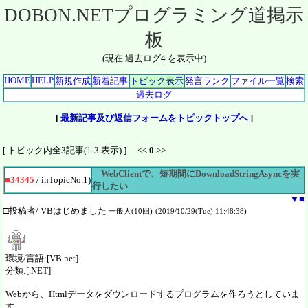
DOBON.NETプログラミング道掲示
板
(現在 過去ログ4 を表示中)
HOME
HELP
新規作成
新着記事
トピック表示
発言ランク
ファイル一覧
検索
過去ログ
[
最新記事及び返信フォームをトピックトップへ
]
[ トピック内全3記事(1-3 表示) ] <<
0
>>
WebClientで、短期間にDownloadStringAsyncを実
■34345
/ inTopicNo.1)
行したい
▼
■
□投稿者/ VBはじめました
一般人(10回)-(2019/10/29(Tue) 11:48:38)
環境/言語:[VB.net]
分類:[.NET]
Webから、Htmlデータをダウンロードするプログラムを作ろうとしていま
す。