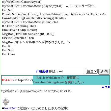
myWebClient.CancelAsync()
myWebClient.DownloadStringAsync(myUri) ←ここでエラー発生！
End Sub
Private Sub myWebClient_DownloadStringCompleted(sender As Object, e As
DownloadStringCompletedEventArgs) Handles
myWebClient.DownloadStringCompleted
If e.Error Is Nothing Then
HtmlData = CStr(e.Result)
MsgBox(HtmlData.Substring(0, 1000))
ElseIf e.Cancelled Then
MsgBox("キャンセルボタンが押されました。")
End If
End Sub
End Class
引用返信
削除キー/
Re[1]: WebClientで、短期間に
■34370
/ inTopicNo.2)
DownloadStringAsyncを実行したい
▲
▼
■
□投稿者/ shu
大御所(489回)-(2019/11/07(Thu) 08:49:19)
■
No34345
に返信(VBはじめましたさんの記事)