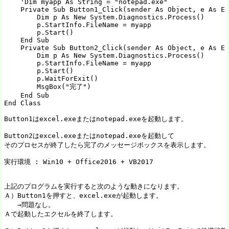
    'Dim myapp As String = "notepad.exe"

    Private Sub Button1_Click(sender As Object, e As Ev
        Dim p As New System.Diagnostics.Process()

        p.StartInfo.FileName = myapp

        p.Start()

    End Sub

    Private Sub Button2_Click(sender As Object, e As Ev
        Dim p As New System.Diagnostics.Process()

        p.StartInfo.FileName = myapp

        p.Start()

        p.WaitForExit()

        MsgBox("完了")

    End Sub

End Class

Button1はexcel.exeまたはnotepad.exeを起動します。

Button2はexcel.exeまたはnotepad.exeを起動して

そのプロセスが終了したら完了のメッセージボックスを表示します。

実行環境 : Win10 + Office2016 + VB2017

上記のプログラムを実行すると次のような動きになります。

Ａ）Button1を押すと、excel.exeが起動します。

　　→問題なし。

Ａで起動したエクセルを終了します。
