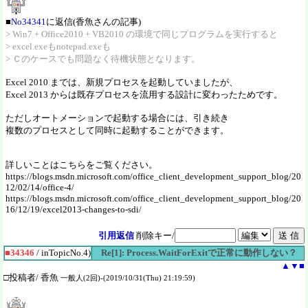
■
No34341
に返信(香魚さんの記事)
> Win7 + Office2010 + VB2010 の環境で同じプログラムを実行すると
> excel.exeもnotepad.exeも
> Ｃのケースでも問題なく待機状態となります。
Excel 2010 までは、新規プロセスを起動していましたが、
Excel 2013 からは既存プロセスを流用する設計に変わったためです。
ただしオートメーションで起動する場合には、引き続き
複数のプロセスとして同時に起動することができます。
詳しいことはこちらをご覧ください。
https://blogs.msdn.microsoft.com/office_client_development_support_blog/20
12/02/14/office-4/
https://blogs.msdn.microsoft.com/office_client_development_support_blog/20
16/12/19/excel2013-changes-to-sdi/
引用返信
削除キー/
■34346
/ inTopicNo.4)
Re[1]: Process.WaitForExitで正常に動作しない？
▲
▼
■
□投稿者/ 香魚
一般人(2回)-(2019/10/31(Thu) 21:19:59)