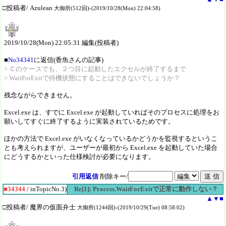
□投稿者/ Azulean
大御所(512回)-(2019/10/28(Mon) 22:04:58)
2019/10/28(Mon) 22:05:31 編集(投稿者)
■
No34341
に返信(香魚さんの記事)
> Ｃのケースでも、２つ目に起動したエクセルが終了するまで
> WaitForExitで待機状態にすることはできないでしょうか？
残念ながらできません。
Excel.exe は、すでに Excel.exe が起動していればそのプロセスに処理をお
願いしてすぐに終了するように実装されているためです。
ほかの方法で Excel.exe がいなくなっているかどうかを監視するというこ
とも考えられますが、ユーザーが最初から Excel.exe を起動していた場合
にどうするかといった仕様検討が必要になります。
引用返信
削除キー/
■34344
/ inTopicNo.3)
Re[1]: Process.WaitForExitで正常に動作しない？
▲
▼
■
□投稿者/ 魔界の仮面弁士
大御所(1244回)-(2019/10/29(Tue) 08:58:02)