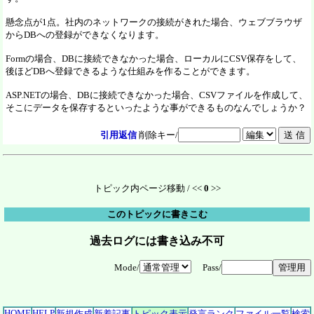
懸念点が1点。社内のネットワークの接続がきれた場合、ウェブブラウザ
からDBへの登録ができなくなります。
Formの場合、DBに接続できなかった場合、ローカルにCSV保存をして、
後ほどDBへ登録できるような仕組みを作ることができます。
ASP.NETの場合、DBに接続できなかった場合、CSVファイルを作成して、
そこにデータを保存するといったような事ができるものなんでしょうか？
引用返信
削除キー/
トピック内ページ移動 / <<
0
>>
このトピックに書きこむ
過去ログには書き込み不可
Mode/
Pass/
HOME
HELP
新規作成
新着記事
トピック表示
発言ランク
ファイル一覧
検索