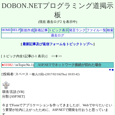
DOBON.NETプログラミング道掲示
板
(現在 過去ログ2 を表示中)
HOME
HELP
新規作成
新着記事
トピック表示
発言ランク
ファイル一覧
検索
過去ログ
[
最新記事及び返信フォームをトピックトップへ
]
[ トピック内全1記事(1-1 表示) ] <<
0
>>
■33582
/ inTopicNo.1)
ASP.NETでネットワーク接続が切れた場合
▼
■
□投稿者/ スペース
一般人(1回)-(2017/02/16(Thu) 18:03:42)
環境/言語:[VB]
分類:[ASP.NET]
今までFormでアプリケーションを作ってきましたが、Webでやりたいとい
う要望が社内に上がったために、ASP.NETで開発を行おうと思っていま
す。