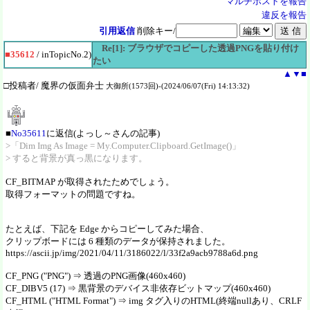
マルチポストを報告
違反を報告
引用返信
削除キー/
Re[1]: ブラウザでコピーした透過PNGを貼り付け
■35612
/ inTopicNo.2)
たい
▲
▼
■
□投稿者/ 魔界の仮面弁士
大御所(1573回)-(2024/06/07(Fri) 14:13:32)
■
No35611
に返信(よっし～さんの記事)
>「Dim Img As Image = My.Computer.Clipboard.GetImage()」
> すると背景が真っ黒になります。
CF_BITMAP が取得されたためでしょう。
取得フォーマットの問題ですね。
たとえば、下記を Edge からコピーしてみた場合、
クリップボードには 6 種類のデータが保持されました。
https://ascii.jp/img/2021/04/11/3186022/l/33f2a9acb9788a6d.png
CF_PNG ("PNG") ⇒ 透過のPNG画像(460x460)
CF_DIBV5 (17) ⇒ 黒背景のデバイス非依存ビットマップ(460x460)
CF_HTML ("HTML Format") ⇒ img タグ入りのHTML(終端nullあり、CRLF