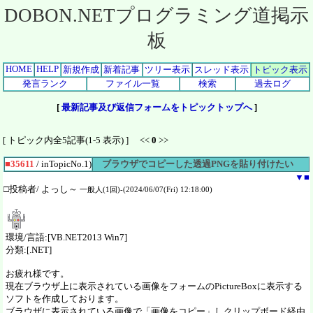
DOBON.NETプログラミング道掲示
板
HOME
HELP
新規作成
新着記事
ツリー表示
スレッド表示
トピック表示
発言ランク
ファイル一覧
検索
過去ログ
[
最新記事及び返信フォームをトピックトップへ
]
[ トピック内全5記事(1-5 表示) ] <<
0
>>
■35611
/ inTopicNo.1)
ブラウザでコピーした透過PNGを貼り付けたい
▼
■
□投稿者/ よっし～
一般人(1回)-(2024/06/07(Fri) 12:18:00)
環境/言語:[VB.NET2013 Win7]
分類:[.NET]
お疲れ様です。
現在ブラウザ上に表示されている画像をフォームのPictureBoxに表示する
ソフトを作成しております。
ブラウザに表示されている画像で「画像をコピー」しクリップボード経由