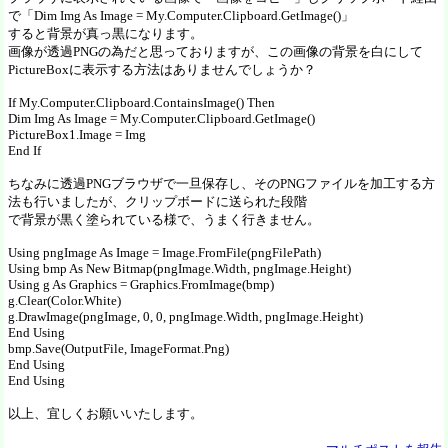
で「Dim Img As Image = My.Computer.Clipboard.GetImage()」
すると背景が真っ黒になります。
画像が透過PNGの為だと思っておりますが、この画像の背景を白にして
PictureBoxに表示する方法はありませんでしょうか？
If My.Computer.Clipboard.ContainsImage() Then
Dim Img As Image = My.Computer.Clipboard.GetImage()
PictureBox1.Image = Img
End If
ちなみに透過PNGブラウザで一旦保存し、そのPNGファイルを加工する方
法も行いましたが、クリップボードに送られた段階
で背景が黒く塗られている様で、うまく行きません。
Using pngImage As Image = Image.FromFile(pngFilePath)
Using bmp As New Bitmap(pngImage.Width, pngImage.Height)
Using g As Graphics = Graphics.FromImage(bmp)
g.Clear(Color.White)
g.DrawImage(pngImage, 0, 0, pngImage.Width, pngImage.Height)
End Using
bmp.Save(OutputFile, ImageFormat.Png)
End Using
End Using
以上、宜しくお願いいたします。