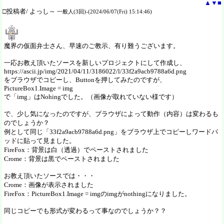
▲
▼
■
□投稿者/ よっし～
一般人(3回)-(2024/06/07(Fri) 15:14:46)
魔界の仮面弁士さん、早速のご教示、有り難うございます。
一応お教え頂いたソースを新しいプロジェクトにして作成し、
https://ascii.jp/img/2021/04/11/3186022/l/33f2a9acb9788a6d.png
をブラウザでコピーし、Buttonを押してみたのですが、
PictureBox1.Image = img
で「img」はNohingでした。（画像が取れていない様です）
で、少し気になったのですが、ブラウザによって動作（内容）は変わるも
のでしょうか？
例として同じ「33f2a9acb9788a6d.png」をブラウザ上でコピーしワードパ
ッドに貼って見ました。
FireFox：背景は白（透過）でペーストされました
Crome：背景は黒でペーストされました
お教え頂いたソースでは・・・
Crome：画像が表示されました
FireFox：PictureBox1.Image = imgのimgがnothingになりました。
同じコピーでも形式が変わるって事なのでしょうか？？