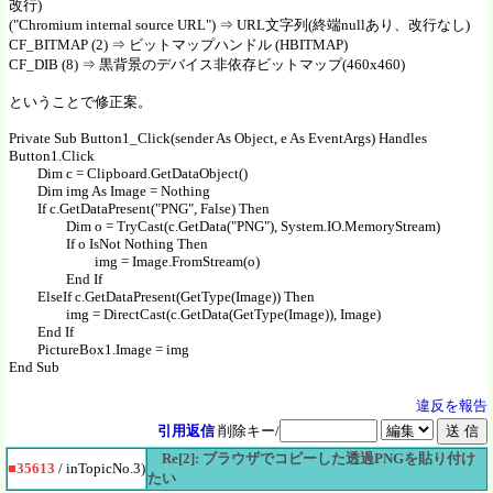
改行)
("Chromium internal source URL") ⇒ URL文字列(終端nullあり、改行なし)
CF_BITMAP (2) ⇒ ビットマップハンドル (HBITMAP)
CF_DIB (8) ⇒ 黒背景のデバイス非依存ビットマップ(460x460)
ということで修正案。
Private Sub Button1_Click(sender As Object, e As EventArgs) Handles
Button1.Click
Dim c = Clipboard.GetDataObject()
Dim img As Image = Nothing
If c.GetDataPresent("PNG", False) Then
Dim o = TryCast(c.GetData("PNG"), System.IO.MemoryStream)
If o IsNot Nothing Then
img = Image.FromStream(o)
End If
ElseIf c.GetDataPresent(GetType(Image)) Then
img = DirectCast(c.GetData(GetType(Image)), Image)
End If
PictureBox1.Image = img
End Sub
違反を報告
引用返信
削除キー/
Re[2]: ブラウザでコピーした透過PNGを貼り付け
■35613
/ inTopicNo.3)
たい