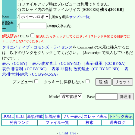
5) ファイルアップ時はプレビューは利用できません。
6) スレッド内の合計ファイルサイズ:[0/300KB]
残り:[300KB]
Icon
/
(画像を選択/
サンプル一覧
)
削除キ
/
(半角8文字以内)
ー
解決
済
み!
BOX/
解決したらチェックしてください!（スレッドを閉じる目的では
チェックしないでください!）
クリエイティブ・コモンズ・ライセンス
を Comment の末尾に挿入するに
は、以下のリンクをクリックしてください。（Javascript で挿入しているだ
けです。）
表示（CC BY）
|
表示-改変禁止（CC BY-ND）
|
表示-継承（CC BY-SA）
|
表示-非営利（CC BY-NC）
|
表示-非営利-改変禁止（CC BY-NC-ND）
|
表
示-非営利-継承（CC BY-NC-SA）
プレビュー/
クッキーに保存しない/
Mode/
Pass/
HOME
HELP
新規作成
新着記事
ツリー表示
スレッド表示
トピック表示
発言ランク
ファイル一覧
検索
過去ログ
-
Child Tree
-