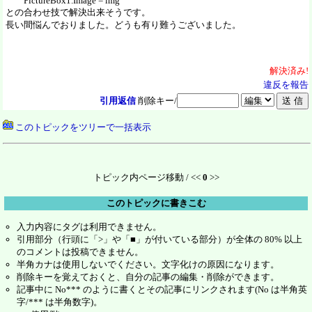
PictureBox1.Image = img
との合わせ技で解決出来そうです。
長い間悩んでおりました。どうも有り難うございました。
解決
済
み!
違反を報告
引用返信
削除キー/
このトピックをツリーで一括表示
トピック内ページ移動 / <<
0
>>
このトピックに書きこむ
入力内容にタグは利用できません。
引用部分（行頭に「>」や「■」が付いている部分）が全体の 80% 以上
のコメントは投稿できません。
半角カナは使用しないでください。文字化けの原因になります。
削除キーを覚えておくと、自分の記事の編集・削除ができます。
記事中に No*** のように書くとその記事にリンクされます(No は半角英
字/*** は半角数字)。