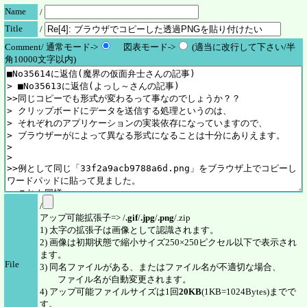
Name
/
Title
/
Comment/ 通常モード->
図表モード->
(適当に改行して下さい/半
角10000文字以内)
/
アップ可能拡張子=> /
.gif
/
.jpg
/
.png
/.zip
1) 太字の拡張子は画像として認識されます。
2) 画像は初期状態で縮小サイズ250×250ピクセル以下で表示され
ます。
File
3) 同名ファイルがある、またはファイル名が不適切な場合、
ファイル名が自動変更されます。
4) アップ可能ファイルサイズは1回
20KB
(1KB=1024Bytes)までで
す。