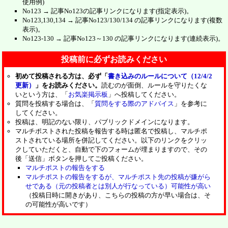
使用例)
No123 → 記事No123の記事リンクになります(指定表示)。
No123,130,134 → 記事No123/130/134 の記事リンクになります(複数
表示)。
No123-130 → 記事No123～130 の記事リンクになります(連続表示)。
投稿前に必ずお読みください
初めて投稿される方は、必ず「
書き込みのルールについて（12/4/2
更新）
」をお読みください。
読むのが面倒、ルールを守りたくな
いという方は、「
お気楽掲示板
」へ投稿してください。
質問を投稿する場合は、「
質問をする際のアドバイス
」を参考に
してください。
投稿は、明記のない限り、パブリックドメインになります。
マルチポストされた投稿を報告する時は匿名で投稿し、マルチポ
ストされている場所を併記してください。以下のリンクをクリッ
クしていただくと、自動で下のフォームが埋まりますので、その
後「送信」ボタンを押してご投稿ください。
マルチポストの報告をする
マルチポストの報告をするが、マルチポスト先の投稿が嫌がら
せである（元の投稿者とは別人が行なっている）可能性が高い
（投稿日時に開きがあり、こちらの投稿の方が早い場合は、そ
の可能性が高いです）