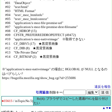
#01 "DataObject"
#02 "text/html"
#03 "HTML Format"
#04 "text/_moz_htmlinfo"
#05 "text/_moz_htmlcontext"
#06 "application/x-moz-file-promise-url"
#07 "application/x-moz-file-promise-dest-filename"
#08 CF_HDROP (15)
#09 CFSTR_PREFERREDDROPEFFECT (49472)
#10 "application/x-moz-nativeimage" ※取得できない
#11 CF_DIBV5 (17) ★黒背景画像
#12 CF_DIB (8) ★黒背景画像
#13 "Ole Private Data"
#14 CF_BITMAP (2) ★黒背景画像
※"application/x-moz-nativeimage" の場合に HGLOBAL が NULL となるの
はバグらしい?
https://bugzilla.mozilla.org/show_bug.cgi?id=255686
違反を報告
引用返信
削除キー/
Re[4]: ブラウザでコピーした透過PNGを貼り付け
■35615
/ inTopicNo.5)
たい
▲
▼
■