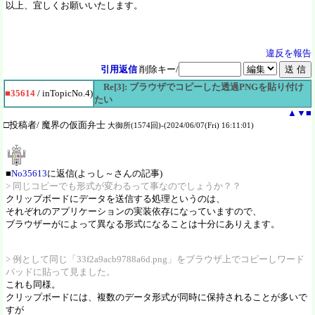
以上、宜しくお願いいたします。
違反を報告
引用返信
削除キー/
Re[3]: ブラウザでコピーした透過PNGを貼り付け
■35614
/ inTopicNo.4)
たい
▲
▼
■
□投稿者/ 魔界の仮面弁士
大御所(1574回)-(2024/06/07(Fri) 16:11:01)
■
No35613
に返信(よっし～さんの記事)
> 同じコピーでも形式が変わるって事なのでしょうか？？
クリップボードにデータを送信する処理というのは、
それぞれのアプリケーションの実装依存になっていますので、
ブラウザーがによって異なる形式になることは十分にありえます。
> 例として同じ「33f2a9acb9788a6d.png」をブラウザ上でコピーしワード
パッドに貼って見ました。
これも同様。
クリップボードには、複数のデータ形式が同時に保持されることが多いで
すが