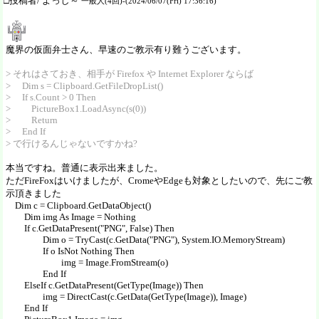
□投稿者/ よっし～
一般人(4回)-(2024/06/07(Fri) 17:36:16)
魔界の仮面弁士さん、早速のご教示有り難うございます。
> それはさておき、相手が Firefox や Internet Explorer ならば
> Dim s = Clipboard.GetFileDropList()
> If s.Count > 0 Then
> PictureBox1.LoadAsync(s(0))
> Return
> End If
> で行けるんじゃないですかね?
本当ですね。普通に表示出来ました。
ただFireFoxはいけましたが、CromeやEdgeも対象としたいので、先にご教
示頂きました
Dim c = Clipboard.GetDataObject()
Dim img As Image = Nothing
If c.GetDataPresent("PNG", False) Then
Dim o = TryCast(c.GetData("PNG"), System.IO.MemoryStream)
If o IsNot Nothing Then
img = Image.FromStream(o)
End If
ElseIf c.GetDataPresent(GetType(Image)) Then
img = DirectCast(c.GetData(GetType(Image)), Image)
End If