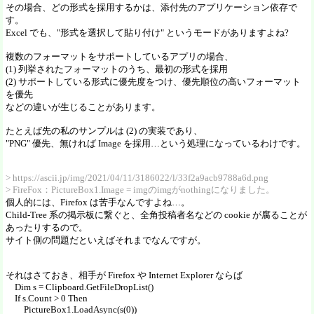
その場合、どの形式を採用するかは、添付先のアプリケーション依存で
す。
Excel でも、"形式を選択して貼り付け" というモードがありますよね?
複数のフォーマットをサポートしているアプリの場合、
(1) 列挙されたフォーマットのうち、最初の形式を採用
(2) サポートしている形式に優先度をつけ、優先順位の高いフォーマット
を優先
などの違いが生じることがあります。
たとえば先の私のサンプルは (2) の実装であり、
"PNG" 優先、無ければ Image を採用…という処理になっているわけです。
> https://ascii.jp/img/2021/04/11/3186022/l/33f2a9acb9788a6d.png
> FireFox：PictureBox1.Image = imgのimgがnothingになりました。
個人的には、Firefox は苦手なんですよね…。
Child-Tree 系の掲示板に繋ぐと、全角投稿者名などの cookie が腐ることが
あったりするので。
サイト側の問題だといえばそれまでなんですが。
それはさておき、相手が Firefox や Internet Explorer ならば
Dim s = Clipboard.GetFileDropList()
If s.Count > 0 Then
PictureBox1.LoadAsync(s(0))