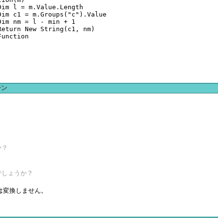
im l = m.Value.Length

im c1 = m.Groups("c").Value

im nm = l - min + 1

eturn New String(c1, nm)

unction

ーン
か？
でしょうか？
は変換しません。