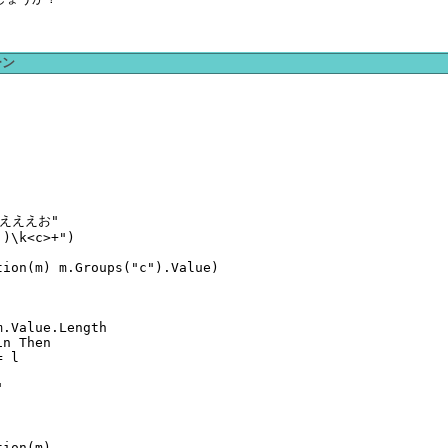
ーン
えええお"

)\k<c>+")

ion(m) m.Groups("c").Value)

.Value.Length

n Then

 l



ion(m)
