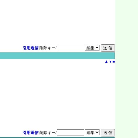
引用返信
削除キー/
▲
▼
■
引用返信
削除キー/