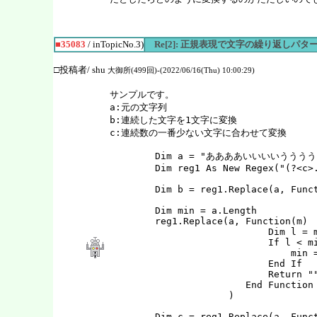
■35083
/ inTopicNo.3)
Re[2]: 正規表現で文字の繰り返しパタ
□投稿者/ shu
大御所(499回)-(2022/06/16(Thu) 10:00:29)
サンプルです。

a:元の文字列

b:連続した文字を1文字に変換

c:連続数の一番少ない文字に合わせて変換

        Dim a = "ああああいいいいうううう
        Dim reg1 As New Regex("(?<c>.
        Dim b = reg1.Replace(a, Funct
        Dim min = a.Length

        reg1.Replace(a, Function(m)

                            Dim l = m
                            If l < mi
                                min =
                            End If

                            Return ""
                        End Function

                     )

        Dim c = reg1.Replace(a, Funct