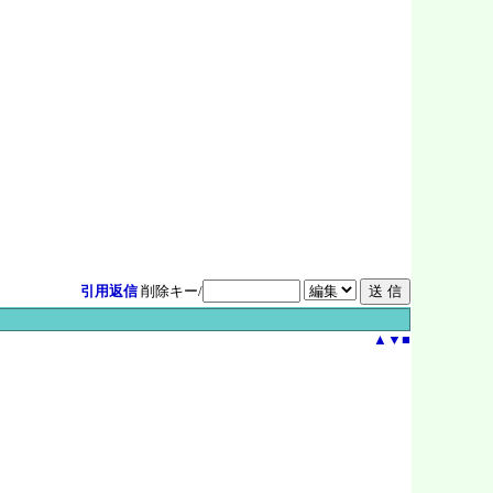
引用返信
削除キー/
▲
▼
■