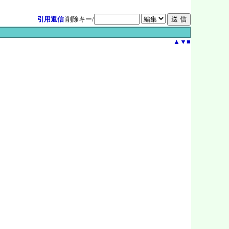
引用返信
削除キー/
▲
▼
■