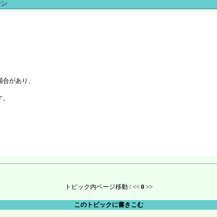
ーン
、
場合があり、
す。
トピック内ページ移動 / <<
0
>>
このトピックに書きこむ