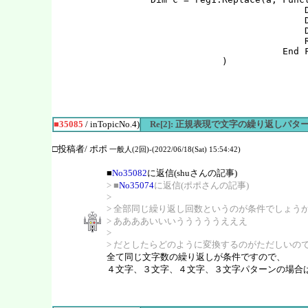
                                    D
                                    D
                                    D
                                    R
                                End F
■35085
/ inTopicNo.4)
Re[2]: 正規表現で文字の繰り返しパタ
□投稿者/ ポポ
一般人(2回)-(2022/06/18(Sat) 15:54:42)
■
No35082
に返信(shuさんの記事)
> ■
No35074
に返信(ポポさんの記事)
>
> 全部同じ繰り返し回数というのが条件でしょう
> ああああいいいうううううえええ
>
> だとしたらどのように変換するのがただしいの
全て同じ文字数の繰り返しが条件ですので、
４文字、３文字、４文字、３文字パターンの場合