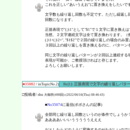
これを正しい”あいうえお”に置き換えをしたいで
文字数も繰り返し回数も不定です。ただし繰返し
回数になります。
正規表現で"(.)\1"として"$1"で１文字に置き換
当然、２文字連続文字は全て置き換わります。（
(.)\1+(.)\2+", "$1$2"で２回の繰り返しの
３回以上の繰り返しを置き換えるのに、パターン
同じ文字の繰り返しパターンが２回以上連続する
表現が可能か、ご教授頂ければと存じます。
よろしくお願いします。
■35082
/ inTopicNo.2)
Re[1]: 正規表現で文字の繰り返しパタ
□投稿者/ shu
大御所(498回)-(2022/06/16(Thu) 08:46:43)
■
No35074
に返信(ポポさんの記事)
全部同じ繰り返し回数というのが条件でしょうか
ああああいいいうううううえええ
だとしたらどのように変換するのがただしいので