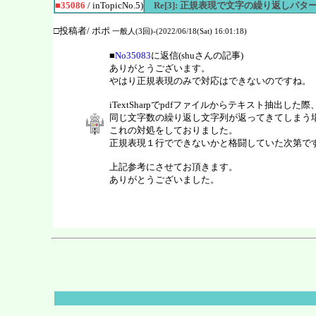
■35086
/ inTopicNo.5)
Re[3]: 正規表現で文字の繰り返しパタ
□投稿者/ ポポ
一般人(3回)-(2022/06/18(Sat) 16:01:18)
■
No35083
に返信(shuさんの記事)
ありがとうございます。
やはり正規表現のみで対応はできないのですね。
iTextSharpでpdfファイルからテキスト抽出した際
同じ文字数の繰り返し文字列が返ってきてしまう
これの対処をしておりました。
正規表現１行でできないかと格闘していた次第で
上記参考にさせてお頂きます。
ありがとうございました。