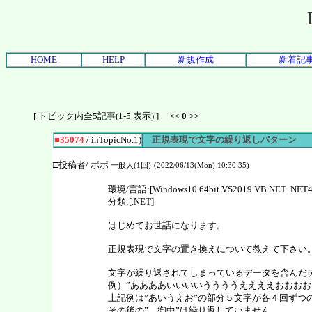
HOME
HELP
新規作成
新着記
[ トピック内全5記事(1-5 表示) ] <<
0
>>
■35074
/ inTopicNo.1)
正規表現で文字の繰り返しパターン
□投稿者/ ポポ
一般人(1回)-(2022/06/13(Mon) 10:30:35)
環境/言語:[Windows10 64bit VS2019 VB.NET .NET
分類:[.NET]
はじめてお世話になります。
正規表現で文字の置き換えについて教えて下さい
文字が繰り返されてしまっているデータを含んだ
例）”ああああいいいいううううええええおおおお
上記例は”あいうえお”の部分５文字が各４回ずつ
その後の” 御中”は繰り返していません。