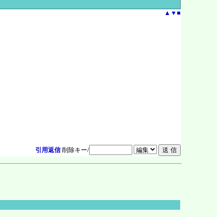
▲
▼
■
引用返信
削除キー/