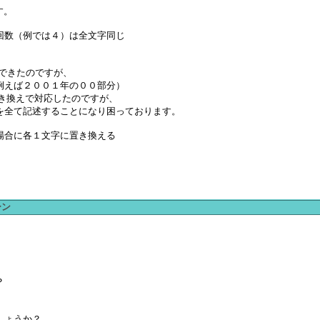
す。
回数（例では４）は全文字同じ
えはできたのですが、
例えば２００１年の００部分）
場合のみ置き換えで対応したのですが、
を全て記述することになり困っております。
場合に各１文字に置き換える
ーン
？
しょうか？