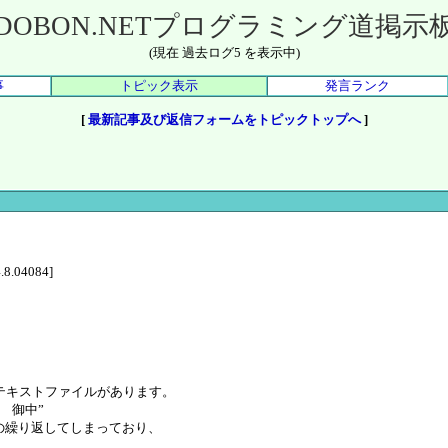
DOBON.NETプログラミング道掲示
(現在 過去ログ5 を表示中)
事
トピック表示
発言ランク
[
最新記事及び返信フォームをトピックトップへ
]
4.8.04084]
。
テキストファイルがあります。
 御中”
の繰り返してしまっており、