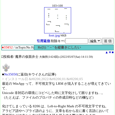
103×100
font.jpg
/
4KB
引用返信
削除キー/
■35052
/ inTopicNo.9)
Re[5]: "－"を縦書きにしたい
▲
▼
■
□投稿者/ 魔界の仮面弁士
大御所(1424回)-(2022/05/07(Sat) 14:11:59)
■
No35050
に返信(キウイさんの記事)
> インストール日 &#8206;2022/&#8206;01/&#8206;05
最近の WinApp って、不可視文字な LRM が混入することが増えてきてい
て、
Unicode 非対応の環境にコピペした時に文字化けして困りますね…。
（たとえば、ファイルのプロパティの作成日時などの欄など）
化けてしまっている 8206 は、Left-to-Right Mark の不可視文字ですね。
アラビア語やヘブライ語のように、文章を右から左に書く言語において