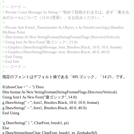
>
> --- コード ---
> Private Const Message As String = "初めて投稿される方は、必ず「書き込
みのルールについて（12/4/2更新）」をお読みください。"
>
> Private Sub Form1_Paint(sender As Object, e As PaintEventArgs) Handles
MyBase.Paint
> Dim format As New StringFormat(StringFormatFlags.DirectionVertical)
> Using font As New Font("遊ゴシック", 15.0)
> e.Graphics.DrawString(Message, font, Brushes.Black, 10.0, 10.0, format)
> e.Graphics.DrawString(Message, font, Brushes.Black, 40.0, 40.0)
> End Using
> End Sub
> --- コード ---
>
指定のフォントはデフォルト値である「MS ゴシック」「14.25」です。
If (drawChar = "－") Then
Dim format As New StringFormat(StringFormatFlags.DirectionVertical)
Using font1 As New Font("遊ゴシック", 14.0)
g.DrawString("－", font1, Brushes.Black, 10.0, 10.0, format)
g.DrawString("－", font1, Brushes.Black, 40.0, 40.0)
End Using
'g.DrawString("｜", CharFont, brush1, pt)
Else
g.DrawString(drawChar, CharFont, brush1, pt, ZenkakuStf)