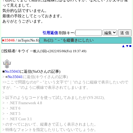
って見えまして。
気分的な話ですいません。
最後の手段としてとっておきます。
ありがとうございます。
引用返信
削除キー/
■35046
/ inTopicNo.6)
Re[2]: "－"を縦書きにしたい
▲
▼
■
□投稿者/ キウイ
一般人(3回)-(2022/05/06(Fri) 19:37:49)
■
No35043
に返信(YuOさんの記事)
> ■
No35041
に返信(キウイさんの記事)
>>ここで問題なのが"－"という文字で"｜"のように縦線で表示したいので
すが、"－"のように横線で表示されてしまいます。
>
> 以下のようなコードを使って試してみましたが (VS 2022)、
> ・.NET Framework 4.8
> ・.NET 6
> ・.NET 5
> ・.NET Core 3.1
> のすべてにおいて、縦書きで正しく表示されました。
> 特殊なフォントを指定したりしていないでしょうか。