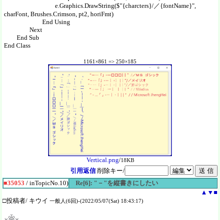
e.Graphics.DrawString($"{charcters}/／{fontName}",
charFont, Brushes.Crimson, pt2, horiFmt)
End Using
Next
End Sub
End Class
1161×861 => 250×185
Vertical.png
/
18KB
引用返信
削除キー/
■35053
/ inTopicNo.10)
Re[6]: "－"を縦書きにしたい
▲
▼
■
□投稿者/ キウイ
一般人(6回)-(2022/05/07(Sat) 18:43:17)