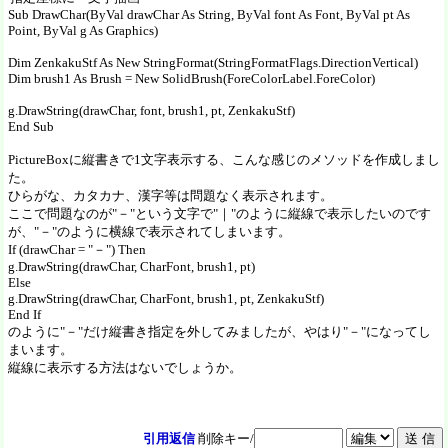
Sub DrawChar(ByVal drawChar As String, ByVal font As Font, ByVal pt As
Point, ByVal g As Graphics)
Dim ZenkakuStf As New StringFormat(StringFormatFlags.DirectionVertical)
Dim brush1 As Brush = New SolidBrush(ForeColorLabel.ForeColor)
g.DrawString(drawChar, font, brush1, pt, ZenkakuStf)
End Sub
PictureBoxに縦書きで1文字表示する、こんな感じのメソッドを作成しまし
た。
ひらがな、カタカナ、漢字等は問題なく表示されます。
ここで問題なのが"－"という文字で"｜"のように縦線で表示したいのです
が、"－"のように横線で表示されてしまいます。
If (drawChar = "－") Then
g.DrawString(drawChar, CharFont, brush1, pt)
Else
g.DrawString(drawChar, CharFont, brush1, pt, ZenkakuStf)
End If
のように"－"だけ縦書き指定を外してみましたが、やはり"－"になってし
まいます。
縦線に表示する方法はないでしょうか。
引用返信
削除キー/