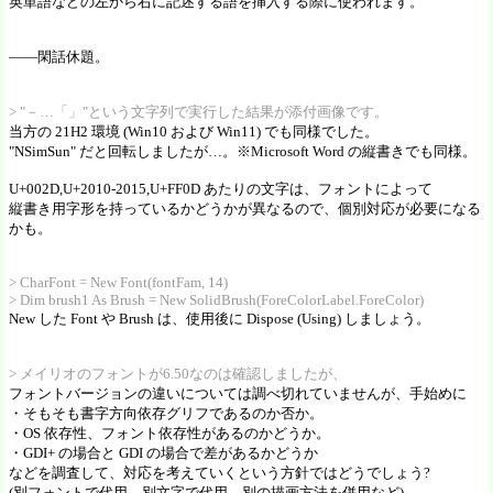
英単語などの左から右に記述する語を挿入する際に使われます。
――閑話休題。
> "－…「」"という文字列で実行した結果が添付画像です。
当方の 21H2 環境 (Win10 および Win11) でも同様でした。
"NSimSun" だと回転しましたが…。※Microsoft Word の縦書きでも同様。
U+002D,U+2010-2015,U+FF0D あたりの文字は、フォントによって
縦書き用字形を持っているかどうかが異なるので、個別対応が必要になる
かも。
> CharFont = New Font(fontFam, 14)
> Dim brush1 As Brush = New SolidBrush(ForeColorLabel.ForeColor)
New した Font や Brush は、使用後に Dispose (Using) しましょう。
> メイリオのフォントが6.50なのは確認しましたが、
フォントバージョンの違いについては調べ切れていませんが、手始めに
・そもそも書字方向依存グリフであるのか否か。
・OS 依存性、フォント依存性があるのかどうか。
・GDI+ の場合と GDI の場合で差があるかどうか
などを調査して、対応を考えていくという方針ではどうでしょう?
(別フォントで代用、別文字で代用、別の描画方法を併用など)