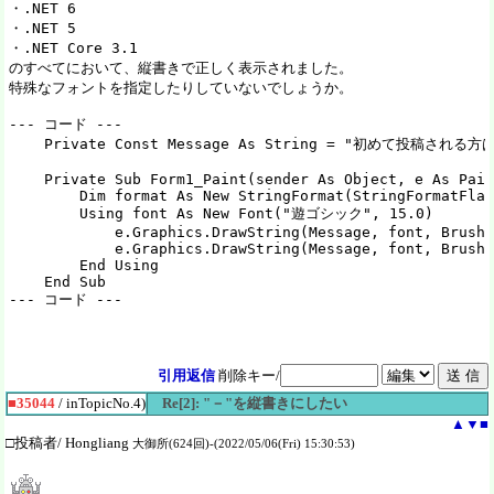
・.NET 6

・.NET 5

・.NET Core 3.1

のすべてにおいて、縦書きで正しく表示されました。

特殊なフォントを指定したりしていないでしょうか。

--- コード ---

    Private Const Message As String = "初めて投
    Private Sub Form1_Paint(sender As Object, e As Pain
        Dim format As New StringFormat(StringFormatFlag
        Using font As New Font("遊ゴシック", 15.0)

            e.Graphics.DrawString(Message, font, Brushe
            e.Graphics.DrawString(Message, font, Brushe
        End Using

    End Sub

引用返信
削除キー/
■35044
/ inTopicNo.4)
Re[2]: "－"を縦書きにしたい
▲
▼
■
□投稿者/ Hongliang
大御所(624回)-(2022/05/06(Fri) 15:30:53)