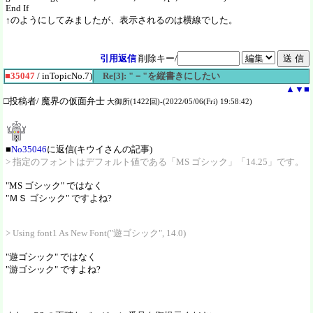
End If
↑のようにしてみましたが、表示されるのは横線でした。
引用返信
削除キー/
■35047
/ inTopicNo.7)
Re[3]: "－"を縦書きにしたい
▲
▼
■
□投稿者/ 魔界の仮面弁士
大御所(1422回)-(2022/05/06(Fri) 19:58:42)
■
No35046
に返信(キウイさんの記事)
> 指定のフォントはデフォルト値である「MS ゴシック」「14.25」です。
"MS ゴシック" ではなく
"ＭＳ ゴシック" ですよね?
> Using font1 As New Font("遊ゴシック", 14.0)
"遊ゴシック" ではなく
"游ゴシック" ですよね?