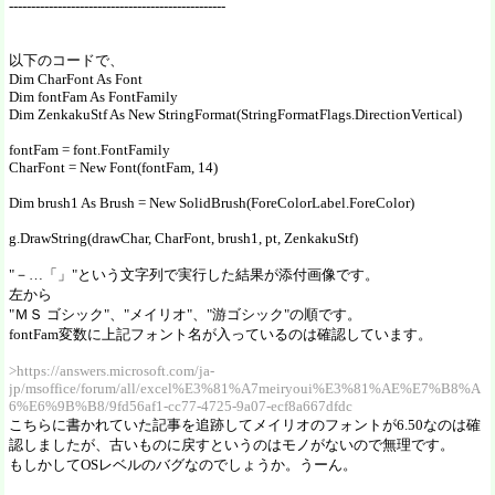
-------------------------------------------------
以下のコードで、
Dim CharFont As Font
Dim fontFam As FontFamily
Dim ZenkakuStf As New StringFormat(StringFormatFlags.DirectionVertical)
fontFam = font.FontFamily
CharFont = New Font(fontFam, 14)
Dim brush1 As Brush = New SolidBrush(ForeColorLabel.ForeColor)
g.DrawString(drawChar, CharFont, brush1, pt, ZenkakuStf)
"－…「」"という文字列で実行した結果が添付画像です。
左から
"ＭＳ ゴシック"、"メイリオ"、"游ゴシック"の順です。
fontFam変数に上記フォント名が入っているのは確認しています。
>https://answers.microsoft.com/ja-
jp/msoffice/forum/all/excel%E3%81%A7meiryoui%E3%81%AE%E7%B8%A
6%E6%9B%B8/9fd56af1-cc77-4725-9a07-ecf8a667dfdc
こちらに書かれていた記事を追跡してメイリオのフォントが6.50なのは確
認しましたが、古いものに戻すというのはモノがないので無理です。
もしかしてOSレベルのバグなのでしょうか。うーん。