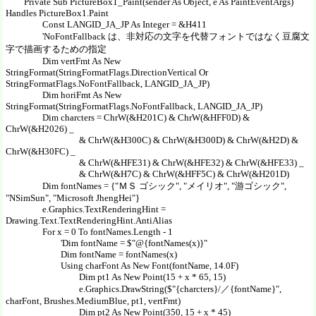
Private Sub PictureBox1_Paint(sender As Object, e As PaintEventArgs)
Handles PictureBox1.Paint
Const LANGID_JA_JP As Integer = &H411
'NoFontFallback は、非対応の文字を代替フォントではなく豆腐文
字で描画するための指定
Dim vertFmt As New
StringFormat(StringFormatFlags.DirectionVertical Or
StringFormatFlags.NoFontFallback, LANGID_JA_JP)
Dim horiFmt As New
StringFormat(StringFormatFlags.NoFontFallback, LANGID_JA_JP)
Dim charcters = ChrW(&H201C) & ChrW(&HFF0D) &
ChrW(&H2026) _
& ChrW(&H300C) & ChrW(&H300D) & ChrW(&H2D) &
ChrW(&H30FC) _
& ChrW(&HFE31) & ChrW(&HFE32) & ChrW(&HFE33) _
& ChrW(&H7C) & ChrW(&HFF5C) & ChrW(&H201D)
Dim fontNames = {"ＭＳ ゴシック", "メイリオ", "游ゴシック",
"NSimSun", "Microsoft JhengHei"}
e.Graphics.TextRenderingHint =
Drawing.Text.TextRenderingHint.AntiAlias
For x = 0 To fontNames.Length - 1
'Dim fontName = $"@{fontNames(x)}"
Dim fontName = fontNames(x)
Using charFont As New Font(fontName, 14.0F)
Dim pt1 As New Point(15 + x * 65, 15)
e.Graphics.DrawString($"{charcters}/／{fontName}",
charFont, Brushes.MediumBlue, pt1, vertFmt)
Dim pt2 As New Point(350, 15 + x * 45)