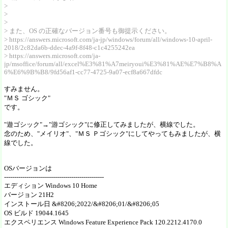
>
>
>
> また、OS の正確なバージョン番号も御提示ください。
> https://answers.microsoft.com/ja-jp/windows/forum/all/windows-10-april-
2018/2c82da6b-ddec-4a9f-8f48-c1c4255242ea
> https://answers.microsoft.com/ja-
jp/msoffice/forum/all/excel%E3%81%A7meiryoui%E3%81%AE%E7%B8%A
6%E6%9B%B8/9fd56af1-cc77-4725-9a07-ecf8a667dfdc
すみません。
"ＭＳ ゴシック"
です。
"遊ゴシック"→"游ゴシック"に修正してみましたが、横線でした。
念のため、"メイリオ"、"ＭＳ Ｐゴシック"にしてやってもみましたが、横
線でした。
OSバージョンは
-------------------------------------------------
エディション Windows 10 Home
バージョン 21H2
インストール日 &#8206;2022/&#8206;01/&#8206;05
OS ビルド 19044.1645
エクスペリエンス Windows Feature Experience Pack 120.2212.4170.0