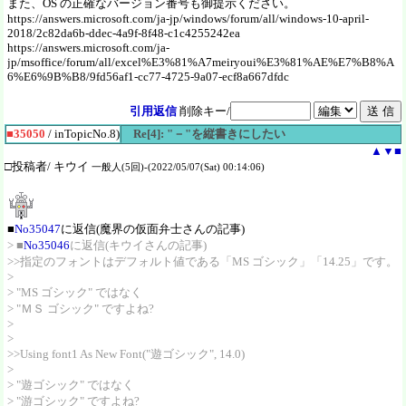
また、OS の正確なバージョン番号も御提示ください。
https://answers.microsoft.com/ja-jp/windows/forum/all/windows-10-april-
2018/2c82da6b-ddec-4a9f-8f48-c1c4255242ea
https://answers.microsoft.com/ja-
jp/msoffice/forum/all/excel%E3%81%A7meiryoui%E3%81%AE%E7%B8%A
6%E6%9B%B8/9fd56af1-cc77-4725-9a07-ecf8a667dfdc
引用返信
削除キー/
■35050
/ inTopicNo.8)
Re[4]: "－"を縦書きにしたい
▲
▼
■
□投稿者/ キウイ
一般人(5回)-(2022/05/07(Sat) 00:14:06)
■
No35047
に返信(魔界の仮面弁士さんの記事)
> ■
No35046
に返信(キウイさんの記事)
>>指定のフォントはデフォルト値である「MS ゴシック」「14.25」です。
>
> "MS ゴシック" ではなく
> "ＭＳ ゴシック" ですよね?
>
>
>>Using font1 As New Font("遊ゴシック", 14.0)
>
> "遊ゴシック" ではなく
> "游ゴシック" ですよね?