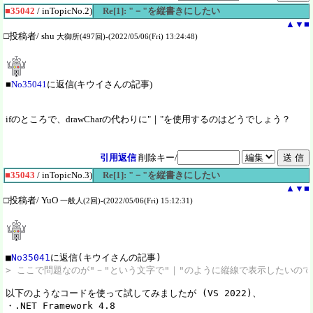
■35042
/ inTopicNo.2)
Re[1]: "－"を縦書きにしたい
▲
▼
■
□投稿者/ shu
大御所(497回)-(2022/05/06(Fri) 13:24:48)
■
No35041
に返信(キウイさんの記事)
ifのところで、drawCharの代わりに"｜"を使用するのはどうでしょう？
引用返信
削除キー/
■35043
/ inTopicNo.3)
Re[1]: "－"を縦書きにしたい
▲
▼
■
□投稿者/ YuO
一般人(2回)-(2022/05/06(Fri) 15:12:31)
■
No35041
> ここで問題なのが"－"という文字で"｜"のように縦線で表示したいの
以下のようなコードを使って試してみましたが (VS 2022)、

・.NET Framework 4.8
