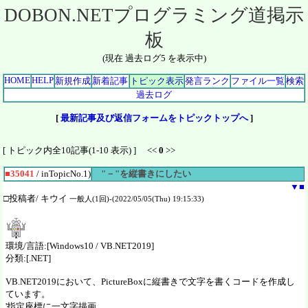
DOBON.NETプログラミング道掲示
板
(現在 過去ログ5 を表示中)
HOME
HELP
新規作成
新着記事
トピック表示
発言ランク
ファイル一覧
検索
過去ログ
[
最新記事及び返信フォームをトピックトップへ
]
[ トピック内全10記事(1-10 表示) ] <<
0
>>
■35041
/ inTopicNo.1)
"－"を縦書きにしたい
▼
■
□投稿者/ キウイ
一般人(1回)-(2022/05/05(Thu) 19:15:33)
環境/言語:[Windows10 / VB.NET2019]
分類:[.NET]
VB.NET2019において、PictureBoxに縦書きで文字を書くコードを作成し
ています。
'指定座標に一文字描画