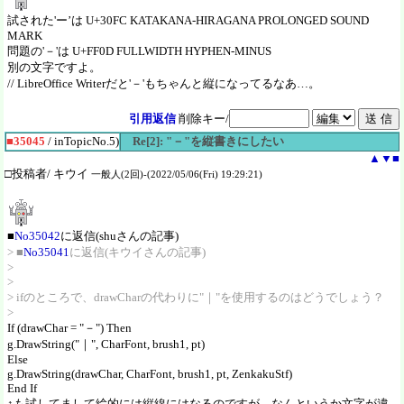
試された'ー’は U+30FC KATAKANA-HIRAGANA PROLONGED SOUND
MARK
問題の'－'は U+FF0D FULLWIDTH HYPHEN-MINUS
別の文字ですよ。
// LibreOffice Writerだと'－'もちゃんと縦になってるなあ…。
引用返信
削除キー/
■35045
/ inTopicNo.5)
Re[2]: "－"を縦書きにしたい
▲
▼
■
□投稿者/ キウイ
一般人(2回)-(2022/05/06(Fri) 19:29:21)
■
No35042
に返信(shuさんの記事)
> ■
No35041
に返信(キウイさんの記事)
>
>
> ifのところで、drawCharの代わりに"｜"を使用するのはどうでしょう？
>
If (drawChar = "－") Then
g.DrawString("｜", CharFont, brush1, pt)
Else
g.DrawString(drawChar, CharFont, brush1, pt, ZenkakuStf)
End If
↑も試してまして絵的には縦線にはなるのですが、なんというか文字が違