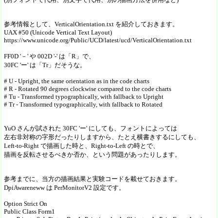
参考情報として、VerticalOrientation.txt を紹介しておきます。
UAX #50 (Unicode Vertical Text Layout)
https://www.unicode.org/Public/UCD/latest/ucd/VerticalOrientation.txt
FF0D '－' や 002D '-' は「R」で、
30FC 'ー' は「Tr」だそうな。
# U - Upright, the same orientation as in the code charts
# R - Rotated 90 degrees clockwise compared to the code charts
# Tu - Transformed typographically, with fallback to Upright
# Tr - Transformed typographically, with fallback to Rotated
YuO さんが試された 30FC 'ー' にしても、フォントによっては
左右非対称の字形だったりしますから、たとえ横書きするにしても、
Left-to-Right で描画した時と、Right-to-Left の時とで、
描画を反転させるべきか否か、という問題があったりします。
参考までに、当方の描画結果と実験コードを載せておきます。
DpiAwareneww は PerMonitorV2 設定です。
Option Strict On
Public Class Form1