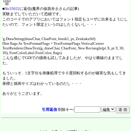
■
No35052
に返信(魔界の仮面弁士さんの記事)
実験までしていただいて恐縮です。
このコードでのアプリにおいてはフォント指定もユーザに出来るようにし
たいので、フォント限定というのはしたくないし・・・
'g.DrawString(drawChar, CharFont, brush1, pt, ZenkakuStf)
Dim flags As TextFormatFlags = TextFormatFlags.VerticalCenter
TextRenderer.DrawText(g, drawChar, CharFont, New Rectangle(pt.X, pt.Y, 30,
30), ForeColorLabel.ForeColor, flags)
こんな感じでGDIでの描画も試してみましたが、やはり横線のままでし
た。
もういっそ、1文字分を画像処理で９０度回転するのが確実な気もしてき
ました。
座標と描画サイズはわかっているのだし・・・
ありがとうございます。
引用返信
削除キー/