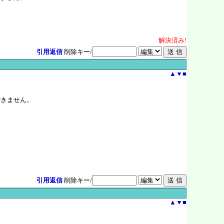
解決
済
み!
引用返信
削除キー/
▲
▼
■
できません。
引用返信
削除キー/
▲
▼
■