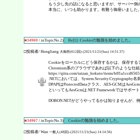
もう少し先の話になると思いますが、サーバー側
本当に、いつも助かります。有難う御座いました
■34969
/ inTopicNo.2)
Re[1]: Cookieの勉強を始めました。
□投稿者/ Hongliang
大御所(612回)-(2021/11/21(Sun) 14:51:37)
Cookieをローカルにどう保存するかは、保存
Chromium系のブラウザであれば以下のような
https://qiita.com/taizan_hokuto/items/bff1a1ccd656
.NETにおいては、System.Security.Crypt
DPAPIはProtectedDataクラス、AES-GCMはA
といってもAesGcmは.NET Framework
DOBON.NETがどうやってるかは知りませんが、例えば
■34967
/ inTopicNo.3)
Cookieの勉強を始めました。
□投稿者/ Wan
一般人(48回)-(2021/11/21(Sun) 14:14:56)