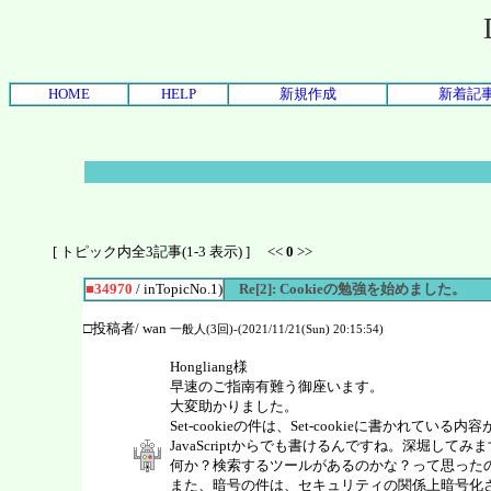
HOME
HELP
新規作成
新着記
[ トピック内全3記事(1-3 表示) ] <<
0
>>
■34970
/ inTopicNo.1)
Re[2]: Cookieの勉強を始めました。
□投稿者/ wan
一般人(3回)-(2021/11/21(Sun) 20:15:54)
Hongliang様
早速のご指南有難う御座います。
大変助かりました。
Set-cookieの件は、Set-cookieに書か
JavaScriptからでも書けるんですね。深堀してみ
何か？検索するツールがあるのかな？って思った
また、暗号の件は、セキュリティの関係上暗号化