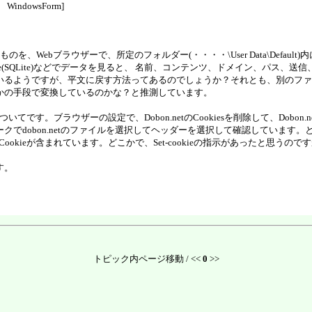
t WindowsForm]
きたものを、Webブラウザーで、所定のフォルダー(・・・・\User Data\Defaul
se(SQLite)などでデータを見ると、 名前、コンテンツ、ドメイン、パス
いるようですが、平文に戻す方法ってあるのでしょうか？それとも、別のファ
かの手段で変換しているのかな？と推測しています。
ついてです。ブラウザーの設定で、Dobon.netのCookiesを削除して、Dobo
dobon.netのファイルを選択してヘッダーを選択して確認しています。とこ
にCookieが含まれています。どこかで、Set-cookieの指示があったと
す。
トピック内ページ移動 / <<
0
>>