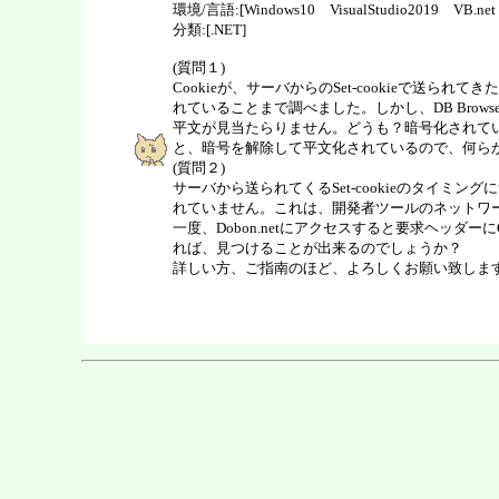
環境/言語:[Windows10 VisualStudio2019 VB.ne
分類:[.NET]
(質問１)
Cookieが、サーバからのSet-cookieで送られて
れていることまで調べました。しかし、DB Brow
平文が見当たらりません。どうも？暗号化されて
と、暗号を解除して平文化されているので、何ら
(質問２)
サーバから送られてくるSet-cookieのタイミングに
れていません。これは、開発者ツールのネットワークで
一度、Dobon.netにアクセスすると要求ヘッダー
れば、見つけることが出来るのでしょうか？
詳しい方、ご指南のほど、よろしくお願い致しま