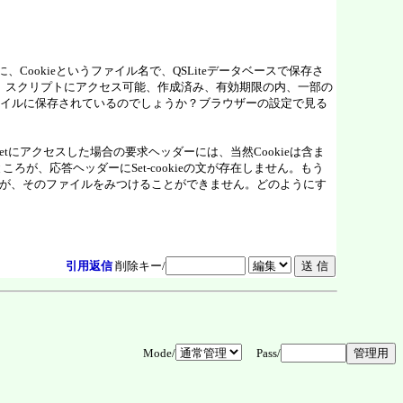
t)内に、Cookieというファイル名で、QSLiteデータベースで保存さ
、送信、スクリプトにアクセス可能、作成済み、有効期限の内、一部の
イルに保存されているのでしょうか？ブラウザーの設定で見る
n.netにアクセスした場合の要求ヘッダーには、当然Cookieは含ま
ろが、応答ヘッダーにSet-cookieの文が存在しません。もう
思うのですが、そのファイルをみつけることができません。どのようにす
引用返信
削除キー/
Mode/
Pass/