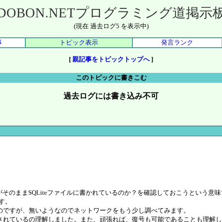
DOBON.NETプログラミング道掲示
(現在 過去ログ5 を表示中)
事
トピック表示
発言ランク
[
親記事をトピックトップへ
]
このトピックに書きこむ
過去ログには書き込み不可
れている内容がそのままSQLiteファイルに書かれているのか？を確認しておこうとい
ます。
のですが、無いようなのでネットワークをもう少し調べてみます。
されているの理解しました。また、頑張れば、復号も可能であることも理解し