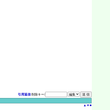
引用返信
削除キー/
▲
▼
■