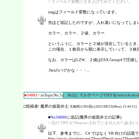
> フィールド変数に引き上げてみてください。
imgはフィールド変数になっています。
先ほど追記したのですが、入れ違いになってしま
カラー、カラー、２値、カラー
というふうに、カラーと２値が混在しているとき
この場合、１枚目から順に表示していって、３枚
なお、カラーはLZW、２値はFAX Group4で圧縮
.Netのバグかな・・・。
■34883
/ inTopicNo.5)
Re[2]: マルチページTIFFをSelect
□投稿者/ 魔界の仮面弁士
大御所(1391回)-(2021/08/23(Mon) 15:44:11)
■
No34880
に追記(魔界の仮面弁士の記事)
> 元の TIFF が Dispose されていませんか? (
以下、参考までに。 C# ではなく VB 向けの話題
http://rucio.cloudapp.net/ThreadDetail.aspx?Thread