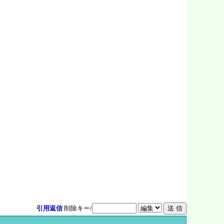
引用返信
削除キー/