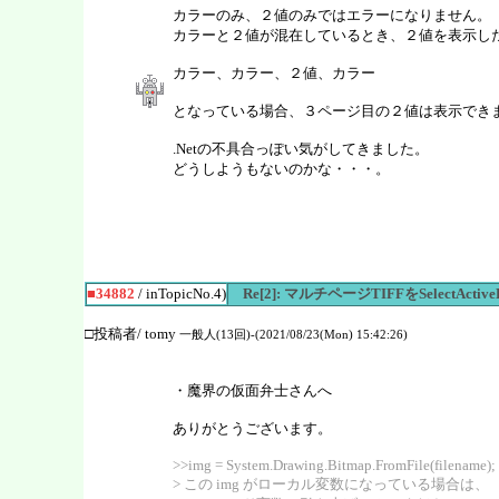
カラーのみ、２値のみではエラーになりません。
カラーと２値が混在しているとき、２値を表示し
カラー、カラー、２値、カラー
となっている場合、３ページ目の２値は表示でき
.Netの不具合っぽい気がしてきました。
どうしようもないのかな・・・。
■34882
/ inTopicNo.4)
Re[2]: マルチページTIFFをSelect
□投稿者/ tomy
一般人(13回)-(2021/08/23(Mon) 15:42:26)
・魔界の仮面弁士さんへ
ありがとうございます。
>>img = System.Drawing.Bitmap.FromFile(filename);
> この img がローカル変数になっている場合は、