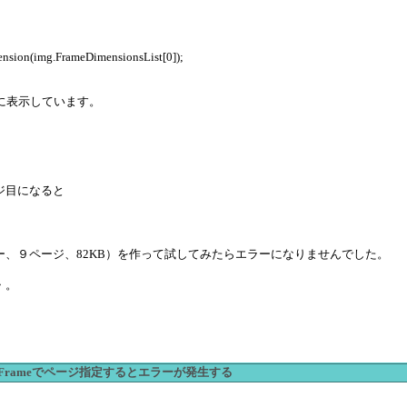
nsion(img.FrameDimensionsList[0]);
に表示しています。
ジ目になると
ー、９ページ、82KB）を作って試してみたらエラーになりませんでした。
・。
ActiveFrameでページ指定するとエラーが発生する