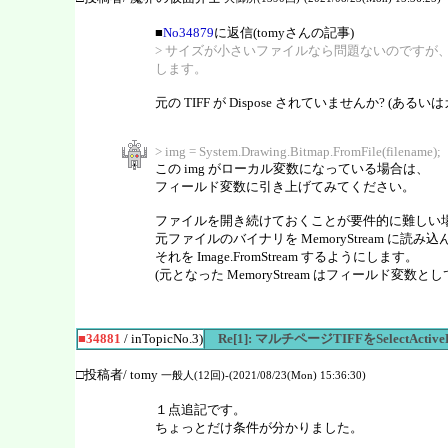
■
No34879
に返信(tomyさんの記事)
> サイズが小さいファイルなら問題ないのですが
します。
元の TIFF が Dispose されていませんか? (ある
> img = System.Drawing.Bitmap.FromFile(filename);
この img がローカル変数になっている場合は、
フィールド変数に引き上げてみてください。
ファイルを開き続けておくことが要件的に難しい
元ファイルのバイナリを MemoryStream に読み
それを Image.FromStream するようにします。
(元となった MemoryStream はフィールド変
■34881
/ inTopicNo.3)
Re[1]: マルチページTIFFをSelect
□投稿者/ tomy
一般人(12回)-(2021/08/23(Mon) 15:36:30)
１点追記です。
ちょっとだけ条件が分かりました。