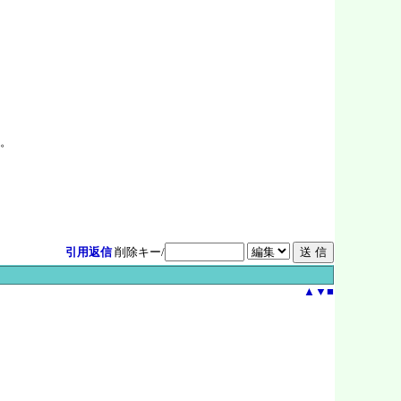
。
引用返信
削除キー/
▲
▼
■