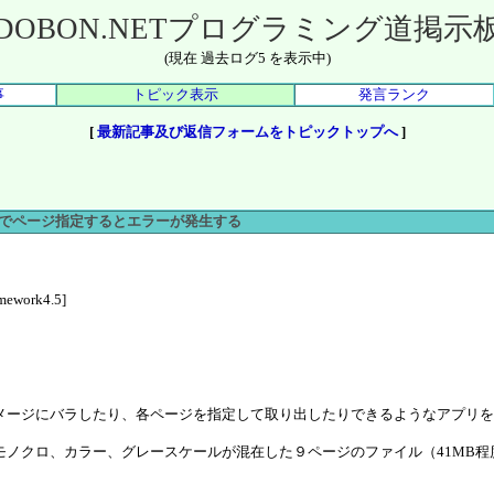
DOBON.NETプログラミング道掲示
(現在 過去ログ5 を表示中)
事
トピック表示
発言ランク
[
最新記事及び返信フォームをトピックトップへ
]
Frameでページ指定するとエラーが発生する
amework4.5]
イメージにバラしたり、各ページを指定して取り出したりできるようなアプリ
モノクロ、カラー、グレースケールが混在した９ページのファイル（41MB