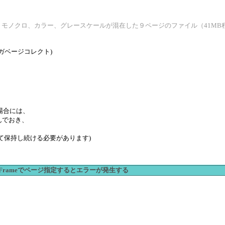
、モノクロ、カラー、グレースケールが混在した９ページのファイル（41M
いはガベージコレクト)
場合には、
込んでおき、
数として保持し続ける必要があります)
ActiveFrameでページ指定するとエラーが発生する