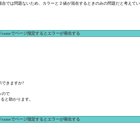
場合では問題ないため、カラーと２値が混在するときのみの問題だと考えてい
ActiveFrameでページ指定するとエラーが発生する
できますか?
うので
示頂けると助かります。
ActiveFrameでページ指定するとエラーが発生する