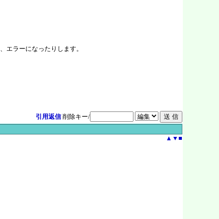
、エラーになったりします。
引用返信
削除キー/
▲
▼
■