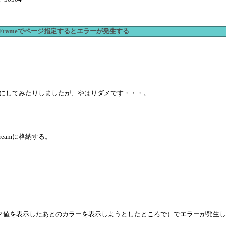
ActiveFrameでページ指定するとエラーが発生する
eamにしてみたりしましたが、やはりダメです・・・。
reamに格納する。
２値を表示したあとのカラーを表示しようとしたところで）でエラーが発生し