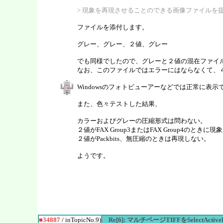
> 現象を再現させることのできる画像ファイルを
ファイルを添付します。
グレー、グレー、２値、グレー
でも同様でしたので、グレーと２値の混在ファイ
なお、このファイルではエラーにはならなくて、
Windowsのフォトビューアーなどでは正常に表示
また、色々テストした結果、
カラーおよびグレーの圧縮形式は問わない。
２値がFAX Group3またはFAX Group4のときに
２値がPackbits、無圧縮のときは再現しない。
ようです。
■34887
/ inTopicNo.9)
Re[6]: マルチページTIFFをSelect