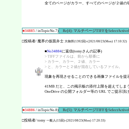
全てのページがカラー、すべてのページが２値の
■34885
/ inTopicNo.7)
Re[4]: マルチページTIFFをSelect
□投稿者/ 魔界の仮面弁士
大御所(1392回)-(2021/08/23(Mon) 17:10:32)
■
No34884
に返信(tomyさんの記事)
> TIFFファイルは、前から順番に
> カラー、カラー、２値、カラー
> と、カラーと２値が混在しているファイル。
現象を再現させることのできる画像ファイルを提示
41MB だと、この掲示板の添付上限を超えてしま
OneDrive の公開フォルダー等の URL でご提
■34886
/ inTopicNo.8)
Re[5]: マルチページTIFFをSelect
□投稿者/ tomy
一般人(15回)-(2021/08/23(Mon) 17:20:33)