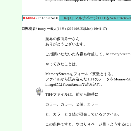
■34884
/ inTopicNo.6)
Re[3]: マルチページTIFFをSelect
□投稿者/ tomy
一般人(14回)-(2021/08/23(Mon) 16:41:17)
魔界の仮面弁士さん
ありがとうございます。
ご指摘いただいた内容も考慮して、MemoryStr
やってみたことは、
MemoryStreamをフィールド変数とする。
ファイルから読み込んだTIFFのデータをMemorySt
ImageにはFromStreamで読み込む。
TIFFファイルは、前から順番に
カラー、カラー、２値、カラー
と、カラーと２値が混在しているファイル。
この条件ですと、やはり４ページ目（ようするに