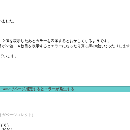
いました。
、２値を表示したあとカラーを表示するとおかしくなるようです。
目が２値、４枚目を表示するとエラーになったり真っ黒の絵になったりします
しています。
ActiveFrameでページ指定するとエラーが発生する
あるいはガベージコレクト)
ですが。
Id=30504