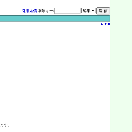
引用返信
削除キー/
▲
▼
■
ます。