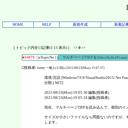
HOME
HELP
新規作成
新着記
[ トピック内全13記事(1-13 表示) ] <<
0
>>
■34879
/ inTopicNo.1)
マルチページTIFFをSelectActive
□投稿者/ tomy
一般人(11回)-(2021/08/23(Mon) 15:07:37)
環境/言語:[Windows7/C#/VisualStudio2015/.Net Fr
分類:[.NET]
2021/08/23(Mon) 19:05:30 編集(投稿者)
2021/08/23(Mon) 19:05:18 編集(投稿者)
現在、マルチページTIFFを読み込んで、個別の
サイズが小さいファイルなら問題ないのですが、
します。