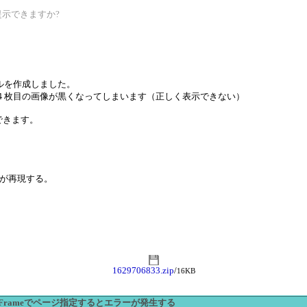
提示できますか?
ルを作成しました。
４枚目の画像が黒くなってしまいます（正しく表示できない）
できます。
現象が再現する。
1629706833.zip
/
16KB
ActiveFrameでページ指定するとエラーが発生する