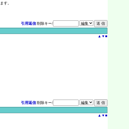
ます。
引用返信
削除キー/
▲
▼
■
引用返信
削除キー/
▲
▼
■