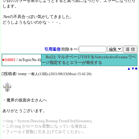
ジ目のカラーを表示しようとすると真っ黒になったり、エラーになったり
します。
.Netの不具合っぽい気がしてきました。
どうしようもないのかな・・・。
引用返信
削除キー/
Re[2]: マルチページTIFFをSelectActiveFrameでペ
■34882
/ inTopicNo.4)
ージ指定するとエラーが発生する
▲
▼
■
□投稿者/ tomy
一般人(13回)-(2021/08/23(Mon) 15:42:26)
・魔界の仮面弁士さんへ
ありがとうございます。
>>img = System.Drawing.Bitmap.FromFile(filename);
> この img がローカル変数になっている場合は、
> フィールド変数に引き上げてみてください。