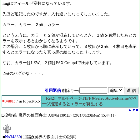
imgはフィールド変数になっています。
先ほど追記したのですが、入れ違いになってしまいました。
カラー、カラー、２値、カラー
というふうに、カラーと２値が混在しているとき、２値を表示したあとカ
ラーを表示するとおかしくなるようです。
この場合、１枚目から順に表示していって、３枚目が２値、４枚目を表示
するとエラーになったり真っ黒の絵になったりします。
なお、カラーはLZW、２値はFAX Group4で圧縮しています。
.Netのバグかな・・・。
引用返信
削除キー/
Re[2]: マルチページTIFFをSelectActiveFrameでペ
■34883
/ inTopicNo.5)
ージ指定するとエラーが発生する
▲
▼
■
□投稿者/ 魔界の仮面弁士
大御所(1391回)-(2021/08/23(Mon) 15:44:11)
■
No34880
に追記(魔界の仮面弁士の記事)