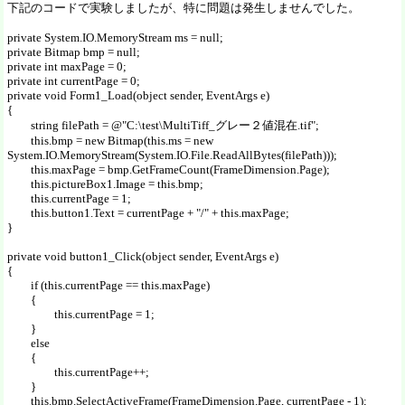
下記のコードで実験しましたが、特に問題は発生しませんでした。
private System.IO.MemoryStream ms = null;
private Bitmap bmp = null;
private int maxPage = 0;
private int currentPage = 0;
private void Form1_Load(object sender, EventArgs e)
{
string filePath = @"C:\test\MultiTiff_グレー２値混在.tif";
this.bmp = new Bitmap(this.ms = new
System.IO.MemoryStream(System.IO.File.ReadAllBytes(filePath)));
this.maxPage = bmp.GetFrameCount(FrameDimension.Page);
this.pictureBox1.Image = this.bmp;
this.currentPage = 1;
this.button1.Text = currentPage + "/" + this.maxPage;
}
private void button1_Click(object sender, EventArgs e)
{
if (this.currentPage == this.maxPage)
{
this.currentPage = 1;
}
else
{
this.currentPage++;
}
this.bmp.SelectActiveFrame(FrameDimension.Page, currentPage - 1);