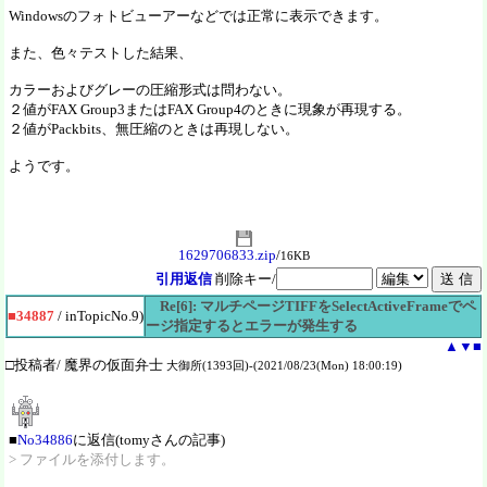
Windowsのフォトビューアーなどでは正常に表示できます。
また、色々テストした結果、
カラーおよびグレーの圧縮形式は問わない。
２値がFAX Group3またはFAX Group4のときに現象が再現する。
２値がPackbits、無圧縮のときは再現しない。
ようです。
1629706833.zip
/
16KB
引用返信
削除キー/
Re[6]: マルチページTIFFをSelectActiveFrameでペ
■34887
/ inTopicNo.9)
ージ指定するとエラーが発生する
▲
▼
■
□投稿者/ 魔界の仮面弁士
大御所(1393回)-(2021/08/23(Mon) 18:00:19)
■
No34886
に返信(tomyさんの記事)
> ファイルを添付します。