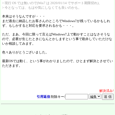
> 現行 OS では無いので(Win7 は 2020/01/14 でサポート期限切れ)、
> 今となっては、もはや気にしなくても良いのかも。
本来はそうなんですが・・・
まだ過去に納品したお客さんのところでWindows7が残っているかもしれ
ず、もしかすると対応を要求されるかも・・・。
ただ、まあ、今回に限って言えばWindows7上で動かすことはなさそうな
ので、必要が生じたときになんとかしますという事で勘弁していただけな
いか相談してみます。
色々ありがとうございました。
最新OSでは動く、という事がわかりましたので、ひとまず解決とさせてい
ただきます。
解決
済
み!
引用返信
削除キー/