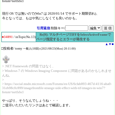
forum=netfxbcl
現行 OS では無いので(Win7 は 2020/01/14 でサポート期限切れ)、
今となっては、もはや気にしなくても良いのかも。
引用返信
削除キー/
Re[9]: マルチページTIFFをSelectActiveFrameで
■34891
/ inTopicNo.13)
ページ指定するとエラーが発生する
▲
▼
■
□投稿者/ tomy
一般人(18回)-(2021/08/23(Mon) 20:11:00)
> .NET Framework の問題ではなく、
> Windows 7 の Windows Imaging Component に問題があるのかもしれませ
んね。
>
> https://social.msdn.microsoft.com/Forums/en-US/6cfab893-467d-4116-aba0-
31eb98c0c899/imagefromfile-strange-side-effect-with-tif-images-in-win7?
forum=netfxbcl
やっぱり、そうなんでしょうね・・・
ご提示いただいたリンクはあとで確認します。