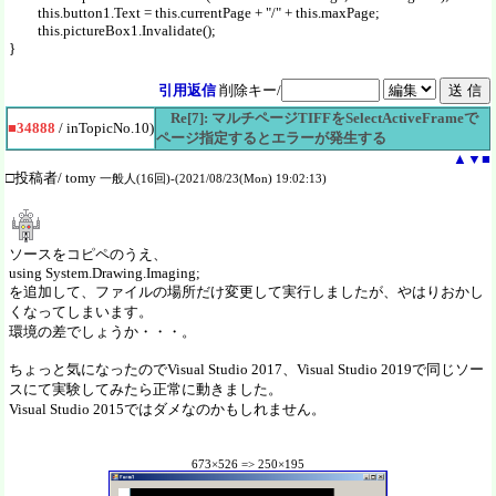
this.button1.Text = this.currentPage + "/" + this.maxPage;
this.pictureBox1.Invalidate();
}
引用返信
削除キー/
Re[7]: マルチページTIFFをSelectActiveFrameで
■34888
/ inTopicNo.10)
ページ指定するとエラーが発生する
▲
▼
■
□投稿者/ tomy
一般人(16回)-(2021/08/23(Mon) 19:02:13)
ソースをコピペのうえ、
using System.Drawing.Imaging;
を追加して、ファイルの場所だけ変更して実行しましたが、やはりおかし
くなってしまいます。
環境の差でしょうか・・・。
ちょっと気になったのでVisual Studio 2017、Visual Studio 2019で同じソー
スにて実験してみたら正常に動きました。
Visual Studio 2015ではダメなのかもしれません。
673×526 => 250×195