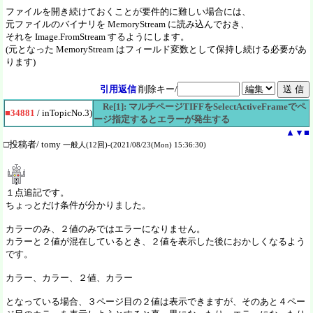
ファイルを開き続けておくことが要件的に難しい場合には、
元ファイルのバイナリを MemoryStream に読み込んでおき、
それを Image.FromStream するようにします。
(元となった MemoryStream はフィールド変数として保持し続ける必要があ
ります)
引用返信
削除キー/
Re[1]: マルチページTIFFをSelectActiveFrameでペ
■34881
/ inTopicNo.3)
ージ指定するとエラーが発生する
▲
▼
■
□投稿者/ tomy
一般人(12回)-(2021/08/23(Mon) 15:36:30)
１点追記です。
ちょっとだけ条件が分かりました。
カラーのみ、２値のみではエラーになりません。
カラーと２値が混在しているとき、２値を表示した後におかしくなるよう
です。
カラー、カラー、２値、カラー
となっている場合、３ページ目の２値は表示できますが、そのあと４ペー