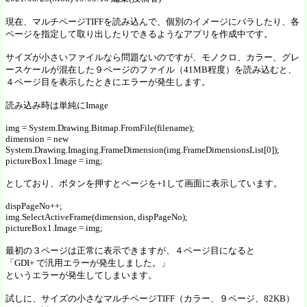
現在、マルチページTIFFを読み込んで、個別のイメージにバラしたり、各
ページを指定して取り出したりできるようなアプリを作成中です。
サイズが小さいファイルなら問題ないのですが、モノクロ、カラー、グレ
ースケールが混在した９ページのファイル（41MB程度）を読み込むと、
４ページ目を表示したときにエラーが発生します。
読み込み時は単純にImage
img = System.Drawing.Bitmap.FromFile(filename);
dimension = new
System.Drawing.Imaging.FrameDimension(img.FrameDimensionsList[0]);
pictureBox1.Image = img;
としており、ボタンを押すとページを+1して画面に表示しています。
dispPageNo++;
img.SelectActiveFrame(dimension, dispPageNo);
pictureBox1.Image = img;
最初の３ページは正常に表示できますが、４ページ目になると
「GDI+ で汎用エラーが発生しました。」
というエラーが発生してしまいます。
試しに、サイズの小さなマルチページTIFF（カラー、９ページ、82KB）