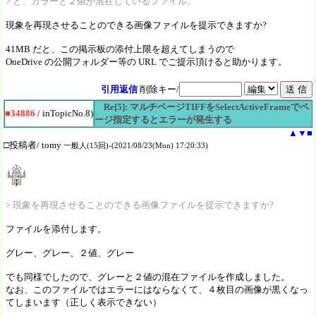
> と、カラーと２値が混在しているファイル。
現象を再現させることのできる画像ファイルを提示できますか?
41MB だと、この掲示板の添付上限を超えてしまうので
OneDrive の公開フォルダー等の URL でご提示頂けると助かります。
引用返信
削除キー/
Re[5]: マルチページTIFFをSelectActiveFrameでペ
■34886
/ inTopicNo.8)
ージ指定するとエラーが発生する
▲
▼
■
□投稿者/ tomy
一般人(15回)-(2021/08/23(Mon) 17:20:33)
> 現象を再現させることのできる画像ファイルを提示できますか?
ファイルを添付します。
グレー、グレー、２値、グレー
でも同様でしたので、グレーと２値の混在ファイルを作成しました。
なお、このファイルではエラーにはならなくて、４枚目の画像が黒くなっ
てしまいます（正しく表示できない）