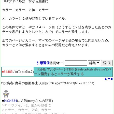
TIFFファイルは、前から順番に
カラー、カラー、２値、カラー
と、カラーと２値が混在しているファイル。
この条件ですと、やはり４ページ目（ようするに２値を表示したあとのカ
ラーを表示しようとしたところで）でエラーが発生します。
全てのページがカラー、すべてのページが２値の場合では問題ないため、
カラーと２値が混在するときのみの問題だと考えています。
引用返信
削除キー/
Re[4]: マルチページTIFFをSelectActiveFrameでペ
■34885
/ inTopicNo.7)
ージ指定するとエラーが発生する
▲
▼
■
□投稿者/ 魔界の仮面弁士
大御所(1392回)-(2021/08/23(Mon) 17:10:32)
■
No34884
に返信(tomyさんの記事)
> TIFFファイルは、前から順番に
> カラー、カラー、２値、カラー