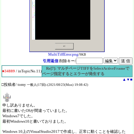
MultiTiffError.png
/
9KB
引用返信
削除キー/
Re[7]: マルチページTIFFをSelectActiveFrameで
■34889
/ inTopicNo.11)
ページ指定するとエラーが発生する
▲
▼
■
□投稿者/ tomy
一般人(17回)-(2021/08/23(Mon) 19:08:42)
申し訳ありません。
最初に書いたOSが間違っていました。
Windows7でした。
最初Windows10と書いておりました。
Windows 10上のVisualStudio2017で作成し、正常に動くことを確認した