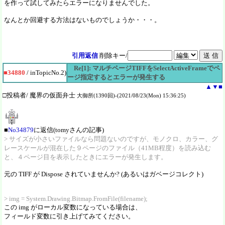
を作って試してみたらエラーになりませんでした。
なんとか回避する方法はないものでしょうか・・・。
引用返信
削除キー/
Re[1]: マルチページTIFFをSelectActiveFrameでペ
■34880
/ inTopicNo.2)
ージ指定するとエラーが発生する
▲
▼
■
□投稿者/ 魔界の仮面弁士
大御所(1390回)-(2021/08/23(Mon) 15:36:25)
■
No34879
に返信(tomyさんの記事)
> サイズが小さいファイルなら問題ないのですが、モノクロ、カラー、グ
レースケールが混在した９ページのファイル（41MB程度）を読み込む
と、４ページ目を表示したときにエラーが発生します。
元の TIFF が Dispose されていませんか? (あるいはガベージコレクト)
> img = System.Drawing.Bitmap.FromFile(filename);
この img がローカル変数になっている場合は、
フィールド変数に引き上げてみてください。