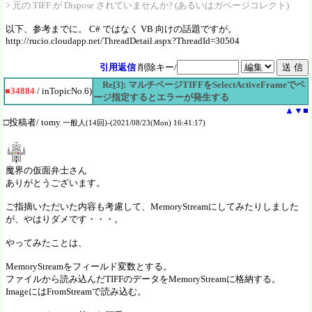
> 元の TIFF が Dispose されていませんか? (あるいはガベージコレクト)
以下、参考までに。 C# ではなく VB 向けの話題ですが。
http://rucio.cloudapp.net/ThreadDetail.aspx?ThreadId=30504
引用返信
削除キー/
Re[3]: マルチページTIFFをSelectActiveFrameでペ
■34884
/ inTopicNo.6)
ージ指定するとエラーが発生する
▲
▼
■
□投稿者/ tomy
一般人(14回)-(2021/08/23(Mon) 16:41:17)
魔界の仮面弁士さん
ありがとうございます。
ご指摘いただいた内容も考慮して、MemoryStreamにしてみたりしました
が、やはりダメです・・・。
やってみたことは、
MemoryStreamをフィールド変数とする。
ファイルから読み込んだTIFFのデータをMemoryStreamに格納する。
ImageにはFromStreamで読み込む。