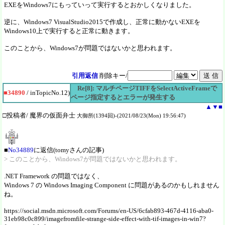
EXEをWindows7にもっていって実行するとおかしくなりました。
逆に、Windows7 VisualStudio2015で作成し、正常に動かないEXEを
Windows10上で実行すると正常に動きます。
このことから、Windows7が問題ではないかと思われます。
引用返信
削除キー/
Re[8]: マルチページTIFFをSelectActiveFrameで
■34890
/ inTopicNo.12)
ページ指定するとエラーが発生する
▲
▼
■
□投稿者/ 魔界の仮面弁士
大御所(1394回)-(2021/08/23(Mon) 19:56:47)
■
No34889
に返信(tomyさんの記事)
> このことから、Windows7が問題ではないかと思われます。
.NET Framework の問題ではなく、
Windows 7 の Windows Imaging Component に問題があるのかもしれません
ね。
https://social.msdn.microsoft.com/Forums/en-US/6cfab893-467d-4116-aba0-
31eb98c0c899/imagefromfile-strange-side-effect-with-tif-images-in-win7?