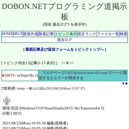
DOBON.NETプログラミング道掲示
板
(現在 過去ログ5 を表示中)
HOME
HELP
新規作成
新着記事
トピック表示
発言ランク
ファイル一覧
検索
過去ログ
[
最新記事及び返信フォームをトピックトップへ
]
[ トピック内全13記事(1-13 表示) ] <<
0
>>
マルチページTIFFをSelectActiveFrameでページ指
■34879
/ inTopicNo.1)
定するとエラーが発生する
▼
■
□投稿者/ tomy
一般人(11回)-(2021/08/23(Mon) 15:07:37)
環境/言語:[Windows7/C#/VisualStudio2015/.Net Framework4.5]
分類:[.NET]
2021/08/23(Mon) 19:05:30 編集(投稿者)
2021/08/23(Mon) 19:05:18 編集(投稿者)