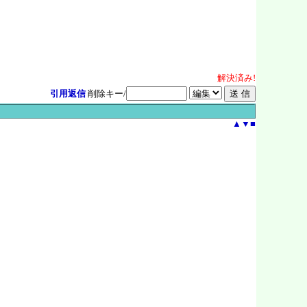
解決
済
み!
引用返信
削除キー/
▲
▼
■