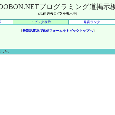
DOBON.NETプログラミング道掲示
(現在 過去ログ5 を表示中)
事
トピック表示
発言ランク
[
最新記事及び返信フォームをトピックトップへ
]
ました。
。