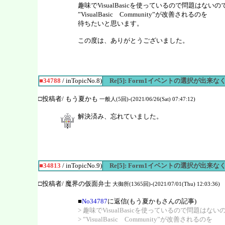
趣味でVisualBasicを使っているので問題はないの
”VisualBasic Community”が改善されるのを
待ちたいと思います。
この度は、ありがとうございました。
■34788
/ inTopicNo.8)
Re[5]: Form1イベントの選択が出来
□投稿者/ もう夏かも
一般人(5回)-(2021/06/26(Sat) 07:47:12)
解決済み、忘れていました。
■34813
/ inTopicNo.9)
Re[5]: Form1イベントの選択が出来
□投稿者/ 魔界の仮面弁士
大御所(1365回)-(2021/07/01(Thu) 12:03:36)
■
No34787
に返信(もう夏かもさんの記事)
> 趣味でVisualBasicを使っているので問題はない
> ”VisualBasic Community”が改善されるのを