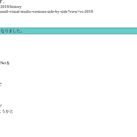
す。
/2019/history
install-visual-studio-versions-side-by-side?view=vs-2019
なくなりました。
etを
で
が
しようかと