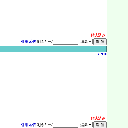
解決
済
み!
引用返信
削除キー/
▲
▼
■
解決
済
み!
引用返信
削除キー/