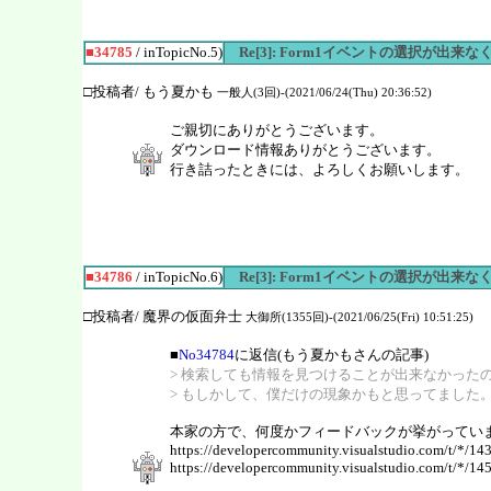
■34785
/ inTopicNo.5)
Re[3]: Form1イベントの選択が出来
□投稿者/ もう夏かも
一般人(3回)-(2021/06/24(Thu) 20:36:52)
ご親切にありがとうございます。
ダウンロード情報ありがとうございます。
行き詰ったときには、よろしくお願いします。
■34786
/ inTopicNo.6)
Re[3]: Form1イベントの選択が出来
□投稿者/ 魔界の仮面弁士
大御所(1355回)-(2021/06/25(Fri) 10:51:25)
■
No34784
に返信(もう夏かもさんの記事)
> 検索しても情報を見つけることが出来なかった
> もしかして、僕だけの現象かもと思ってました
本家の方で、何度かフィードバックが挙がってい
https://developercommunity.visualstudio.com/t/*/14
https://developercommunity.visualstudio.com/t/*/14