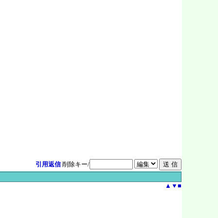
引用返信
削除キー/
▲
▼
■