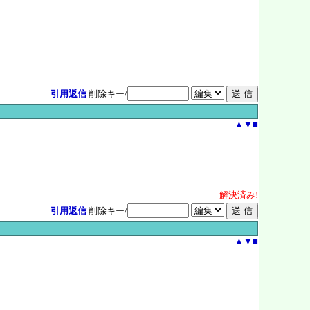
引用返信
削除キー/
▲
▼
■
解決
済
み!
引用返信
削除キー/
▲
▼
■