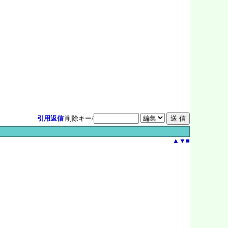
引用返信
削除キー/
▲
▼
■