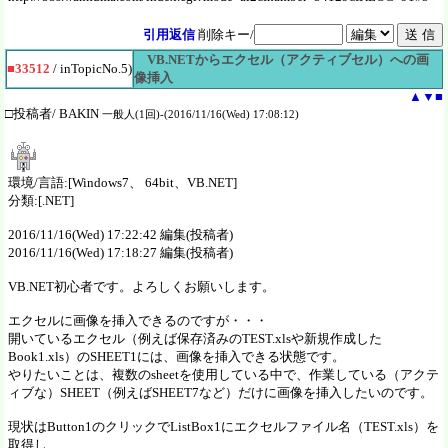
引用返信
削除キー/
VB.NETからエクセル（アクティブセル）への画
■33512
/ inTopicNo.5)
像挿入
▲
▼
■
□投稿者/ BAKIN
一般人(1回)-(2016/11/16(Wed) 17:08:12)
環境/言語:[Windows7、 64bit、VB.NET]
分類:[.NET]
2016/11/16(Wed) 17:22:42 編集(投稿者)
2016/11/16(Wed) 17:18:27 編集(投稿者)
VB.NET初心者です。よろしくお願いします。
エクセルに画像を挿入できるのですが・・・
開いているエクセル（例えば保存済みのTEST.xlsや新規作成した
Book1.xls）のSHEET1には、画像を挿入できる状態です。
やりたいことは、複数のsheetを使用している中で、作業している（アクテ
ィブな）SHEET（例えばSHEET7など）だけに画像を挿入したいのです。
現状はButton1のクリックでListBox1にエクセルファイル名（TEST.xls）を
取得し、