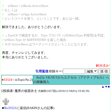
> xlSheet = xlBook.ActiveSheet
> もしくは
> xlSheet = xlApp.ActiveSheet
> というコードを使う、ということです。あとは一緒。
解決できました。ありがとうございます。
> →TypeOf で確認するか、Type プロパティ(XlSheetType 列挙型)を判定。
> xlSheet.Type が &HFFFFEFB9 を返した場合、
> その ActiveSheet はワークシートだということになります。
再度、チャンレジしてみます。
本当にありがとうございました。
解決
済
み!
引用返信
削除キー/
Re[3]: VB.NETからエクセル（アクティブセル）へ
■33524
/ inTopicNo.2)
の画像挿入
▲
▼
■
□投稿者/ 魔界の仮面弁士
大御所(1057回)-(2016/11/18(Fri) 19:46:29)
■
No33521
に返信(BAKINさんの記事)