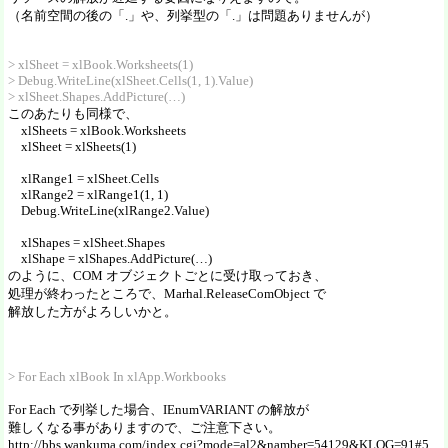
（名前空間の後の「.」や、列挙型の「.」は問題ありませんが）
> xlSheet = xlBook.Worksheets(1)
> Debug.WriteLine(xlSheet.Cells(1, 1).Value)
> xlSheet.Shapes.AddPicture(…)
このあたりも同様で、
xlSheets = xlBook.Worksheets
xlSheet = xlSheets(1)
xlRange1 = xlSheet.Cells
xlRange2 = xlRange1(1, 1)
Debug.WriteLine(xlRange2.Value)
xlShapes = xlSheet.Shapes
xlShape = xlShapes.AddPicture(…)
のように、COM オブジェクトごとに受け取っておき、
処理が終わったところで、Marhal.ReleaseComObject で
解放した方がよろしいかと。
> For Each xlBook In xlApp.Workbooks
For Each で列挙した場合、IEnumVARIANT の解放が
難しくなる事がありますので、ご注意下さい。
http://bbs.wankuma.com/index.cgi?mode=al2&namber=54129&KLOG=91#5