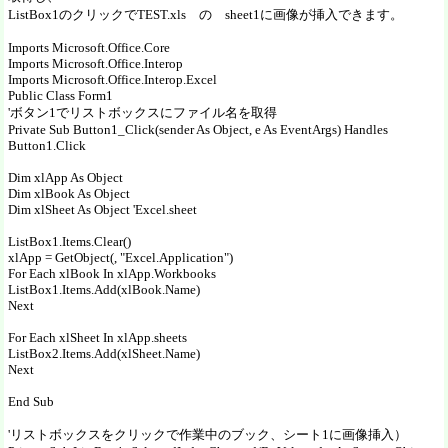
ListBox1のクリックでTEST.xls の sheet1に画像が挿入できます。
Imports Microsoft.Office.Core
Imports Microsoft.Office.Interop
Imports Microsoft.Office.Interop.Excel
Public Class Form1
'ボタン1でリストボックスにファイル名を取得
Private Sub Button1_Click(sender As Object, e As EventArgs) Handles
Button1.Click
Dim xlApp As Object
Dim xlBook As Object
Dim xlSheet As Object 'Excel.sheet
ListBox1.Items.Clear()
xlApp = GetObject(, "Excel.Application")
For Each xlBook In xlApp.Workbooks
ListBox1.Items.Add(xlBook.Name)
Next
For Each xlSheet In xlApp.sheets
ListBox2.Items.Add(xlSheet.Name)
Next
End Sub
'リストボックスをクリックで作業中のブック、シート1に画像挿入）