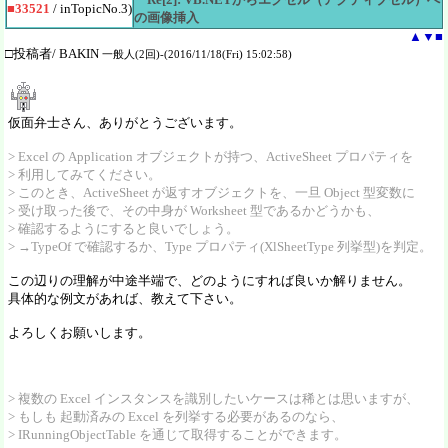
■33521
/ inTopicNo.3)
の画像挿入
▲
▼
■
□投稿者/ BAKIN
一般人(2回)-(2016/11/18(Fri) 15:02:58)
仮面弁士さん、ありがとうございます。
> Excel の Application オブジェクトが持つ、ActiveSheet プロパティを
> 利用してみてください。
> このとき、ActiveSheet が返すオブジェクトを、一旦 Object 型変数に
> 受け取った後で、その中身が Worksheet 型であるかどうかも、
> 確認するようにすると良いでしょう。
> →TypeOf で確認するか、Type プロパティ(XlSheetType 列挙型)を判定。
この辺りの理解が中途半端で、どのようにすれば良いか解りません。
具体的な例文があれば、教えて下さい。
よろしくお願いします。
> 複数の Excel インスタンスを識別したいケースは稀とは思いますが、
> もしも 起動済みの Excel を列挙する必要があるのなら、
> IRunningObjectTable を通じて取得することができます。