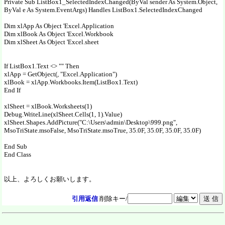
Private Sub ListBox1_SelectedIndexChanged(ByVal sender As System.Object,
ByVal e As System.EventArgs) Handles ListBox1.SelectedIndexChanged
Dim xlApp As Object 'Excel.Application
Dim xlBook As Object 'Excel.Workbook
Dim xlSheet As Object 'Excel.sheet
If ListBox1.Text <> "" Then
xlApp = GetObject(, "Excel.Application")
xlBook = xlApp.Workbooks.Item(ListBox1.Text)
End If
xlSheet = xlBook.Worksheets(1)
Debug.WriteLine(xlSheet.Cells(1, 1).Value)
xlSheet.Shapes.AddPicture("C:\Users\admin\Desktop\999.png",
MsoTriState.msoFalse, MsoTriState.msoTrue, 35.0F, 35.0F, 35.0F, 35.0F)
End Sub
End Class
以上、よろしくお願いします。
引用返信
削除キー/