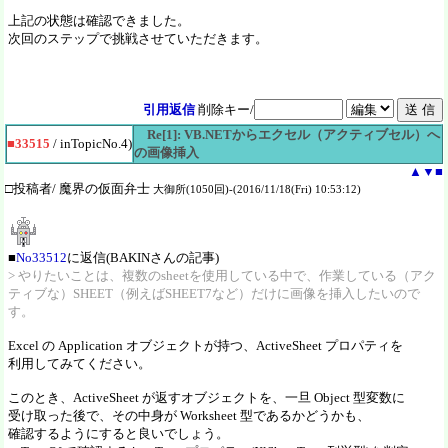
上記の状態は確認できました。
次回のステップで挑戦させていただきます。
引用返信
削除キー/
Re[1]: VB.NETからエクセル（アクティブセル）へ
■33515
/ inTopicNo.4)
の画像挿入
▲
▼
■
□投稿者/ 魔界の仮面弁士
大御所(1050回)-(2016/11/18(Fri) 10:53:12)
■
No33512
に返信(BAKINさんの記事)
> やりたいことは、複数のsheetを使用している中で、作業している（アク
ティブな）SHEET（例えばSHEET7など）だけに画像を挿入したいので
す。
Excel の Application オブジェクトが持つ、ActiveSheet プロパティを
利用してみてください。
このとき、ActiveSheet が返すオブジェクトを、一旦 Object 型変数に
受け取った後で、その中身が Worksheet 型であるかどうかも、
確認するようにすると良いでしょう。