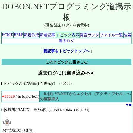
DOBON.NETプログラミング道掲示
板
(現在 過去ログ2 を表示中)
HOME
HELP
新規作成
新着記事
トピック表示
発言ランク
ファイル一覧
検索
過去ログ
[
親記事をトピックトップへ
]
このトピックに書きこむ
過去ログには書き込み不可
[ トピック内全5記事(1-5 表示) ] <<
0
>>
Re[4]: VB.NETからエクセル（アクティブセル）へ
■33529
/ inTopicNo.1)
の画像挿入
▼
■
□投稿者/ BAKIN
一般人(3回)-(2016/11/21(Mon) 10:43:31)
お世話になります。