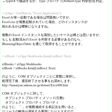
→TypeOf で確認するか、Type プロパティ(XlSheetType 列挙型)を判定。
> xlApp = GetObject(, "Excel.Application")
Excel が単一起動である場合は問題無いですが、
Excel.exe が複数起動されていた場合、どのインスタンスが
拾われるかは曖昧になりますね。
複数の Excel インスタンスを識別したいケースは稀とは思いますが、
もしも 起動済みの Excel を列挙する必要があるのなら、
IRunningObjectTable を通じて取得することができます。
> xlBook = xlApp.Workbooks.Item(ListBox1.Text)
xlBooks = xlApp.Workbooks
xlBook = xlBooks.Item(ListBox1.Text)
のように、COM オブジェクトごとに変数に保持し、
処理完了後、適宜終了させる事をお奨めします。
http://hanatyan.sakura.ne.jp/dotnet/Excel08.htm
COM オブジェクトに対して、
オブジェクト.プロパティ.メソッド(引数)
オブジェクト.プロパティ.プロパティ
のように、「.」が複数連続する表記法を用いると、
リソースの解放が遅延する要因になりえますので。