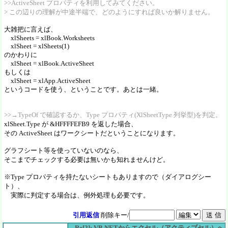
>>ActiveSheet プロパティを利用してみてください。
> この辺りの理解が中途半端で、どのようにすれば良いか解りません。
大雑把に言えば、
xlSheets = xlBook.Worksheets
xlSheet = xlSheets(1)
のかわりに
xlSheet = xlBook.ActiveSheet
もしくは
xlSheet = xlApp.ActiveSheet
というコードを使う、ということです。あとは一緒。
>>→TypeOf で確認するか、Type プロパティ(XlSheetType 列挙型)を判定。
xlSheet.Type が &HFFFFEFB9 を返した場合、
その ActiveSheet はワークシートだということになります。
グラフシート等を使っていないのなら、
そこまでチェックする必要は無いかも知れませんけど。
※Type プロパティを持たないシートもありますので（ダイアログシー
ト）、
実際に判定する場合は、例外処理も必要です。
引用返信
削除キー/
Re[2]: VB.NETからエクセル（アクティブセル）へ