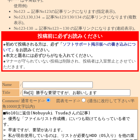
字/*** は半角数字)。
使用例)
No123 → 記事No123の記事リンクになります(指定表示)。
No123,130,134 → 記事No123/130/134 の記事リンクになります(複数
表示)。
No123-130 → 記事No123～130 の記事リンクになります(連続表示)。
投稿前に必ずお読みください
●
初めて投稿される方は、必ず「
ソフトサポート掲示板への書き込みにつ
いて
」をお読みください。
●
本文と題名には必ずひらがなを入れてください。
●マナーが守られていない投稿は削除され、投稿者は入室禁止とさせてい
ただきます。
Name
/
Title
/
Comment/ 通常モード->
図表モード->
(適当に改行して下さい/半
角10000文字以内)