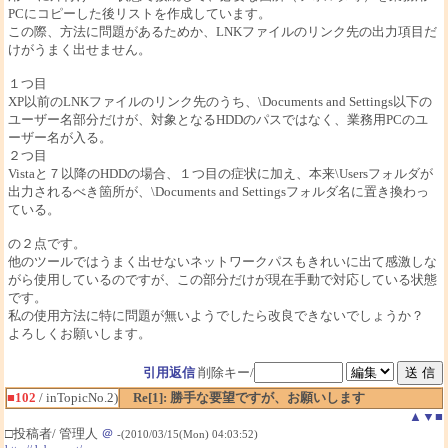
PCにコピーした後リストを作成しています。
この際、方法に問題があるためか、LNKファイルのリンク先の出力項目だ
けがうまく出せません。
１つ目
XP以前のLNKファイルのリンク先のうち、\Documents and Settings以下の
ユーザー名部分だけが、対象となるHDDのパスではなく、業務用PCのユ
ーザー名が入る。
２つ目
Vistaと７以降のHDDの場合、１つ目の症状に加え、本来\Usersフォルダが
出力されるべき箇所が、\Documents and Settingsフォルダ名に置き換わっ
ている。
の２点です。
他のツールではうまく出せないネットワークパスもきれいに出て感激しな
がら使用しているのですが、この部分だけが現在手動で対応している状態
です。
私の使用方法に特に問題が無いようでしたら改良できないでしょうか？
よろしくお願いします。
引用返信
削除キー/
■102
/ inTopicNo.2)
Re[1]: 勝手な要望ですが、お願いします
▲
▼
■
□投稿者/ 管理人
＠
-(2010/03/15(Mon) 04:03:52)