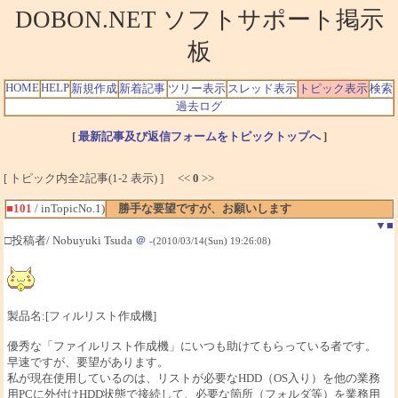
DOBON.NET ソフトサポート掲示
板
HOME
HELP
新規作成
新着記事
ツリー表示
スレッド表示
トピック表示
検索
過去ログ
[
最新記事及び返信フォームをトピックトップへ
]
[ トピック内全2記事(1-2 表示) ] <<
0
>>
■101
/ inTopicNo.1)
勝手な要望ですが、お願いします
▼
■
□投稿者/ Nobuyuki Tsuda
＠
-(2010/03/14(Sun) 19:26:08)
製品名:[フィルリスト作成機]
優秀な「ファイルリスト作成機」にいつも助けてもらっている者です。
早速ですが、要望があります。
私が現在使用しているのは、リストが必要なHDD（OS入り）を他の業務
用PCに外付けHDD状態で接続して、必要な箇所（フォルダ等）を業務用