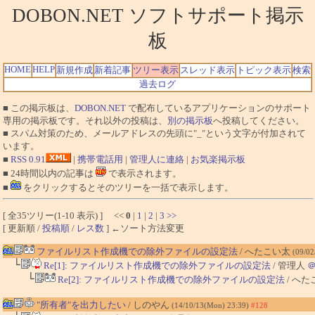
DOBON.NET ソフトサポート掲示
板
HOME
HELP
新規作成
新着記事
ツリー表示
スレッド表示
トピック表示
検索
過去ログ
■ この掲示板は、
DOBON.NET
で配布しているアプリケーションのサポート
専用の掲示板です。それ以外の投稿は、
別の掲示板
へ投稿してください。
■ スパム対策のため、メールアドレスの先頭に"_"という文字が付加されて
います。
■
RSS 0.91
|
携帯電話用
|
管理人に連絡
|
お気楽掲示板
■ 24時間以内の記事は
で表示されます。
■
をクリックするとそのツリーを一括で表示します。
[ 全35ツリー(1-10 表示) ] <<
0
|
1
|
2
|
3
>>
[ 更新順 /
投稿順
/
レス数
] ←ソート方法変更
ファイルリスト作成機での除外ファイルの設定法
/ へたこい太
(09/02
└
Re[1]: ファイルリスト作成機での除外ファイルの設定法
/ 管理人
└
Re[2]: ファイルリスト作成機での除外ファイルの設定法
/ へ
"所有者"を出力したい
/ しのやん
(14/10/13(Mon) 23:39)
#128