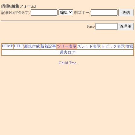
[削除/編集フォーム]
記事No
/
削除キー/
(半角数字)
Pass/
HOME
HELP
新規作成
新着記事
ツリー表示
スレッド表示
トピック表示
検索
過去ログ
-
Child Tree
-