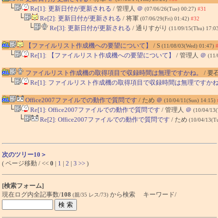
└
Re[1]: 更新日付が更新される
/ 管理人
＠
(07/06/26(Tue) 00:27)
#31
└
Re[2]: 更新日付が更新される
/ 将軍
(07/06/29(Fri) 01:42)
#32
└
Re[3]: 更新日付が更新される
/ 通りすがり
(11/09/15(Thu) 17:0
【ファイルリスト作成機への要望について】
/ S
(11/08/03(Wed) 01:47)
└
Re[1]: 【ファイルリスト作成機への要望について】
/ 管理人
＠
(11/
ファイルリスト作成機の取得項目で収録時間は無理ですかね。
/ 要
└
Re[1]: ファイルリスト作成機の取得項目で収録時間は無理ですか
Office2007ファイルでの動作で質問です
/ ため
＠
(10/04/11(Sun) 14:15)
└
Re[1]: Office2007ファイルでの動作で質問です
/ 管理人
＠
(10/04/13
└
Re[2]: Office2007ファイルでの動作で質問です
/ ため
(10/04/13(T
次のツリー10＞
( ページ移動 / <<
0
|
1
|
2
|
3
>>
)
[検索フォーム]
現在ログ内全記事数/
108
から検索 キーワード/
(親/35 レス/73)