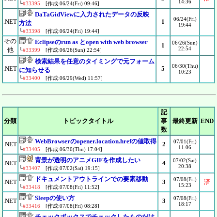
14:36
└
#33395
[作成:06/24(Fri) 09:46]
DaTaGidViewに入力されたデータの反映
06/24(Fri)
.NET
1
方法
19:44
└
#33398
[作成:06/24(Fri) 19:44]
その
Eclipseのrun as とopen with web browser
06/26(Sun)
1
22:54
他
└
#33399
[作成:06/26(Sun) 22:54]
検索結果を任意のタイミングで元フォーム
06/30(Thu)
.NET
5
に知らせる
10:23
└
#33400
[作成:06/29(Wed) 11:57]
記
分類
トピックタイトル
事
最終更新
END
数
WebBrowserのopener.location.hrefの値取得
07/01(Fri)
.NET
2
11:06
└
#33405
[作成:06/30(Thu) 17:04]
背景が透明のアニメGIFを作成したい
07/02(Sat)
.NET
4
20:38
└
#33407
[作成:07/02(Sat) 19:15]
ドキュメントアウトラインでの要素移動
07/08(Fri)
.NET
3
済
15:23
└
#33418
[作成:07/08(Fri) 11:52]
Sleepの使い方
07/08(Fri)
.NET
3
18:17
└
#33416
[作成:07/08(Fri) 08:28]
チェックボックスでチェックしたものだけ