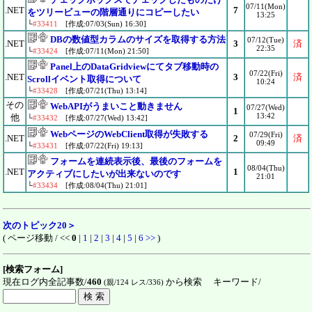
07/11(Mon)
.NET
7
をツリービューの階層通りにコピーしたい
13:25
└
#33411
[作成:07/03(Sun) 16:30]
DBの数値型カラムのサイズを取得する方法
07/12(Tue)
.NET
3
済
22:35
└
#33424
[作成:07/11(Mon) 21:50]
Panel上のDataGridviewにてタブ移動時の
07/22(Fri)
.NET
3
済
Scrollイベント取得について
10:24
└
#33428
[作成:07/21(Thu) 13:14]
その
WebAPIがうまいこと動きません
07/27(Wed)
1
13:42
他
└
#33432
[作成:07/27(Wed) 13:42]
WebページのWebClient取得が失敗する
07/29(Fri)
.NET
2
済
09:49
└
#33431
[作成:07/22(Fri) 19:13]
フォームを連続表示後、最後のフォームを
08/04(Thu)
.NET
1
アクティブにしたいが出来ないのです
21:01
└
#33434
[作成:08/04(Thu) 21:01]
次のトピック20＞
( ページ移動 / <<
0
|
1
|
2
|
3
|
4
|
5
|
6
>>
)
[検索フォーム]
現在ログ内全記事数/
460
から検索 キーワード/
(親/124 レス/336)