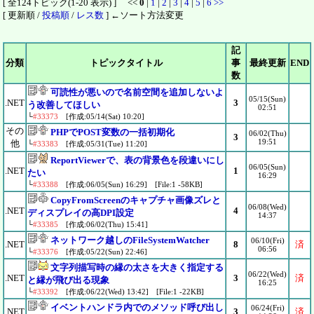
[ 全124トピック(1-20 表示) ] <<
0
|
1
|
2
|
3
|
4
|
5
|
6
>>
[ 更新順 /
投稿順
/
レス数
] ←ソート方法変更
記
分類
トピックタイトル
事
最終更新
END
数
可読性が悪いので名前空間を追加しないよ
05/15(Sun)
.NET
3
う改善してほしい
02:51
└
#33373
[作成:05/14(Sat) 10:20]
その
PHPでPOST変数の一括初期化
06/02(Thu)
3
19:51
他
└
#33383
[作成:05/31(Tue) 11:20]
ReportViewerで、表の背景色を段違いにし
06/05(Sun)
.NET
1
たい
16:29
└
#33388
[作成:06/05(Sun) 16:29] [File:1 -58KB]
CopyFromScreenのキャプチャ画像ズレと
06/08(Wed)
.NET
4
ディスプレイの高DPI設定
14:37
└
#33385
[作成:06/02(Thu) 15:41]
ネットワーク越しのFileSystemWatcher
06/10(Fri)
.NET
8
済
06:56
└
#33376
[作成:05/22(Sun) 22:46]
文字列描写時の縁の太さを大きく指定する
06/22(Wed)
.NET
3
済
と縁が飛び出る現象
16:25
└
#33392
[作成:06/22(Wed) 13:42] [File:1 -22KB]
イベントハンドラ内でのメソッド呼び出し
06/24(Fri)
.NET
3
済