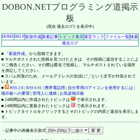
DOBON.NETプログラミング道掲示
板
(現在 過去ログ2 を表示中)
HOME
HELP
新規作成
新着記事
トピック表示
発言ランク
ファイル一覧
検索
過去ログ
■ 「
新規作成
」から投稿できます。
■ マルチポストされた投稿を見つけたときは、その投稿に返信することによ
りご報告ください。その際は匿名で投稿し、マルチポストされている場所
を併記してください。
■ スパム対策のため、メールアドレスの先頭に"_"という文字が付加されて
います。
■
RSS 2.0
|
RSS 0.91
|
携帯電話用
|
自分専用のアイコンを使用するには
|
掲示板への要望
|
管理人に連絡
|
お気楽掲示板
■ 24時間以内に作成されたトピックは
で表示されます。
■ 24時間以内に更新されたトピックは
で表示されます。
■ トピックタイトルをクリックするとそのトピックの内容と返信を表示しま
す。
・記事中の画像表示形式