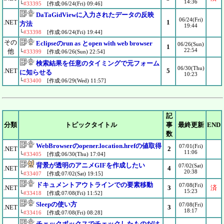
14:36
└
#33395
[作成:06/24(Fri) 09:46]
DaTaGidViewに入力されたデータの反映
06/24(Fri)
.NET
1
方法
19:44
└
#33398
[作成:06/24(Fri) 19:44]
その
Eclipseのrun as とopen with web browser
06/26(Sun)
1
22:54
他
└
#33399
[作成:06/26(Sun) 22:54]
検索結果を任意のタイミングで元フォーム
06/30(Thu)
.NET
5
に知らせる
10:23
└
#33400
[作成:06/29(Wed) 11:57]
記
分類
トピックタイトル
事
最終更新
END
数
WebBrowserのopener.location.hrefの値取得
07/01(Fri)
.NET
2
11:06
└
#33405
[作成:06/30(Thu) 17:04]
背景が透明のアニメGIFを作成したい
07/02(Sat)
.NET
4
20:38
└
#33407
[作成:07/02(Sat) 19:15]
ドキュメントアウトラインでの要素移動
07/08(Fri)
.NET
3
済
15:23
└
#33418
[作成:07/08(Fri) 11:52]
Sleepの使い方
07/08(Fri)
.NET
3
18:17
└
#33416
[作成:07/08(Fri) 08:28]
チェックボックスでチェックしたものだけ