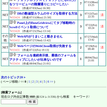
07/11(Mon)
.NET
7
をツリービューの階層通りにコピーしたい
13:25
└
#33411
[作成:07/03(Sun) 16:30]
DBの数値型カラムのサイズを取得する方法
07/12(Tue)
.NET
3
済
22:35
└
#33424
[作成:07/11(Mon) 21:50]
Panel上のDataGridviewにてタブ移動時の
07/22(Fri)
.NET
3
済
Scrollイベント取得について
10:24
└
#33428
[作成:07/21(Thu) 13:14]
その
WebAPIがうまいこと動きません
07/27(Wed)
1
13:42
他
└
#33432
[作成:07/27(Wed) 13:42]
WebページのWebClient取得が失敗する
07/29(Fri)
.NET
2
済
09:49
└
#33431
[作成:07/22(Fri) 19:13]
フォームを連続表示後、最後のフォームを
08/04(Thu)
.NET
1
アクティブにしたいが出来ないのです
21:01
└
#33434
[作成:08/04(Thu) 21:01]
次のトピック20＞
( ページ移動 / <<
0
|
1
|
2
|
3
|
4
|
5
|
6
>>
)
[検索フォーム]
現在ログ内全記事数/
460
から検索 キーワード/
(親/124 レス/336)