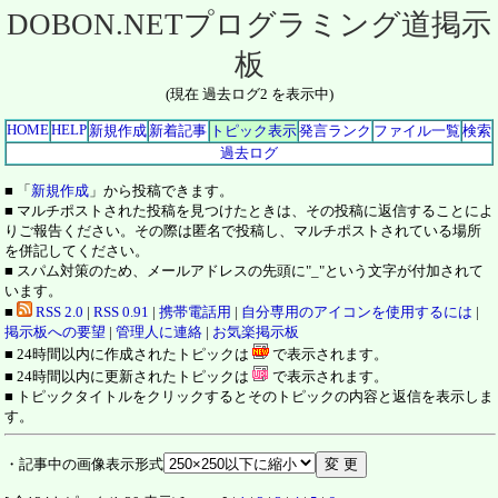
DOBON.NETプログラミング道掲示
板
(現在 過去ログ2 を表示中)
HOME
HELP
新規作成
新着記事
トピック表示
発言ランク
ファイル一覧
検索
過去ログ
■ 「
新規作成
」から投稿できます。
■ マルチポストされた投稿を見つけたときは、その投稿に返信することによ
りご報告ください。その際は匿名で投稿し、マルチポストされている場所
を併記してください。
■ スパム対策のため、メールアドレスの先頭に"_"という文字が付加されて
います。
■
RSS 2.0
|
RSS 0.91
|
携帯電話用
|
自分専用のアイコンを使用するには
|
掲示板への要望
|
管理人に連絡
|
お気楽掲示板
■ 24時間以内に作成されたトピックは
で表示されます。
■ 24時間以内に更新されたトピックは
で表示されます。
■ トピックタイトルをクリックするとそのトピックの内容と返信を表示しま
す。
・記事中の画像表示形式