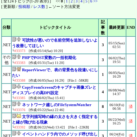
[ 全124トピック(1-20 表示) ] <<
0
|
1
|
2
|
3
|
4
|
5
|
6
>>
[ 更新順 /
投稿順
/
レス数
] ←ソート方法変更
記
分類
トピックタイトル
事
最終更新
END
数
可読性が悪いので名前空間を追加しないよ
05/15(Sun)
.NET
3
う改善してほしい
02:51
└
#33373
[作成:05/14(Sat) 10:20]
その
PHPでPOST変数の一括初期化
06/02(Thu)
3
19:51
他
└
#33383
[作成:05/31(Tue) 11:20]
ReportViewerで、表の背景色を段違いにし
06/05(Sun)
.NET
1
たい
16:29
└
#33388
[作成:06/05(Sun) 16:29] [File:1 -58KB]
CopyFromScreenのキャプチャ画像ズレと
06/08(Wed)
.NET
4
ディスプレイの高DPI設定
14:37
└
#33385
[作成:06/02(Thu) 15:41]
ネットワーク越しのFileSystemWatcher
06/10(Fri)
.NET
8
済
06:56
└
#33376
[作成:05/22(Sun) 22:46]
文字列描写時の縁の太さを大きく指定する
06/22(Wed)
.NET
3
済
と縁が飛び出る現象
16:25
└
#33392
[作成:06/22(Wed) 13:42] [File:1 -22KB]
イベントハンドラ内でのメソッド呼び出し
06/24(Fri)
.NET
3
済